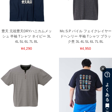
※商品によって若干のサイズの誤差がございます。また、お客様がご使用の環境（コ
ンピュータ画面）によって、商品の色味が若干異なる場合がございます。予めご了承
ください。
※当店での掲載商品は、実店鋪と在庫を共用しておりますので店頭での売り違い、店
舗からのお取り寄せ等により、お客様にご迷惑をお掛けしてしまう場合がございま
す。そのようなことがない様最大限に努めておりますが、もしあった場合速やかにご
連絡させて頂きますので予めご了承ください。
豊天 元祖豊天DRYハニカムメッ
Mc.S.P パイル フェイクレイヤー
シュ 半袖 Tシャツ ネイビー 3L
ドヘンリー 半袖 Tシャツ ブラッ
DETAIL
4L 5L 6L 7L 8L
ク杢 3L 4L 5L 6L 7L 8L
¥4,290
¥4,950