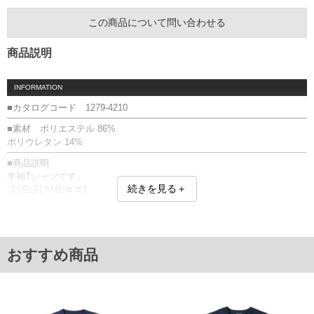
この商品について問い合わせる
商品説明
INFORMATION
■カタログコード 1279-4210
■素材 ポリエステル 86%
ポリウレタン 14%
■商品説明
半袖Tシャツです。
続きを見る＋
【SELFLAME〓〓】
セラミックスの粉末を独自技術で練り込んだ特殊繊維。遠赤外線効果で
血行を促進し、心身リカバリーをサポートします。
SELFLAME〓〓／吸湿速乾性／通気性／軽量／抗菌防臭／消臭／男女兼
用(ユニセックス)／ストレッチ／メッシュ／段違いサイドスリット／プリ
おすすめ商品
ント(ラバー)
◎一般的名称
家庭用遠赤外線血行促進用衣
◎医療機器製造販売届出番号
13B1X10360000026