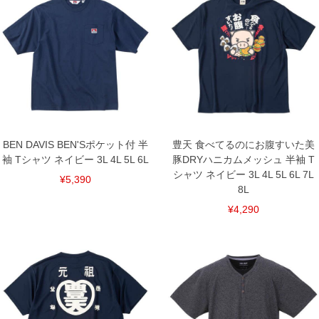
◎販売名
BAKUNEアパレル
■サイズ表
サイズ/バスト/総丈/裾周り/肩幅/袖丈
3L/130/78/130/58/24
4L/140/80/140/60/25
5L/150/82/150/62/26
6L/160/84/160/64/27
7L/170/86/170/66/28
8L/180/88/180/68/29
BEN DAVIS BEN'Sポケット付 半
豊天 食べてるのにお腹すいた美
単位はcm
袖 Tシャツ ネイビー 3L 4L 5L 6L
豚DRYハニカムメッシュ 半袖 T
※【返品交換について】
シャツ ネイビー 3L 4L 5L 6L 7L
¥5,390
返品交換希望の方は、商品到着後1週間以内にご連絡ください。
8L
下着(肌着)やワイシャツは商品の性質上、返品交換不可とさせて頂いております。予め
ご了承くださいませ。
¥4,290
※【ボトムの裾上げをご希望の場合】
裾上げ料金は500円+税となります。
備考欄に股下●cmとご記入下さい。（裾上げ無料対象商品は1本につき税込6,000円以
上の品が対象。1本5,999円以下の商品は有料（500円+税）となります。）
出荷まで約1週間～20日間程お時間を頂く場合がございます。
尚、裾上げした商品は返品・交換不可となりますので、予めご了承下さい。
一部、お直しに対応出来ない商品がございます。(例：裾にファスナーや調節ひもが付
いている、極端なデザインが施されている等)