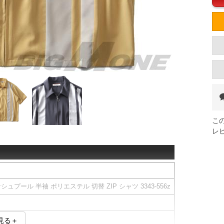
こ
レ
シュプール 半袖 ポリエステル 切替 ZIP シャツ 3343-556z
見る＋