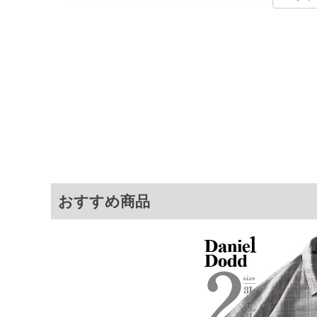
カラー展開
【イエロー】【チャコール】
サイズ展開
【3L】【4L】【5L】【6L】
商品説明
軽く羽織れるリラックスシルエット。
サ
サイズ
肩幅
3L
56
4L
58
5L
60
おすすめ商品
6L
62
※商品によって若干のサイズの誤差がご
面）によって、商品の色味が若干異なる
※上記サイズが実際の商品に付いている
商品付属タグの記載もご確認下さい。
※当店での掲載商品は、実店鋪と在庫を
寄せ等により、お客様にご迷惑をお掛け