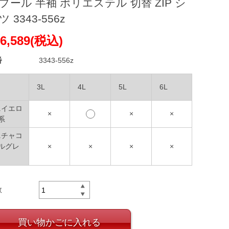
プール 半袖 ポリエステル 切替 ZIP シ
ツ 3343-556z
6,589(税込)
番
3343-556z
3L
4L
5L
6L
5.イエロ
×
×
×
系
1.チャコ
ルグレ
×
×
×
×
数
買い物かごに入れる