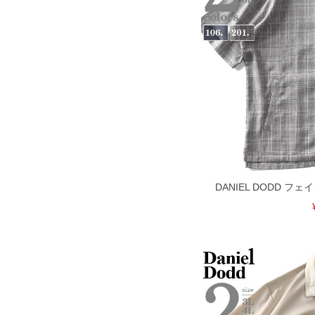
限に努めておりますが、もしあった場合
※【ボトムの裾上げをご希望の場合】
裾上げ料金は500円+税となります。
ご注意
備考欄に股下●cmとご記入下さい。（裾上
1本5,999円以下の商品は有料（500円+
出荷まで約1週間～20日間程お時間を頂
尚、裾上げした商品は返品・交換不可と
一部、お直しに対応出来ない商品がござい
端なデザインが施されている等)
※【返品交換について】
返品交換希望の方は、商品到着後1週間以
下着(肌着)やワイシャツは商品の性質上
DANIEL DODD フ
いませ。
ITEM INTRODUCTION