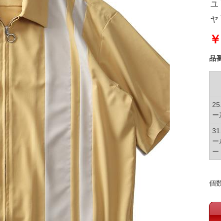
ュ
ャ
￥
品
2
ー
3
ー
ー
個