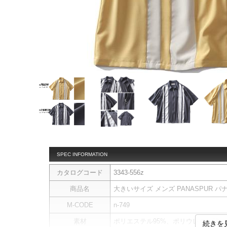
SPEC INFORMATION
カタログコード
3343-556z
商品名
大きいサイズ メンズ PANASPUR パナ
M-CODE
n-749
素材
ポリエステル95%、ポリウレタン5%
続きを