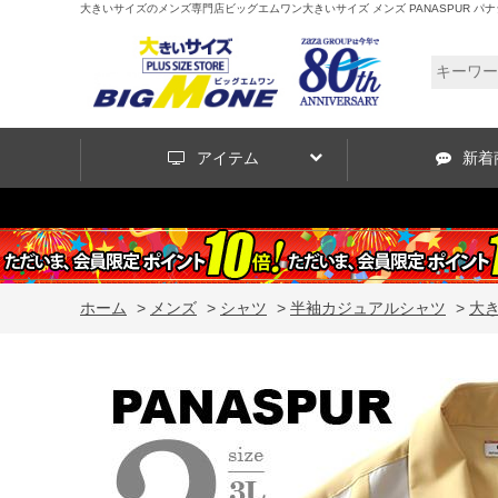
大きいサイズのメンズ専門店ビッグエムワン大きいサイズ メンズ PANASPUR パナシュプ
アイテム
新着
ホーム
>
メンズ
>
シャツ
>
半袖カジュアルシャツ
>
大き