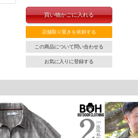
買い物かごに入れる
夏に向けた多機能素材を使用しています。
店舗取り置きを依頼する
イズ
この商品について問い合わせる
袖丈
胸囲
着丈
28
130
76
お気に入りに登録する
29
134
78
30
138
80
31
142
82
単位はcm
ざいます。また、お客様がご使用の環境（コンピュータ画
場合がございます。予めご了承ください。
タグのサイズ表記と異なる場合があります。お取り扱い前に
共用しておりますので店頭での売り違い、店舗からのお取り
してしまう場合がございます。そのようなことがない様最大