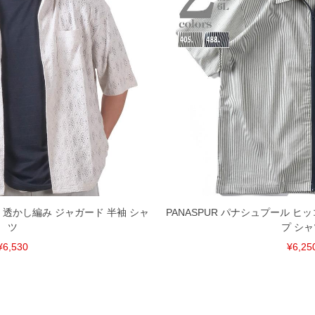
ル 透かし編み ジャガード 半袖 シャ
PANASPUR パナシュプール ヒ
ツ
プ シャ
¥6,530
¥6,25