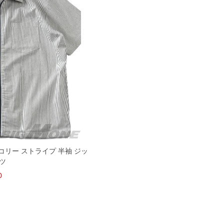
ッコリー ストライプ 半袖 ジッ
ツ
0