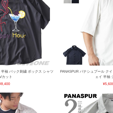
ル 半袖 バック刺繍 ボックス シャツ
PANASPUR パナシュプール ク
Vカット
ェイ 半袖 
¥8,400
¥5,60