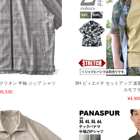
速やかにご連絡させて頂きますので予めご了承ください。
げ無料対象商品は1本につき税込6,000円以上の品が対象。
税）となります。）
く場合がございます。
なりますので、予めご了承下さい。
ます。(例：裾にファスナーや調節ひもが付いている、極
内にご連絡ください。
、返品交換不可とさせて頂いております。予めご了承くださ
ェイクリネン 半袖 ジップ シャツ
BH ビィエイチ セットアップ 迷
カモフ
¥6,530
¥4,90