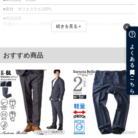
■素材 ポリエステル100%
■商品説明
同素材のジャケット(52870b-jk)とセットでのコーディネートがオススメで
続きを見る＋
す。
上下色違いの「ジャケパン」スタイルでカジュアルに着こなすこともオ
ススメ。
■サイズ表
おすすめ商品
サイズ/ウエスト/ヒップ/渡幅/股下/股上
2L/94～105/112/36.5/76/29.5
3L/104～115/122/39.5/76/30.5
4L/114～125/132/42.5/76/31.5
5L/124～135/142/45.5/78/32.5
6L/134～145/152/48.5/78/33.5
単位はcm
※【返品交換について】
返品交換希望の方は、商品到着後1週間以内にご連絡ください。
下着(肌着)やワイシャツは商品の性質上、返品交換不可とさせて頂いております。予め
ご了承くださいませ。
※【ボトムの裾上げをご希望の場合】
裾上げ料金は500円+税となります。
備考欄に股下●cmとご記入下さい。（裾上げ無料対象商品は1本につき税込6,000円以