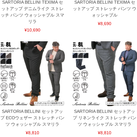
上の品が対象。1本5,999円以下の商品は有料（500円+税）となります。）
SARTORIA BELLINI TEXIMA セ
SARTORIA BELLINI TEXIMA セ
出荷まで約1週間～20日間程お時間を頂く場合がございます。
ットアップ デニムライク ストレ
ットアップ ストレッチ パンツ ウ
尚、裾上げした商品は返品・交換不可となりますので、予めご了承下さい。
ッチ パンツ ウォッシャブル スマ
ォッシャブル
一部、お直しに対応出来ない商品がございます。(例：裾にファスナーや調節ひもが付
いている、極端なデザインが施されている等)
リラ
¥8,690
※商品によって若干のサイズの誤差がございます。また、お客様がご使用の環境（コ
¥10,690
ンピュータ画面）によって、商品の色味が若干異なる場合がございます。予めご了承
ください。
※当店での掲載商品は、実店鋪と在庫を共用しておりますので店頭での売り違い、店
舗からのお取り寄せ等により、お客様にご迷惑をお掛けしてしまう場合がございま
す。そのようなことがない様最大限に努めておりますが、もしあった場合速やかにご
連絡させて頂きますので予めご了承ください。
ITEM INTRODUCTION
SARTORIA BELLINI セットアッ
SARTORIA BELLINI セットアッ
プ ECOウェザー ストレッチ パン
プ リネンライク ストレッチ パン
ツ ウォッシャブル スマリラ
ツ ウォッシャブル スマリラ
¥8,810
¥8,810