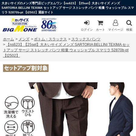
大きいサイズのメンズ専門店ビッグエムワン【ns623】【25set】大きいサイズ メンズ
SARTORIA BELLINI TEXIMA セットアップ サージ ストレッチ パンツ 軽量 ウォッシャブル スマ
リラ 52870b-pt 【t2502】通販サイト
ログイン
カート
マイページ
検索
ホーム
>
メンズ
>
ボトム・スラックス
>
スラックスパンツ
>
【ns623】【25set】大きいサイズ メンズ SARTORIA BELLINI TEXIMA セッ
トアップ サージ ストレッチ パンツ 軽量 ウォッシャブル スマリラ 52870b-pt
【t2502】