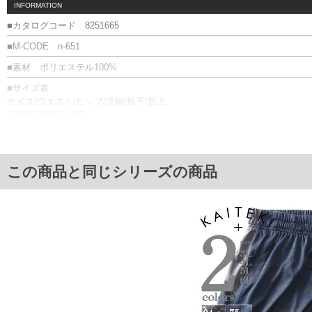
INFORMATION
■カタログコード 8251665
■M-CODE n-651
■素材 ポリエステル100%
■サイズ表
サイズ/ウエスト/ヒップ/渡幅/股下/股上
3L/90/130/40/31/33
4L/100/140/43/32/34
5L/110/150/46/33/35
6L/120/160/49/34/36
単位はcm
この商品と同じシリーズの商品
※【返品交換について】
返品交換希望の方は、商品到着後1週間以内にご連絡ください。
下着(肌着)やワイシャツは商品の性質上、返品交換不可とさせて頂いております。予め
※【ボトムの裾上げをご希望の場合】
裾上げ料金は500円+税となります。
備考欄に股下●cmとご記入下さい。（裾上げ無料対象商品は1本につき税込6,000円以上の
出荷まで約1週間～20日間程お時間を頂く場合がございます。
尚、裾上げした商品は返品・交換不可となりますので、予めご了承下さい。
一部、お直しに対応出来ない商品がございます。(例：裾にファスナーや調節ひもが付い
※商品によって若干のサイズの誤差がございます。また、お客様がご使用の環境（コン