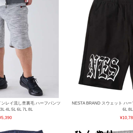
TS インレイ流し杢裏毛 ハーフパンツ
NESTA BRAND スウェット ハー
4L 5L 6L 7L 8L
6L 8L
¥5,390
¥10,7