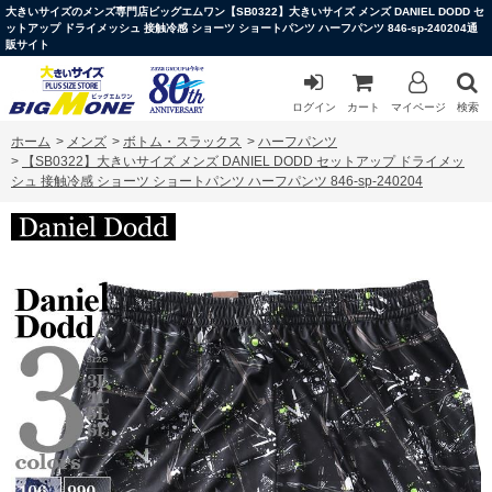
大きいサイズのメンズ専門店ビッグエムワン【SB0322】大きいサイズ メンズ DANIEL DODD セ
ットアップ ドライメッシュ 接触冷感 ショーツ ショートパンツ ハーフパンツ 846-sp-240204通
販サイト
ログイン
カート
マイページ
検索
ホーム
>
メンズ
>
ボトム・スラックス
>
ハーフパンツ
>
【SB0322】大きいサイズ メンズ DANIEL DODD セットアップ ドライメッ
シュ 接触冷感 ショーツ ショートパンツ ハーフパンツ 846-sp-240204