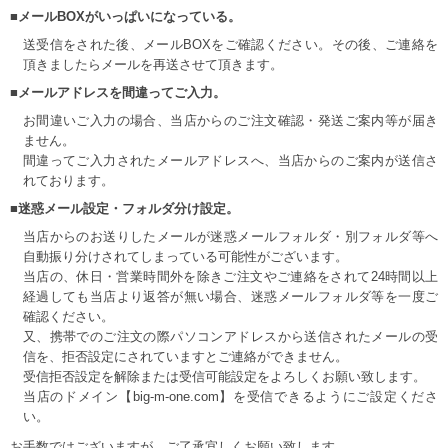
■メールBOXがいっぱいになっている。
送受信をされた後、メールBOXをご確認ください。その後、ご連絡を
頂きましたらメールを再送させて頂きます。
■メールアドレスを間違ってご入力。
お間違いご入力の場合、当店からのご注文確認・発送ご案内等が届き
ません。
間違ってご入力されたメールアドレスへ、当店からのご案内が送信さ
れております。
■迷惑メール設定・フォルダ分け設定。
当店からのお送りしたメールが迷惑メールフォルダ・別フォルダ等へ
自動振り分けされてしまっている可能性がございます。
当店の、休日・営業時間外を除きご注文やご連絡をされて24時間以上
経過しても当店より返答が無い場合、迷惑メールフォルダ等を一度ご
確認ください。
又、携帯でのご注文の際パソコンアドレスから送信されたメールの受
DETAIL
信を、拒否設定にされていますとご連絡ができません。
受信拒否設定を解除または受信可能設定をよろしくお願い致します。
当店のドメイン【big-m-one.com】を受信できるようにご設定くださ
い。
お手数ではございますが、ご了承宜しくお願い致します。