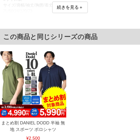
サイズ/肩幅/袖丈/胸囲/着丈
続きを見る＋
2L/50/24/120/73
3L/52/25/126/75
4L/54/26/132/77
5L/56/27/138/79
6L/58/28/144/81
この商品と同じシリーズの商品
8L/62/30/156/85
単位はcm
※【返品交換について】
返品交換希望の方は、商品到着後1週間以内にご連絡ください。
下着(肌着)やワイシャツは商品の性質上、返品交換不可とさせて頂いております。予め
ご了承くださいませ。
※【ボトムの裾上げをご希望の場合】
裾上げ料金は500円+税となります。
備考欄に股下●cmとご記入下さい。（裾上げ無料対象商品は1本につき税込6,000円以
上の品が対象。1本5,999円以下の商品は有料（500円+税）となります。）
出荷まで約1週間～20日間程お時間を頂く場合がございます。
尚、裾上げした商品は返品・交換不可となりますので、予めご了承下さい。
一部、お直しに対応出来ない商品がございます。(例：裾にファスナーや調節ひもが付
いている、極端なデザインが施されている等)
まとめ割 DANIEL DODD 半袖 無
※商品によって若干のサイズの誤差がございます。また、お客様がご使用の環境（コ
ンピュータ画面）によって、商品の色味が若干異なる場合がございます。予めご了承
地 スポーツ ポロシャツ
ください。
※当店での掲載商品は、実店鋪と在庫を共用しておりますので店頭での売り違い、店
¥2,500