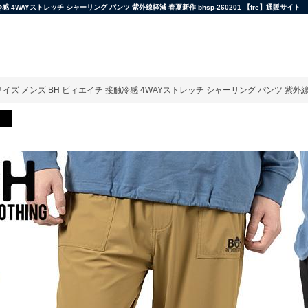
WAYストレッチ シャーリング パンツ 紫外線軽減 春夏新作 bhsp-260201 【fre】通販サイト
イズ メンズ BH ビィエイチ 接触冷感 4WAYストレッチ シャーリング パンツ 紫外線軽減 