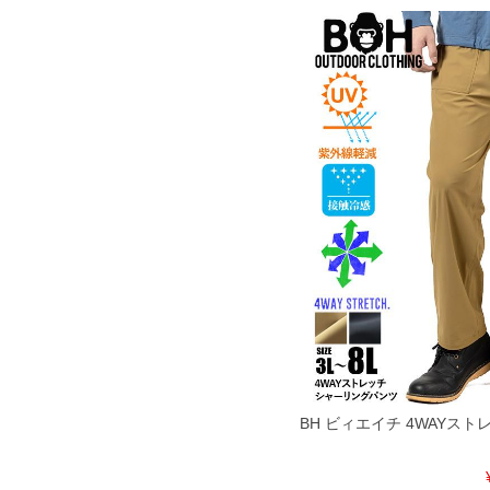
※【返品交換について】
返品交換希望の方は、商品到着後1週間以内にご連絡ください。
下着(肌着)やワイシャツは商品の性質上、返品交換不可とさせて頂いております。予め
※【ボトムの裾上げをご希望の場合】
裾上げ料金は500円+税となります。
備考欄に股下●cmとご記入下さい。（裾上げ無料対象商品は1本につき税込6,000円以上の
出荷まで約1週間～20日間程お時間を頂く場合がございます。
尚、裾上げした商品は返品・交換不可となりますので、予めご了承下さい。
一部、お直しに対応出来ない商品がございます。(例：裾にファスナーや調節ひもが付い
※商品によって若干のサイズの誤差がございます。また、お客様がご使用の環境（コン
※当店での掲載商品は、実店鋪と在庫を共用しておりますので店頭での売り違い、店舗
ますので予めご了承ください。
ITEM INTRODUCTION
BH ビィエイチ 4WAYス