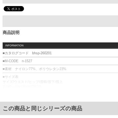
商品説明
INFORMATION
■カタログコード bhsp-260201
■M-CODE n-1527
■素材 ナイロン77%、ポリウレタン23%
■サイズ表
サイズ/ウエスト/ヒップ/渡幅/股下/股上
3L/90～118/130/39/70/32
4L/100～128/140/42/71/33
5L/110～138/150/45/71/34
6L/120～148/160/48/72/35
8L/140～168/180/54/73/37
この商品と同じシリーズの商品
単位はcm