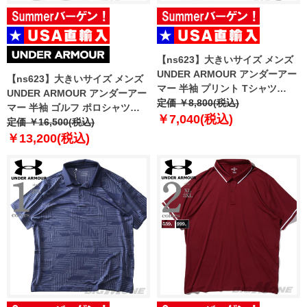
【ns623】大きいサイズ メンズ
UNDER ARMOUR アンダーアー
【ns623】大きいサイズ メンズ
マー 半袖 プリント Tシャツ
UNDER ARMOUR アンダーアー
CITY CLASSIC SS USA直輸入
定価 ￥8,800(税込)
マー 半袖 ゴルフ ポロシャツ
6009326-008
￥7,040(税込)
USA直輸入 um0974
定価 ￥16,500(税込)
￥13,200(税込)