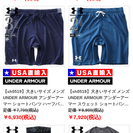
【sh0519】大きいサイズ メンズ
【sh0519】大きいサイズ メンズ
UNDER ARMOUR アンダーアー
UNDER ARMOUR アンダーアー
マー ショートパンツ ハーフパン
マー スウェット ショートパンツ
ツ ショーツ Locker 9in Shorts
定価 ￥7,700(税込)
ハーフパンツ ショーツ RIVAL
定価 ￥9,900(税込)
USA直輸入 1351351
TERRY SHORT USA直輸入
￥6,930(税込)
￥7,920(税込)
1361631