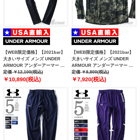
【WEB限定価格】【2021bar】
【WEB限定価格】【2021bar】
大きいサイズ メンズ UNDER
大きいサイズ メンズ UNDER
ARMOUR アンダーアーマー レ
ARMOUR アンダーアーマー 長
ギンス ColdGear Leggings
定価 ￥12,100(税込)
袖 プリント Tシャツ ロックアッ
定価 ￥8,800(税込)
USA直輸入 1366075
プ TECH2.0 PRINT LOCKUP
￥10,890(税込)
￥7,920(税込)
USA直輸入 1366480