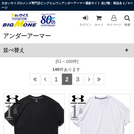
大きいサイズのメンズ専門店ビッグエムワンアンダーアーマー通販サイト 並び順：商品名 2／3ペ
ージ
ログイン
カート
マイページ
検索
アンダーアーマー
並べ替え
[51～100件]
140
件あります
1
2
3