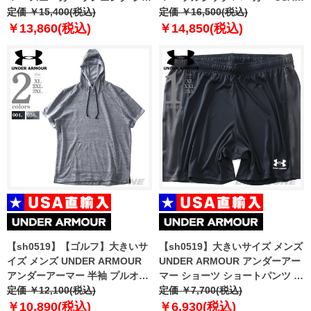
ーズ USA直輸入 3026998
定価 ￥15,400(税込)
輸入 1370409-410
定価 ￥16,500(税込)
￥13,860(税込)
￥14,850(税込)
【sh0519】【ゴルフ】大きいサ
【sh0519】大きいサイズ メンズ
イズ メンズ UNDER ARMOUR
UNDER ARMOUR アンダーアー
アンダーアーマー 半袖 プルオー
マー ショーツ ショートパンツ ハ
バー パーカー USA直輸入
定価 ￥12,100(税込)
ーフパンツ Challenger Knit
定価 ￥7,700(税込)
1326763
Shorts USA直輸入 1365416-001
￥10,890(税込)
￥6,930(税込)