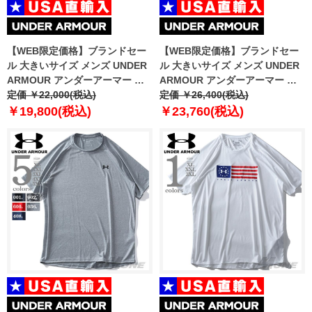
【WEB限定価格】ブランドセー
【WEB限定価格】ブランドセー
ル 大きいサイズ メンズ UNDER
ル 大きいサイズ メンズ UNDER
ARMOUR アンダーアーマー オ
ARMOUR アンダーアーマー コ
リファイアー アウトランニング
定価 ￥22,000(税込)
ールドギア リアクター ラン イン
定価 ￥26,400(税込)
ストーム ジャケット USA直輸入
サレート ジャケット スポーツウ
￥19,800(税込)
￥23,760(税込)
1350173
ェア USA直輸入 1342707