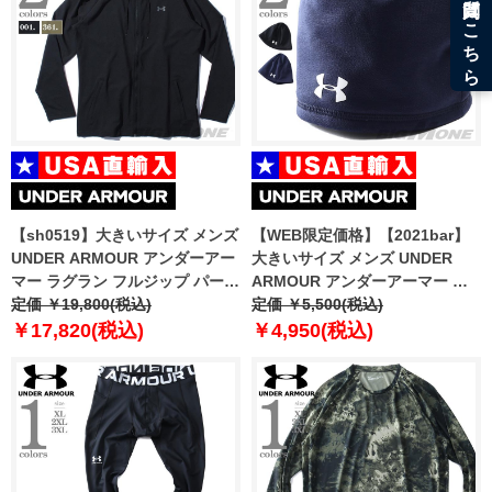
【sh0519】大きいサイズ メンズ
【WEB限定価格】【2021bar】
UNDER ARMOUR アンダーアー
大きいサイズ メンズ UNDER
マー ラグラン フルジップ パーカ
ARMOUR アンダーアーマー キ
ー ウィンドブレーカー USA直輸
定価 ￥19,800(税込)
ャップ ビーニー 帽子 USA直輸入
定価 ￥5,500(税込)
入 1370499
1343149
￥17,820(税込)
￥4,950(税込)