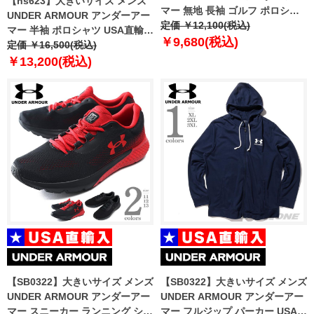
【ns623】大きいサイズ メンズ
マー 無地 長袖 ゴルフ ポロシャ
UNDER ARMOUR アンダーアー
ツ USA直輸入 um0931-000
定価 ￥12,100(税込)
マー 半袖 ポロシャツ USA直輸入
￥9,680(税込)
um0994
定価 ￥16,500(税込)
￥13,200(税込)
【SB0322】大きいサイズ メンズ
【SB0322】大きいサイズ メンズ
UNDER ARMOUR アンダーアー
UNDER ARMOUR アンダーアー
マー スニーカー ランニング シュ
マー フルジップ パーカー USA直