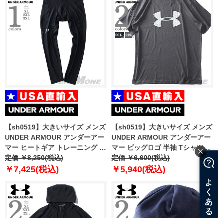
【sh0519】大きいサイズ メンズ
【sh0519】大きいサイズ メンズ
UNDER ARMOUR アンダーアー
UNDER ARMOUR アンダーアー
マー ヒートギア トレーニング レ
マー ビッグロゴ 半袖 Tシャツ
ギンス USA直輸入 1361586
定価 ￥8,250(税込)
USA直輸入 1329583
定価 ￥6,600(税込)
￥7,425(税込)
￥5,940(税込)