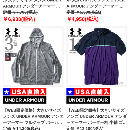
ARMOUR アンダーアーマー ロ
ARMOUR アンダーアーマー 半
ゴ プリント 半袖 Tシャツ USA直
定価 ￥7,700(税込)
袖 Tシャツ USA直輸入 1326799
定価 ￥5,500(税込)
輸入 um5104
￥6,930(税込)
￥4,950(税込)
【WEB限定価格】大きいサイズ
【WEB限定価格】大きいサイズ
メンズ UNDER ARMOUR アンダ
メンズ UNDER ARMOUR アンダ
ーアーマー フルジップ パーカー
ーアーマー ボーダー柄 半袖 ゴル
USA直輸入 1345776
定価 ￥14,300(税込)
フ ポロシャツ USA直輸入
定価 ￥12,100(税込)