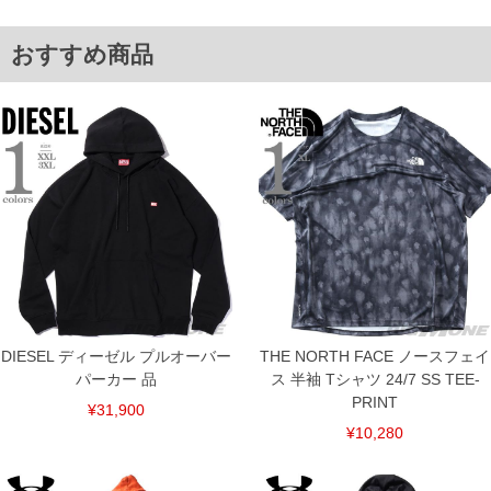
3XL/148/101/63/80
単位はcm
おすすめ商品
※【返品交換について】
返品交換希望の方は、商品到着後1週間以内にご連絡ください。
下着(肌着)やワイシャツは商品の性質上、返品交換不可とさせて頂いております。予め
ご了承くださいませ。
※【ボトムの裾上げをご希望の場合】
裾上げ料金は500円+税となります。
備考欄に股下●cmとご記入下さい。（裾上げ無料対象商品は1本につき税込6,000円以
上の品が対象。1本5,999円以下の商品は有料（500円+税）となります。）
出荷まで約1週間～20日間程お時間を頂く場合がございます。
尚、裾上げした商品は返品・交換不可となりますので、予めご了承下さい。
一部、お直しに対応出来ない商品がございます。(例：裾にファスナーや調節ひもが付
いている、極端なデザインが施されている等)
※商品によって若干のサイズの誤差がございます。また、お客様がご使用の環境（コ
ンピュータ画面）によって、商品の色味が若干異なる場合がございます。予めご了承
ください。
※当店での掲載商品は、実店鋪と在庫を共用しておりますので店頭での売り違い、店
DIESEL ディーゼル プルオーバー
THE NORTH FACE ノースフェイ
舗からのお取り寄せ等により、お客様にご迷惑をお掛けしてしまう場合がございま
パーカー 品
ス 半袖 Tシャツ 24/7 SS TEE-
す。そのようなことがない様最大限に努めておりますが、もしあった場合速やかにご
連絡させて頂きますので予めご了承ください。
PRINT
¥31,900
¥10,280
ITEM INTRODUCTION