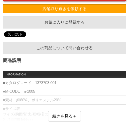
店舗取り置きを依頼する
お気に入りに登録する
この商品について問い合わせる
商品説明
INFORMATION
■カタログコード 1373703-001
■M-CODE n-1005
■素材 綿80%、ポリエステル20%
■サイズ表
サイズ/胸囲/裄丈/裾幅/着丈
続きを見る＋
XL/133/96.5/55/77
2XL/142/99.5/59.5/78