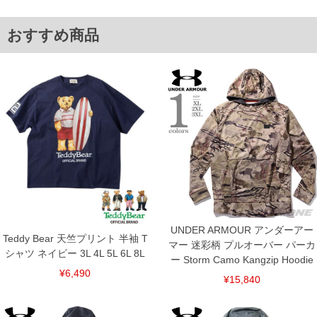
※【返品交換について】
返品交換希望の方は、商品到着後1週間以内にご連絡ください。
おすすめ商品
下着(肌着)やワイシャツは商品の性質上、返品交換不可とさせて頂いております。予め
ご了承くださいませ。
※【ボトムの裾上げをご希望の場合】
裾上げ料金は500円+税となります。
備考欄に股下●cmとご記入下さい。（裾上げ無料対象商品は1本につき税込6,000円以
上の品が対象。1本5,999円以下の商品は有料（500円+税）となります。）
出荷まで約1週間～20日間程お時間を頂く場合がございます。
尚、裾上げした商品は返品・交換不可となりますので、予めご了承下さい。
一部、お直しに対応出来ない商品がございます。(例：裾にファスナーや調節ひもが付
いている、極端なデザインが施されている等)
※商品によって若干のサイズの誤差がございます。また、お客様がご使用の環境（コ
ンピュータ画面）によって、商品の色味が若干異なる場合がございます。予めご了承
ください。
※当店での掲載商品は、実店鋪と在庫を共用しておりますので店頭での売り違い、店
舗からのお取り寄せ等により、お客様にご迷惑をお掛けしてしまう場合がございま
す。そのようなことがない様最大限に努めておりますが、もしあった場合速やかにご
UNDER ARMOUR アンダーアー
連絡させて頂きますので予めご了承ください。
Teddy Bear 天竺プリント 半袖 T
マー 迷彩柄 プルオーバー パーカ
シャツ ネイビー 3L 4L 5L 6L 8L
ー Storm Camo Kangzip Hoodie
ITEM INTRODUCTION
¥6,490
¥15,840