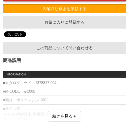
店舗取り置きを依頼する
お気に入りに登録する
この商品について問い合わせる
商品説明
INFORMATION
■カタログコード 1378817-994
■M-CODE n-1005
■素材 ポリエステル100%
■サイズ表
サイズ/肩幅/袖丈/胸囲/着丈
続きを見る＋
2XL/52/70/134/76
単位はcm