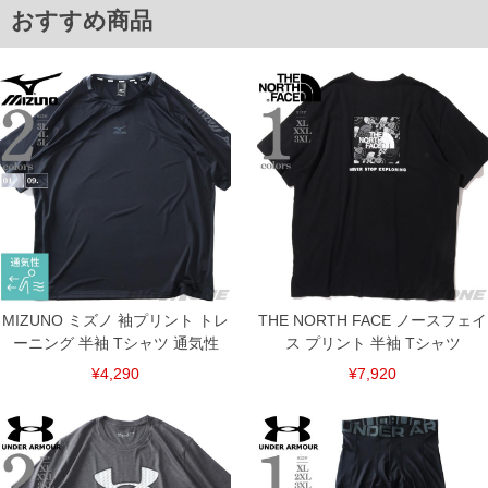
5XL/152/149/74/84.5(前)88.5(後)/58
おすすめ商品
単位はcm
※【返品交換について】
返品交換希望の方は、商品到着後1週間以内にご連絡ください。
下着(肌着)やワイシャツは商品の性質上、返品交換不可とさせて頂いております。予め
ご了承くださいませ。
※【ボトムの裾上げをご希望の場合】
裾上げ料金は500円+税となります。
備考欄に股下●cmとご記入下さい。（裾上げ無料対象商品は1本につき税込6,000円以
上の品が対象。1本5,999円以下の商品は有料（500円+税）となります。）
出荷まで約1週間～20日間程お時間を頂く場合がございます。
尚、裾上げした商品は返品・交換不可となりますので、予めご了承下さい。
一部、お直しに対応出来ない商品がございます。(例：裾にファスナーや調節ひもが付
いている、極端なデザインが施されている等)
※商品によって若干のサイズの誤差がございます。また、お客様がご使用の環境（コ
ンピュータ画面）によって、商品の色味が若干異なる場合がございます。予めご了承
MIZUNO ミズノ 袖プリント トレ
THE NORTH FACE ノースフェイ
ください。
ーニング 半袖 Tシャツ 通気性
ス プリント 半袖 Tシャツ
※当店での掲載商品は、実店鋪と在庫を共用しておりますので店頭での売り違い、店
舗からのお取り寄せ等により、お客様にご迷惑をお掛けしてしまう場合がございま
¥4,290
¥7,920
す。そのようなことがない様最大限に努めておりますが、もしあった場合速やかにご
連絡させて頂きますので予めご了承ください。
ITEM INTRODUCTION