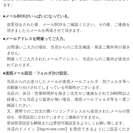
ます。
■メールBOXがいっぱいになっている。
送受信をされた後、メールBOXをご確認ください。その後、ご連絡を
頂きましたらメールを再送させて頂きます。
■メールアドレスを間違ってご入力。
お間違いご入力の場合、当店からのご注文確認・発送ご案内等が届き
ません。
間違ってご入力されたメールアドレスへ、当店からのご案内が送信さ
れております。
■迷惑メール設定・フォルダ分け設定。
当店からのお送りしたメールが迷惑メールフォルダ・別フォルダ等へ
自動振り分けされてしまっている可能性がございます。
当店の、休日・営業時間外を除きご注文やご連絡をされて24時間以上
経過しても当店より返答が無い場合、迷惑メールフォルダ等を一度ご
確認ください。
又、携帯でのご注文の際パソコンアドレスから送信されたメールの受
信を、拒否設定にされていますとご連絡ができません。
受信拒否設定を解除または受信可能設定をよろしくお願い致します。
当店のドメイン【big-m-one.com】を受信できるようにご設定くださ