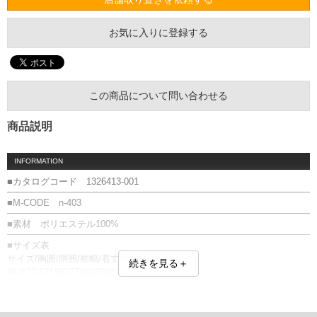
お気に入りに登録する
この商品について問い合わせる
商品説明
INFORMATION
■カタログコード 1326413-001
■M-CODE n-403
■素材 ポリエステル100%
■サイズ表
サイズ/胸囲/胴囲/裾幅/着丈/裄丈
続きを見る＋
XL/122/121/60/77(前)80(後)/50
2XL/131/127/64/79(前)82(後)/54
3XL/140/136/68/81.5(前)84.5(後)/55.5
4XL/146/142/70.5/83.5(前)87(後)/56