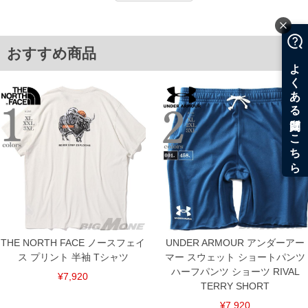
2XL/98/134/37/34/27
3XL/109/140/41/35/27
単位はcm
おすすめ商品
※【返品交換について】
返品交換希望の方は、商品到着後1週間以内にご連絡ください。
下着(肌着)やワイシャツは商品の性質上、返品交換不可とさせて頂いております。予め
ご了承くださいませ。
※【ボトムの裾上げをご希望の場合】
裾上げ料金は500円+税となります。
備考欄に股下●cmとご記入下さい。（裾上げ無料対象商品は1本につき税込6,000円以
上の品が対象。1本5,999円以下の商品は有料（500円+税）となります。）
出荷まで約1週間～20日間程お時間を頂く場合がございます。
尚、裾上げした商品は返品・交換不可となりますので、予めご了承下さい。
一部、お直しに対応出来ない商品がございます。(例：裾にファスナーや調節ひもが付
いている、極端なデザインが施されている等)
※商品によって若干のサイズの誤差がございます。また、お客様がご使用の環境（コ
ンピュータ画面）によって、商品の色味が若干異なる場合がございます。予めご了承
ください。
※当店での掲載商品は、実店鋪と在庫を共用しておりますので店頭での売り違い、店
THE NORTH FACE ノースフェイ
UNDER ARMOUR アンダーアー
舗からのお取り寄せ等により、お客様にご迷惑をお掛けしてしまう場合がございま
ス プリント 半袖 Tシャツ
マー スウェット ショートパンツ
す。そのようなことがない様最大限に努めておりますが、もしあった場合速やかにご
連絡させて頂きますので予めご了承ください。
ハーフパンツ ショーツ RIVAL
¥7,920
TERRY SHORT
ITEM INTRODUCTION
¥7,920