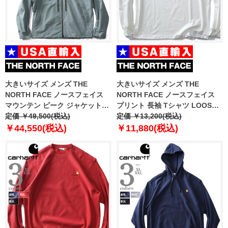
大きいサイズ メンズ THE
大きいサイズ メンズ THE
NORTH FACE ノースフェイス
NORTH FACE ノースフェイス
マウンテン ピーク ジャケット
プリント 長袖 Tシャツ LOOSE
MOUNTAIN PEAK JACKET
定価 ￥49,500(税込)
FIT USA直輸入 nt7tq01j
定価 ￥13,200(税込)
USA直輸入 nj2hq01a
￥44,550(税込)
￥11,880(税込)