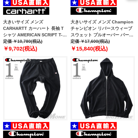
大きいサイズ メンズ
大きいサイズ メンズ Champion
CARHARTT カーハート 長袖 T
チャンピオン リバースウィーブ
シャツ AMERICAN SCRIPT T-
スウェット プルオーバー パーカ
SHIRT USA直輸入 i029955
定価 ￥10,780(税込)
ー USA直輸入 gf68-5861
定価 ￥17,600(税込)
￥9,702(税込)
￥15,840(税込)