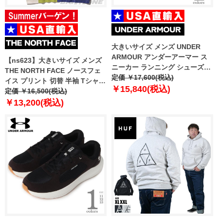
大きいサイズ メンズ UNDER
ARMOUR アンダーアーマー ス
【ns623】大きいサイズ メンズ
ニーカー ランニング シューズ
THE NORTH FACE ノースフェ
USA直輸入 3027523-002
定価 ￥17,600(税込)
イス プリント 切替 半袖 Tシャツ
￥15,840(税込)
USA直輸入 nt7uq13c
定価 ￥16,500(税込)
￥13,200(税込)