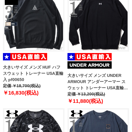
大きいサイズ メンズ HUF ハフ
スウェット トレーナー USA直輸
大きいサイズ メンズ UNDER
入 pf00650
ARMOUR アンダーアーマー ス
定価 ￥18,700(税込)
ウェット トレーナー USA直輸入
￥16,830(税込)
1379755-001
定価 ￥13,200(税込)
￥11,880(税込)