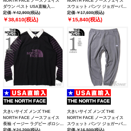
NORTH FACE ノースフェイス
NORTH FACE ノースフェイス
ダウン ベスト USA直輸入
スウェット パンツ ジョガーパン
nf0a84ik-jk3
定価 ￥42,900(税込)
ツ USA直輸入 nf0a7uoa-ky4
定価 ￥17,600(税込)
￥38,610(税込)
￥15,840(税込)
大きいサイズ メンズ THE
大きいサイズ メンズ THE
NORTH FACE ノースフェイス
NORTH FACE ノースフェイス
長袖 イージー ラグビー ポロシャ
スウェット パンツ ジョガーパン
ツ USA直輸入 nf0a8704-sro
定価 ￥24,200(税込)
ツ USA直輸入 nf0a7uod-gaz
定価 ￥16,500(税込)