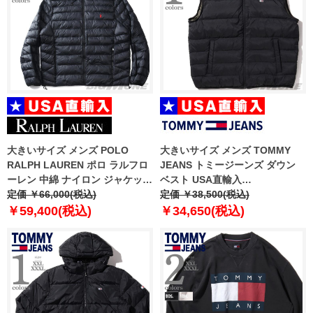
大きいサイズ メンズ POLO
大きいサイズ メンズ TOMMY
RALPH LAUREN ポロ ラルフロ
JEANS トミージーンズ ダウン
ーレン 中綿 ナイロン ジャケット
ベスト USA直輸入
USA直輸入 710955870-002
定価 ￥66,000(税込)
dm0dm18896
定価 ￥38,500(税込)
￥59,400(税込)
￥34,650(税込)