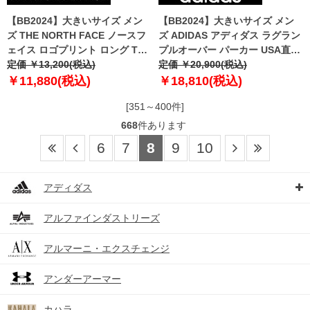
【BB2024】大きいサイズ メン
【BB2024】大きいサイズ メン
ズ THE NORTH FACE ノースフ
ズ ADIDAS アディダス ラグラン
ェイス ロゴプリント ロング Tシ
プルオーバー パーカー USA直輸
ャツ Brand Proud Tee USA直輸
定価 ￥13,200(税込)
入 ix9644
定価 ￥20,900(税込)
入 nf0a86ww-vod
￥11,880(税込)
￥18,810(税込)
[351～400件]
668
件あります
6
7
8
9
10
アディダス
アルファインダストリーズ
アルマーニ・エクスチェンジ
アンダーアーマー
カハラ