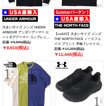
大きいサイズ メンズ UNDER
ARMOUR アンダーアーマー ヒ
【ns623】大きいサイズ メンズ
ートギアアーマー コンプレッシ
THE NORTH FACE ノースフェ
ョン ロングスリーブ モック シャ
定価 ￥9,900(税込)
イス プリント 半袖 Tシャツ USA
ツ USA直輸入 1369606-001
￥8,910(税込)
直輸入 nt7uq21a
定価 ￥14,300(税込)
￥11,440(税込)