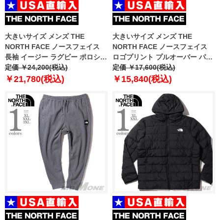
大きいサイズ メンズ THE
大きいサイズ メンズ THE
NORTH FACE ノースフェイス
NORTH FACE ノースフェイス
長袖 イージー ラグビー ポロシャ
ロゴプリント プルオーバー パー
ツ USA直輸入 nf0a8704-svo
定価 ￥24,200(税込)
カー USA直輸入 nf0a7uns-pfo
定価 ￥17,600(税込)
￥21,780(税込)
￥15,840(税込)