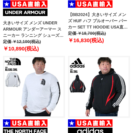
【BB2024】大きいサイズ メン
ズ HUF ハフ プルオーバー パー
大きいサイズ メンズ UNDER
カー SET TT HOODIE USA直輸
ARMOUR アンダーアーマー ス
入 pf00572
定価 ￥18,700(税込)
ニーカー ランニング シューズ
￥16,830(税込)
USA直輸入 3028372-001
定価 ￥12,100(税込)
￥10,890(税込)