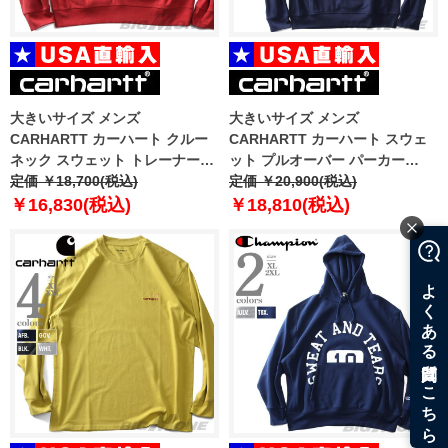
大きいサイズ メンズ
大きいサイズ メンズ
CARHARTT カーハート クルー
CARHARTT カーハート スウェ
ネック スウェット トレーナー
ット プルオーバー パーカー
AMERICAN SCRIPT SWEAT
定価 ￥18,700(税込)
AMERICAN SCRIPT SWEAT
定価 ￥20,900(税込)
USA直輸入 i025475
USA直輸入 i028279
￥16,830(税込)
￥18,810(税込)