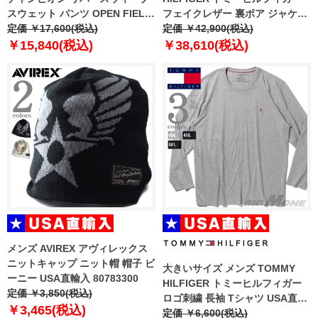
スウェット パンツ OPEN FIELD
フェイクレザー 裏ボア ジャケッ
SWEATPANTS USA直輸入
定価 ￥17,600(税込)
ト USA直輸入 152as819
定価 ￥42,900(税込)
p4170-5861
￥15,840(税込)
￥38,610(税込)
メンズ AVIREX アヴィレックス
ニットキャップ ニット帽 帽子 ビ
大きいサイズ メンズ TOMMY
ーニー USA直輸入 80783300
HILFIGER トミーヒルフィガー
定価 ￥3,850(税込)
ロゴ刺繍 長袖 Tシャツ USA直輸
￥3,465(税込)
入 09t3118
定価 ￥6,600(税込)