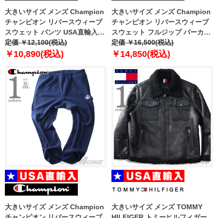
大きいサイズ メンズ Champion
大きいサイズ メンズ Champion
チャンピオン リバースウィーブ
チャンピオン リバースウィーブ
スウェット パンツ USA直輸入
スウェット フルジップ パーカー
gf71-y6146
定価 ￥12,100(税込)
USA直輸入 gf69-s4136
定価 ￥16,500(税込)
￥10,890(税込)
￥14,850(税込)
大きいサイズ メンズ Champion
大きいサイズ メンズ TOMMY
チャンピオン リバースウィーブ
HILFIGER トミーヒルフィガー