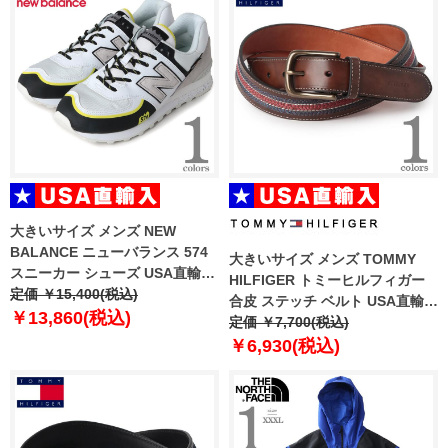
大きいサイズ メンズ NEW
BALANCE ニューバランス 574
大きいサイズ メンズ TOMMY
スニーカー シューズ USA直輸入
HILFIGER トミーヒルフィガー
u574te2
定価 ￥15,400(税込)
合皮 ステッチ ベルト USA直輸入
￥13,860(税込)
11tl02x057
定価 ￥7,700(税込)
￥6,930(税込)