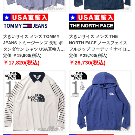
大きいサイズ メンズ TOMMY
大きいサイズ メンズ THE
JEANS トミージーンズ 長袖 ボ
NORTH FACE ノースフェイス
タンダウン シャツ USA直輸入
フルジップ フーデッド ナイロン
dm0dm19134
定価 ￥19,800(税込)
ジャケット M VENTURE 2
定価 ￥29,700(税込)
JACKET USA直輸入 nf0a2vd3-
￥17,820(税込)
￥26,730(税込)
jvl