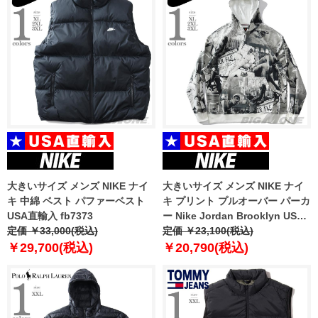
大きいサイズ メンズ NIKE ナイ
大きいサイズ メンズ NIKE ナイ
キ 中綿 ベスト パファーベスト
キ プリント プルオーバー パーカ
USA直輸入 fb7373
ー Nike Jordan Brooklyn USA
定価 ￥33,000(税込)
直輸入 fv7297
定価 ￥23,100(税込)
￥29,700(税込)
￥20,790(税込)