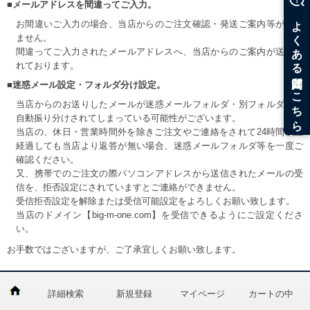
■メールアドレスを間違ってご入力。
お間違いご入力の場合、当店からのご注文確認・発送ご案内等が届き
ません。
間違ってご入力されたメールアドレスへ、当店からのご案内が送信さ
れております。
■迷惑メール設定・フォルダ分け設定。
当店からのお送りしたメールが迷惑メールフォルダ・別フォルダ等へ
自動振り分けされてしまっている可能性がございます。
当店の、休日・営業時間外を除きご注文やご連絡をされて24時間以上
経過しても当店より返答が無い場合、迷惑メールフォルダ等を一度ご
確認ください。
又、携帯でのご注文の際パソコンアドレスから送信されたメールの受
信を、拒否設定にされていますとご連絡ができません。
受信拒否設定を解除または受信可能設定をよろしくお願い致します。
当店のドメイン【big-m-one.com】を受信できるようにご設定くださ
い。
お手数ではございますが、ご了承宜しくお願い致します。
詳細検索
新規登録
マイページ
カートの中