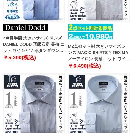
2点目半額 大きいサイズ メンズ
DANIEL DODD 形態安定 長袖 ニ
M2点セット割 大きいサイズ メ
ット ワイシャツ ボタンダウン 吸
ンズ MAGIC SHIRTS × TEXIMA
水速乾 ストレッチ ewdn82-11
￥5,390(税込)
ノーアイロン 長袖 ニット ワイシ
ャツ セミワイド 吸水速乾 ストレ
￥6,490(税込)
ッチ 日本製生地使用 ms-
229012sw