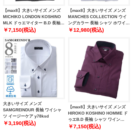
【max8】大きいサイズ メンズ
【max8】大きいサイズ メンズ
MICHIKO LONDON KOSHINO
MANCHES COLLECTION ウイ
MLK ドゥエマイター B.D 長袖
ングカラー 長袖 シャツ ホワイト
シャツ チャコール 1277-5313-1
1277-5226-1 3L 4L 5L 6L 7L 8L
￥7,150(税込)
￥12,980(税込)
3L 4L 5L 6L 7L 8L 9L
9L 10L
大きいサイズ メンズ
【max8】大きいサイズ メンズ
SAMGREINDUR 長袖 ワイシャ
HIROKO KOSHINO HOMME ド
ツ イージーケア y78ksd
ゥエB.D 長袖 シャツ ワイン
￥3,190(税込)
1277-4333-1 4L 5L 6L 7L 8L 9L
￥7,150(税込)