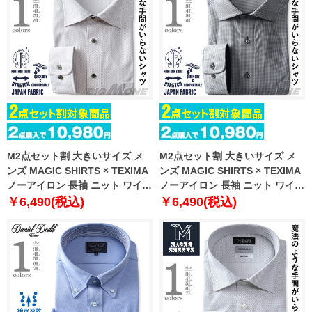
M2点セット割 大きいサイズ メ
M2点セット割 大きいサイズ メ
ンズ MAGIC SHIRTS × TEXIMA
ンズ MAGIC SHIRTS × TEXIMA
ノーアイロン 長袖 ニット ワイシ
ノーアイロン 長袖 ニット ワイシ
ャツ セミワイド 吸水速乾 ストレ
ャツ ワイドカラー 吸水速乾 スト
￥6,490(税込)
￥6,490(税込)
ッチ 日本製生地使用 ms-
レッチ 日本製生地使用 ms-
239024sw
239005sw