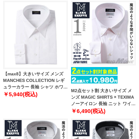
【max8】大きいサイズ メンズ
MANCHES COLLECTION レギ
ュラーカラー 長袖 シャツ ホワイ
M2点セット割 大きいサイズ メ
ト 1277-4215-1 3L 4L 5L 6L 7L
￥5,940(税込)
ンズ MAGIC SHIRTS × TEXIMA
8L 9L 10L
ノーアイロン 長袖 ニット ワイシ
ャツ ボタンダウン 吸水速乾 スト
￥6,490(税込)
レッチ 日本製生地使用 ms-
239022bd