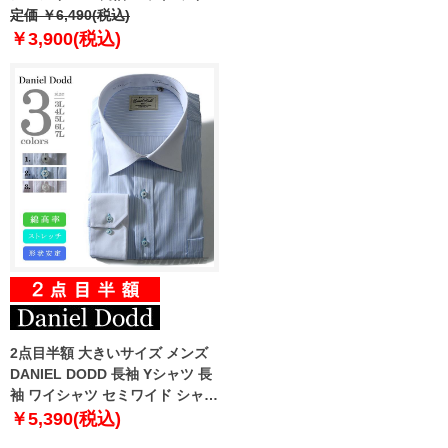
ャツ 吸水速乾 ストレッチ 日本製
定価 ￥6,490(税込)
生地使用 ms-219001
￥3,900(税込)
2点目半額 大きいサイズ メンズ
DANIEL DODD 長袖 Yシャツ 長
袖 ワイシャツ セミワイド シャツ
形態安定 d274az102
￥5,390(税込)