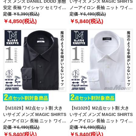
イズ メンズ DANIEL DODD 形態
いサイズ メンズ MAGIC SHIRTS
安定 長袖 ワイシャツ セミワイド
ノーアイロン 長袖 ニット ワイシ
カラー eadn87-78
定価 ￥5,390(税込)
ャツ レギュラー 吸水速乾 ストレ
定価 ￥6,490(税込)
ッチ 日本製生地使用 ewma09-
￥4,850(税込)
￥5,840(税込)
01rg
【fd1029】M2点セット割 大き
【fd1029】M2点セット割 大き
いサイズ メンズ MAGIC SHIRTS
いサイズ メンズ MAGIC SHIRTS
ノーアイロン 長袖 ニット ワイシ
ノーアイロン 長袖 ニット ワイシ
ャツ セミワイド 吸水速乾 ストレ
定価 ￥6,490(税込)
ャツ セミワイド 吸水速乾 ストレ
定価 ￥6,490(税込)
ッチ 日本製生地使用 ewma09-
ッチ 日本製生地使用 ewma99-
￥5,840(税込)
￥5,840(税込)