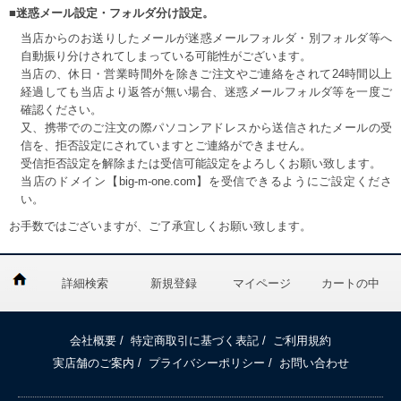
■迷惑メール設定・フォルダ分け設定。
当店からのお送りしたメールが迷惑メールフォルダ・別フォルダ等へ
自動振り分けされてしまっている可能性がございます。
当店の、休日・営業時間外を除きご注文やご連絡をされて24時間以上
経過しても当店より返答が無い場合、迷惑メールフォルダ等を一度ご
確認ください。
又、携帯でのご注文の際パソコンアドレスから送信されたメールの受
信を、拒否設定にされていますとご連絡ができません。
受信拒否設定を解除または受信可能設定をよろしくお願い致します。
当店のドメイン【big-m-one.com】を受信できるようにご設定くださ
い。
お手数ではございますが、ご了承宜しくお願い致します。
詳細検索
新規登録
マイページ
カートの中
会社概要
/
特定商取引に基づく表記
/
ご利用規約
実店舗のご案内
/
プライバシーポリシー
/
お問い合わせ