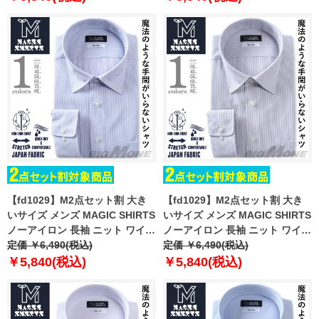
11sw
81sw
【fd1029】M2点セット割 大き
【fd1029】M2点セット割 大き
いサイズ メンズ MAGIC SHIRTS
いサイズ メンズ MAGIC SHIRTS
ノーアイロン 長袖 ニット ワイシ
ノーアイロン 長袖 ニット ワイシ
ャツ セミワイド 吸水速乾 ストレ
定価 ￥6,490(税込)
ャツ セミワイド 吸水速乾 ストレ
定価 ￥6,490(税込)
ッチ 日本製生地使用 ewma99-
ッチ 日本製生地使用 ewma99-
￥5,840(税込)
￥5,840(税込)
82sw
83sw