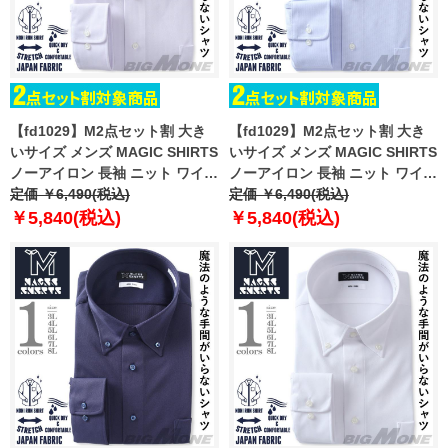
【fd1029】M2点セット割 大き
【fd1029】M2点セット割 大き
いサイズ メンズ MAGIC SHIRTS
いサイズ メンズ MAGIC SHIRTS
ノーアイロン 長袖 ニット ワイシ
ノーアイロン 長袖 ニット ワイシ
ャツ ボタンダウン 吸水速乾 スト
定価 ￥6,490(税込)
ャツ ボタンダウン 吸水速乾 スト
定価 ￥6,490(税込)
レッチ 日本製生地使用 ewma99-
レッチ 日本製生地使用 ewma99-
￥5,840(税込)
￥5,840(税込)
86bd
87bd