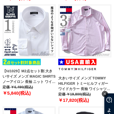
92bd
93bd
【fd1029】M2点セット割 大き
いサイズ メンズ MAGIC SHIRTS
大きいサイズ メンズ TOMMY
ノーアイロン 長袖 ニット ワイシ
HILFIGER トミーヒルフィガー
ャツ ボタンダウン 吸水速乾 スト
定価 ￥6,490(税込)
ワイドカラー 長袖 ワイシャツ
レッチ 日本製生地使用 ewma99-
￥5,840(税込)
USA直輸入 24n1981
定価 ￥19,800(税込)
94bd
￥17,820(税込)