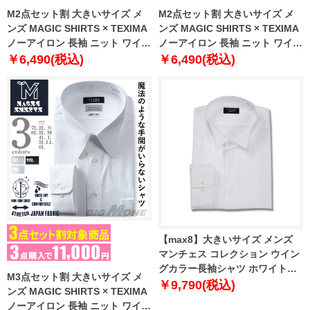
M2点セット割 大きいサイズ メ
M2点セット割 大きいサイズ メ
ンズ MAGIC SHIRTS × TEXIMA
ンズ MAGIC SHIRTS × TEXIMA
ノーアイロン 長袖 ニット ワイシ
ノーアイロン 長袖 ニット ワイシ
ャツ セミワイド 吸水速乾 ストレ
ャツ ボタンダウン 吸水速乾 スト
￥6,490(税込)
￥6,490(税込)
ッチ 日本製生地使用 ms-
レッチ 日本製生地使用 ms-
229010sw
229003bd
【max8】大きいサイズ メンズ
マンチェス コレクション ウイン
グカラー長袖シャツ ホワイト
M3点セット割 大きいサイズ メ
1177-8350-1 3L 4L 5L 6L 7L 8L
￥9,790(税込)
ンズ MAGIC SHIRTS × TEXIMA
9L
ノーアイロン 長袖 ニット ワイシ