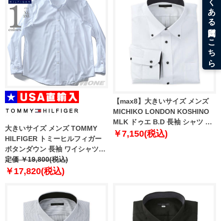
【max8】大きいサイズ メンズ
MICHIKO LONDON KOSHINO
MLK ドゥエ B.D 長袖 シャツ ホ
大きいサイズ メンズ TOMMY
ワイト 1277-5310-1 3L 4L 5L
￥7,150(税込)
HILFIGER トミーヒルフィガー
6L 7L 8L 9L
ボタンダウン 長袖 ワイシャツ
USA直輸入 24n2131
定価 ￥19,800(税込)
￥17,820(税込)