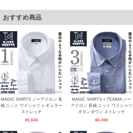
3L/45/55/139/137/139/86
4L/47/57/145/143/145/86
5L/49/59/151/149/151/88
おすすめ商品
6L/51/61/157/155/157/90
7L/53/63/163/161/163/90
8L/55/65/169/167/169/90
単位はcm
※【返品交換について】
返品交換希望の方は、商品到着後1週間以内にご連絡ください。
下着(肌着)やワイシャツは商品の性質上、返品交換不可とさせて頂いております。予め
ご了承くださいませ。
※【ボトムの裾上げをご希望の場合】
裾上げ料金は500円+税となります。
備考欄に股下●cmとご記入下さい。（裾上げ無料対象商品は1本につき税込6,000円以
上の品が対象。1本5,999円以下の商品は有料（500円+税）となります。）
出荷まで約1週間～20日間程お時間を頂く場合がございます。
尚、裾上げした商品は返品・交換不可となりますので、予めご了承下さい。
一部、お直しに対応出来ない商品がございます。(例：裾にファスナーや調節ひもが付
MAGIC SHIRTS ノーアイロン 長
MAGIC SHIRTS × TEXIMA ノー
いている、極端なデザインが施されている等)
袖 ニット ワイシャツ レギュラー
アイロン 長袖 ニット ワイシャツ
※商品によって若干のサイズの誤差がございます。また、お客様がご使用の環境（コ
ストレッチ
ボタンダウン ストレッチ
ンピュータ画面）によって、商品の色味が若干異なる場合がございます。予めご了承
¥5,840
¥6,490
ください。
※当店での掲載商品は、実店鋪と在庫を共用しておりますので店頭での売り違い、店
舗からのお取り寄せ等により、お客様にご迷惑をお掛けしてしまう場合がございま