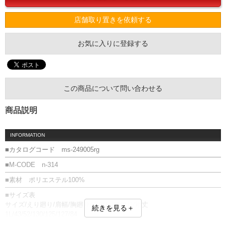
店舗取り置きを依頼する
お気に入りに登録する
この商品について問い合わせる
商品説明
INFORMATION
■カタログコード ms-249005rg
■M-CODE n-314
■素材 ポリエステル100%
■サイズ表
サイズ/えり廻り/肩幅/胸廻り/胴廻り/腰廻り/裄丈
続きを見る＋
1L/43/52/130/125/127/84
2L/43/53/133/131/133/84