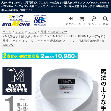
大きいサイズのメンズ専門店ビッグエムワンM2点セット割 大きいサイズ メンズ MAGIC SHIRTS
× TEXIMA ノーアイロン 長袖 ニット ワイシャツ レギュラー 吸水速乾 ストレッチ 日本製生地使
用 ms-249005rg通販サイト
ログイン
カート
マイページ
検索
ホーム
>
メンズ
>
シャツ
>
長袖ビジネスシャツ
>
M2点セット割 大きいサイズ メンズ MAGIC SHIRTS × TEXIMA ノーアイロン
長袖 ニット ワイシャツ レギュラー 吸水速乾 ストレッチ 日本製生地使用 ms-
249005rg