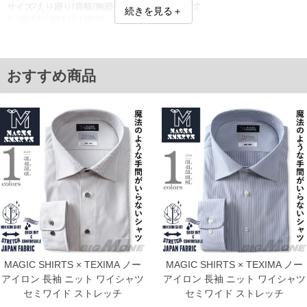
サイズ/えり廻り/肩幅/胸廻り/胴廻り/腰廻り/裄丈
続きを見る＋
3L/45/55/139/137/139/86
4L/47/57/145/143/145/86
5L/49/59/151/149/151/88
6L/51/61/157/155/157/90
7L/53/63/163/161/163/90
おすすめ商品
単位はcm
※【返品交換について】
返品交換希望の方は、商品到着後1週間以内にご連絡ください。
下着(肌着)やワイシャツは商品の性質上、返品交換不可とさせて頂いております。予め
ご了承くださいませ。
※【ボトムの裾上げをご希望の場合】
裾上げ料金は500円+税となります。
備考欄に股下●cmとご記入下さい。（裾上げ無料対象商品は1本につき税込6,000円以
上の品が対象。1本5,999円以下の商品は有料（500円+税）となります。）
出荷まで約1週間～20日間程お時間を頂く場合がございます。
尚、裾上げした商品は返品・交換不可となりますので、予めご了承下さい。
一部、お直しに対応出来ない商品がございます。(例：裾にファスナーや調節ひもが付
いている、極端なデザインが施されている等)
※商品によって若干のサイズの誤差がございます。また、お客様がご使用の環境（コ
ンピュータ画面）によって、商品の色味が若干異なる場合がございます。予めご了承
MAGIC SHIRTS × TEXIMA ノー
MAGIC SHIRTS × TEXIMA ノー
ください。
アイロン 長袖 ニット ワイシャツ
アイロン 長袖 ニット ワイシャツ
※当店での掲載商品は、実店鋪と在庫を共用しておりますので店頭での売り違い、店
セミワイド ストレッチ
セミワイド ストレッチ
舗からのお取り寄せ等により、お客様にご迷惑をお掛けしてしまう場合がございま
す。そのようなことがない様最大限に努めておりますが、もしあった場合速やかにご