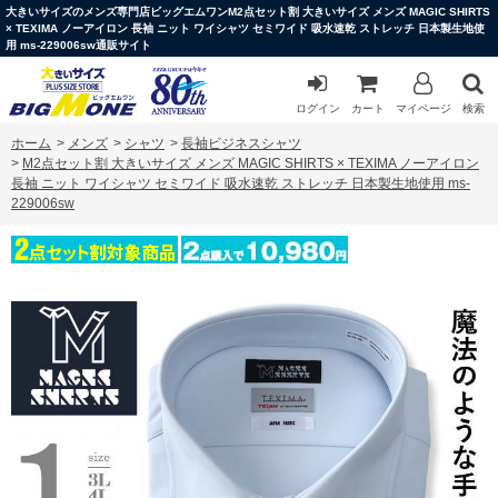
大きいサイズのメンズ専門店ビッグエムワンM2点セット割 大きいサイズ メンズ MAGIC SHIRTS
× TEXIMA ノーアイロン 長袖 ニット ワイシャツ セミワイド 吸水速乾 ストレッチ 日本製生地使
用 ms-229006sw通販サイト
ログイン
カート
マイページ
検索
ホーム
>
メンズ
>
シャツ
>
長袖ビジネスシャツ
>
M2点セット割 大きいサイズ メンズ MAGIC SHIRTS × TEXIMA ノーアイロン
長袖 ニット ワイシャツ セミワイド 吸水速乾 ストレッチ 日本製生地使用 ms-
229006sw