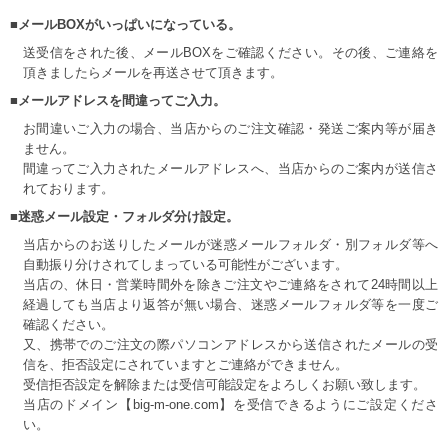
■メールBOXがいっぱいになっている。
送受信をされた後、メールBOXをご確認ください。その後、ご連絡を
頂きましたらメールを再送させて頂きます。
■メールアドレスを間違ってご入力。
お間違いご入力の場合、当店からのご注文確認・発送ご案内等が届き
ません。
間違ってご入力されたメールアドレスへ、当店からのご案内が送信さ
れております。
■迷惑メール設定・フォルダ分け設定。
当店からのお送りしたメールが迷惑メールフォルダ・別フォルダ等へ
自動振り分けされてしまっている可能性がございます。
当店の、休日・営業時間外を除きご注文やご連絡をされて24時間以上
経過しても当店より返答が無い場合、迷惑メールフォルダ等を一度ご
確認ください。
又、携帯でのご注文の際パソコンアドレスから送信されたメールの受
信を、拒否設定にされていますとご連絡ができません。
受信拒否設定を解除または受信可能設定をよろしくお願い致します。
当店のドメイン【big-m-one.com】を受信できるようにご設定くださ
い。