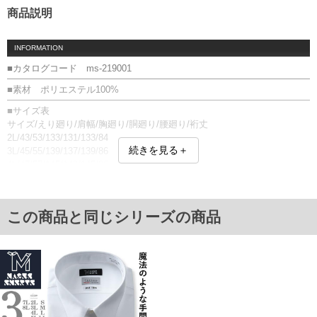
商品説明
INFORMATION
■カタログコード ms-219001
■素材 ポリエステル100%
■サイズ表
サイズ/えり廻り/肩幅/胸廻り/胴廻り/腰廻り/裄丈
2L/43/53/133/131/133/84
続きを見る＋
3L/45/55/139/137/139/86
4L/47/57/145/143/145/86
5L/49/59/151/149/151/88
6L/51/61/157/155/157/90
7L/53/63/163/161/163/90
この商品と同じシリーズの商品
8L/55/65/169/167/169/90
[レギュラーサイズ]
サイズ/首廻り/肩幅/胸廻り/胴廻り/裄丈
S/37/44/104/94/82
M/39/46/112/102/82
L/41/48/118/110/84
LL/43/50/124/116/84
単位はcm