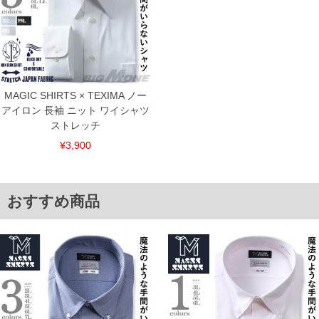
※【返品交換について】
返品交換希望の方は、商品到着後1週間以内にご連絡ください。
下着(肌着)やワイシャツは商品の性質上、返品交換不可とさせて頂いております。予め
ご了承くださいませ。
※【ボトムの裾上げをご希望の場合】
裾上げ料金は500円+税となります。
備考欄に股下●cmとご記入下さい。（裾上げ無料対象商品は1本につき税込6,000円以
MAGIC SHIRTS × TEXIMA ノー
上の品が対象。1本5,999円以下の商品は有料（500円+税）となります。）
アイロン 長袖 ニット ワイシャツ
出荷まで約1週間～20日間程お時間を頂く場合がございます。
ストレッチ
尚、裾上げした商品は返品・交換不可となりますので、予めご了承下さい。
一部、お直しに対応出来ない商品がございます。(例：裾にファスナーや調節ひもが付
¥3,900
いている、極端なデザインが施されている等)
※商品によって若干のサイズの誤差がございます。また、お客様がご使用の環境（コ
ンピュータ画面）によって、商品の色味が若干異なる場合がございます。予めご了承
ください。
おすすめ商品
※当店での掲載商品は、実店鋪と在庫を共用しておりますので店頭での売り違い、店
舗からのお取り寄せ等により、お客様にご迷惑をお掛けしてしまう場合がございま
す。そのようなことがない様最大限に努めておりますが、もしあった場合速やかにご
連絡させて頂きますので予めご了承ください。
ITEM INTRODUCTION