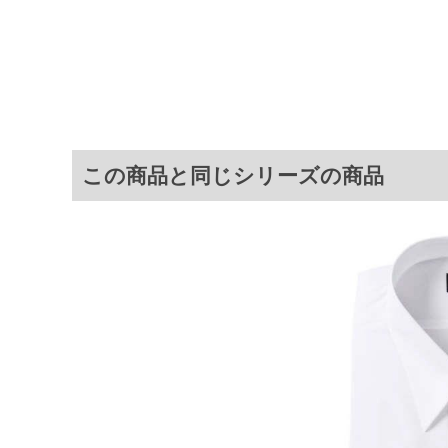
サイ
サイズ
バスト
3L
139
4L
145
5L
151
この商品と同じシリーズの商品
6L
159
7L
167
8L
175
9L
183
10L
191
※商品によって若干のサイズの誤差が
ータ画面）によって、商品の色味が若
※上記サイズが実際の商品に付いてい
扱い前に商品付属タグの記載もご確認