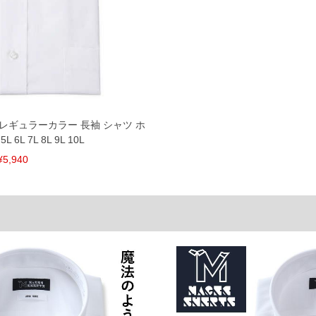
を共用しておりますので店頭での売り違い、店舗から
惑をお掛けしてしまう場合がございます。そのような
が、もしあった場合速やかにご連絡させて頂きますの
裾上げ無料対象商品は1本につき税込6,000円以上の品
料（500円+税）となります。）
ON レギュラーカラー 長袖 シャツ ホ
頂く場合がございます。
L 6L 7L 8L 9L 10L
となりますので、予めご了承下さい。
ざいます。(例：裾にファスナーや調節ひもが付いて
¥5,940
等)
間以内にご連絡ください。
質上、返品交換不可とさせて頂いております。予めご了