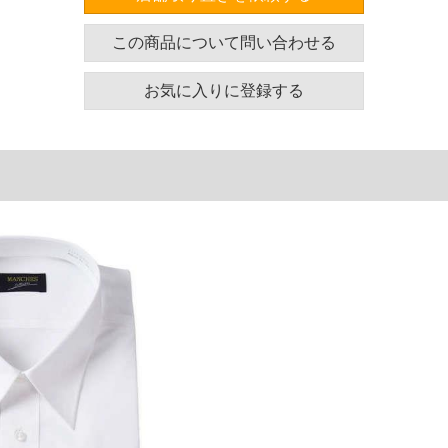
ズ表
この商品について問い合わせる
着丈
裄丈
首囲
お気に入りに登録する
85
90
46
89
91
48
89
92
50
90
93
52
91
94
54
93
95
56
93
96
58
93
97
60
単位はcm
ございます。また、お客様がご使用の環境（コンピュ
干異なる場合がございます。予めご了承ください。
るタグのサイズ表記と異なる場合があります。お取り
下さい。