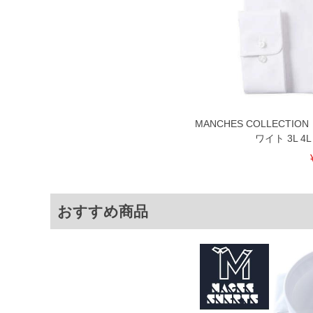
※当店での掲載商品は、実店鋪と在庫
のお取り寄せ等により、お客様にご迷
ことがない様最大限に努めております
で予めご了承ください。
※【ボトムの裾上げをご希望の場合】
裾上げ料金は500円+税となります。
ご注意
備考欄に股下●cmとご記入下さい。（
が対象。1本5,999円以下の商品は有
MANCHES COLLECTI
出荷まで約1週間～20日間程お時間を
ワイト 3L 4L 5
尚、裾上げした商品は返品・交換不可
一部、お直しに対応出来ない商品がご
いる、極端なデザインが施されている
※【返品交換について】
おすすめ商品
返品交換希望の方は、商品到着後1週
下着(肌着)やワイシャツは商品の性
承くださいませ。
DETAIL