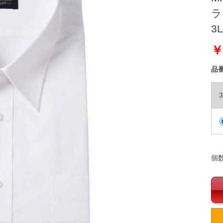
ラ
3L
￥
品
3
個