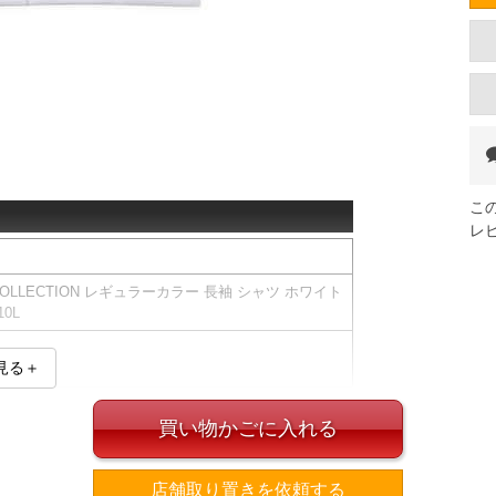
こ
レ
COLLECTION レギュラーカラー 長袖 シャツ ホワイト
10L
見る＋
買い物かごに入れる
、画像と若干異なる場合がございます。
下消臭テープ付
店舗取り置きを依頼する