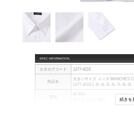
SPEC INFORMATION
カタログコード
1277-4215
大きいサイズ メンズ MANCHES 
商品名
1277-4215-1 3L 4L 5L 6L 7L 8L 9L 
綿 50%
素材
続きを
ポリエステル 50%
【商品について】
こちらは予約商品になります。
商品説明
実際に入荷する商品の色や仕様が
シャツです。
形態安定加工／抗菌防臭加工／脇