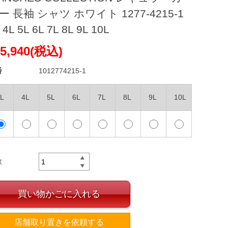
ー 長袖 シャツ ホワイト 1277-4215-1
 4L 5L 6L 7L 8L 9L 10L
5,940(税込)
番
1012774215-1
L
4L
5L
6L
7L
8L
9L
10L
数
買い物かごに入れる
店舗取り置きを依頼する