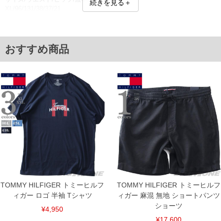
続きを見る＋
XL/96/131/38/37/21
2XL/103/138/40/39/22
単位はcm
※【返品交換について】
おすすめ商品
返品交換希望の方は、商品到着後1週間以内にご連絡ください。
下着(肌着)やワイシャツは商品の性質上、返品交換不可とさせて頂いております。予め
ご了承くださいませ。
※【ボトムの裾上げをご希望の場合】
裾上げ料金は500円+税となります。
備考欄に股下●cmとご記入下さい。（裾上げ無料対象商品は1本につき税込6,000円以
上の品が対象。1本5,999円以下の商品は有料（500円+税）となります。）
出荷まで約1週間～20日間程お時間を頂く場合がございます。
尚、裾上げした商品は返品・交換不可となりますので、予めご了承下さい。
一部、お直しに対応出来ない商品がございます。(例：裾にファスナーや調節ひもが付
いている、極端なデザインが施されている等)
※商品によって若干のサイズの誤差がございます。また、お客様がご使用の環境（コ
ンピュータ画面）によって、商品の色味が若干異なる場合がございます。予めご了承
ください。
※当店での掲載商品は、実店鋪と在庫を共用しておりますので店頭での売り違い、店
舗からのお取り寄せ等により、お客様にご迷惑をお掛けしてしまう場合がございま
TOMMY HILFIGER トミーヒルフ
TOMMY HILFIGER トミーヒルフ
す。そのようなことがない様最大限に努めておりますが、もしあった場合速やかにご
連絡させて頂きますので予めご了承ください。
ィガー ロゴ 半袖 Tシャツ
ィガー 麻混 無地 ショートパンツ
ショーツ
¥4,950
ITEM INTRODUCTION
¥17,600