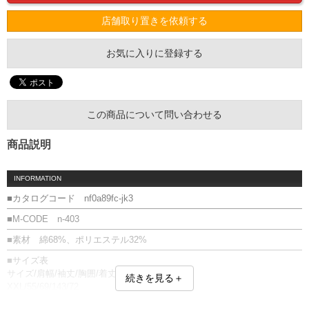
店舗取り置きを依頼する
お気に入りに登録する
この商品について問い合わせる
商品説明
INFORMATION
■カタログコード nf0a89fc-jk3
■M-CODE n-403
■素材 綿68%、ポリエステル32%
■サイズ表
サイズ/肩幅/袖丈/胸囲/着丈
続きを見る＋
XXL/55/69/143/72
単位はcm