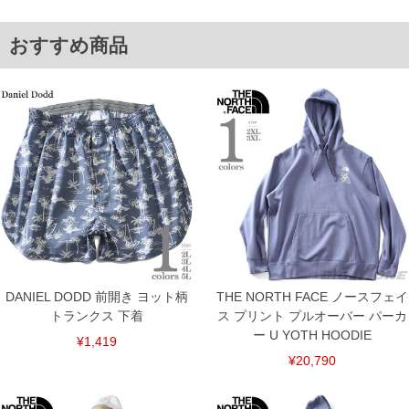
※【返品交換について】
返品交換希望の方は、商品到着後1週間以内にご連絡ください。
おすすめ商品
下着(肌着)やワイシャツは商品の性質上、返品交換不可とさせて頂いております。予め
ご了承くださいませ。
※【ボトムの裾上げをご希望の場合】
裾上げ料金は500円+税となります。
備考欄に股下●cmとご記入下さい。（裾上げ無料対象商品は1本につき税込6,000円以
上の品が対象。1本5,999円以下の商品は有料（500円+税）となります。）
出荷まで約1週間～20日間程お時間を頂く場合がございます。
尚、裾上げした商品は返品・交換不可となりますので、予めご了承下さい。
一部、お直しに対応出来ない商品がございます。(例：裾にファスナーや調節ひもが付
いている、極端なデザインが施されている等)
※商品によって若干のサイズの誤差がございます。また、お客様がご使用の環境（コ
ンピュータ画面）によって、商品の色味が若干異なる場合がございます。予めご了承
ください。
※当店での掲載商品は、実店鋪と在庫を共用しておりますので店頭での売り違い、店
舗からのお取り寄せ等により、お客様にご迷惑をお掛けしてしまう場合がございま
す。そのようなことがない様最大限に努めておりますが、もしあった場合速やかにご
DANIEL DODD 前開き ヨット柄
THE NORTH FACE ノースフェイ
連絡させて頂きますので予めご了承ください。
トランクス 下着
ス プリント プルオーバー パーカ
ー U YOTH HOODIE
ITEM INTRODUCTION
¥1,419
¥20,790