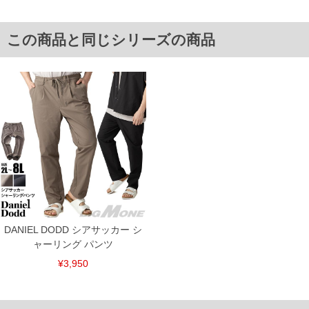
4L/114～124/135/42.5/76/31.5
5L/124～134/145/45.5/78/32.5
6L/134～144/155/48.5/78/33.5
この商品と同じシリーズの商品
8L/154～164/175/54.5/80/35.5
単位はcm
※【返品交換について】
返品交換希望の方は、商品到着後1週間以内にご連絡ください。
下着(肌着)やワイシャツは商品の性質上、返品交換不可とさせて頂いております。予め
ご了承くださいませ。
※【ボトムの裾上げをご希望の場合】
裾上げ料金は500円+税となります。
備考欄に股下●cmとご記入下さい。（裾上げ無料対象商品は1本につき税込6,000円以
上の品が対象。1本5,999円以下の商品は有料（500円+税）となります。）
出荷まで約1週間～20日間程お時間を頂く場合がございます。
尚、裾上げした商品は返品・交換不可となりますので、予めご了承下さい。
一部、お直しに対応出来ない商品がございます。(例：裾にファスナーや調節ひもが付
いている、極端なデザインが施されている等)
DANIEL DODD シアサッカー シ
※商品によって若干のサイズの誤差がございます。また、お客様がご使用の環境（コ
ンピュータ画面）によって、商品の色味が若干異なる場合がございます。予めご了承
ャーリング パンツ
ください。
※当店での掲載商品は、実店鋪と在庫を共用しておりますので店頭での売り違い、店
¥3,950
舗からのお取り寄せ等により、お客様にご迷惑をお掛けしてしまう場合がございま
す。そのようなことがない様最大限に努めておりますが、もしあった場合速やかにご
連絡させて頂きますので予めご了承ください。