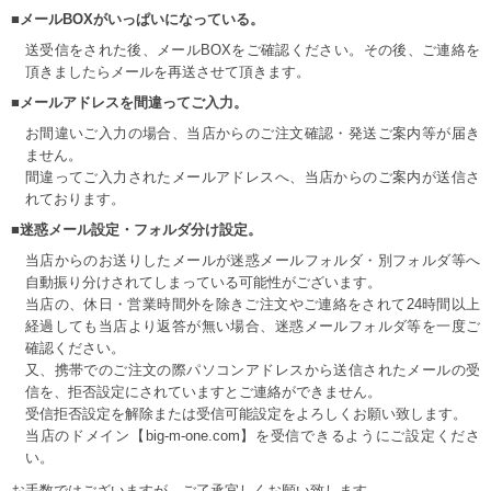
■メールBOXがいっぱいになっている。
送受信をされた後、メールBOXをご確認ください。その後、ご連絡を
頂きましたらメールを再送させて頂きます。
■メールアドレスを間違ってご入力。
お間違いご入力の場合、当店からのご注文確認・発送ご案内等が届き
ません。
間違ってご入力されたメールアドレスへ、当店からのご案内が送信さ
れております。
■迷惑メール設定・フォルダ分け設定。
当店からのお送りしたメールが迷惑メールフォルダ・別フォルダ等へ
自動振り分けされてしまっている可能性がございます。
当店の、休日・営業時間外を除きご注文やご連絡をされて24時間以上
経過しても当店より返答が無い場合、迷惑メールフォルダ等を一度ご
確認ください。
又、携帯でのご注文の際パソコンアドレスから送信されたメールの受
信を、拒否設定にされていますとご連絡ができません。
受信拒否設定を解除または受信可能設定をよろしくお願い致します。
当店のドメイン【big-m-one.com】を受信できるようにご設定くださ
い。
お手数ではございますが、ご了承宜しくお願い致します。