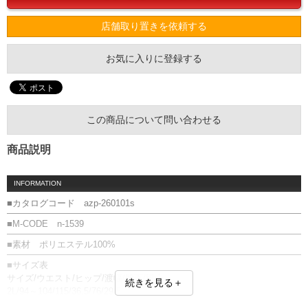
店舗取り置きを依頼する
お気に入りに登録する
この商品について問い合わせる
商品説明
INFORMATION
■カタログコード azp-260101s
■M-CODE n-1539
■素材 ポリエステル100%
■サイズ表
サイズ/ウエスト/ヒップ/渡幅/股下/股上
続きを見る＋
2L/94～104/115/36.5/76/29.5
3L/104～114/125/39.5/76/30.5