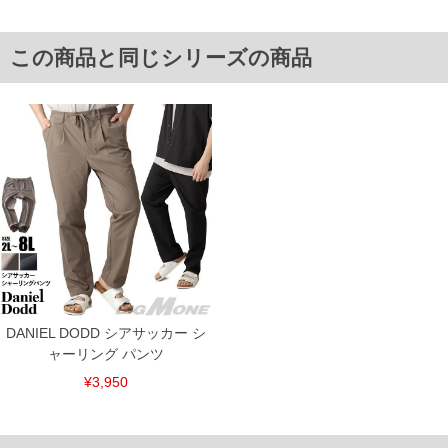
4L/114～124/135/42.5/76/31.5
5L/124～134/145/45.5/78/32.5
6L/134～144/155/48.5/78/33.5
この商品と同じシリーズの商品
8L/154～164/175/54.5/80/35.5
単位はcm
※【返品交換について】
返品交換希望の方は、商品到着後1週間以内にご連絡ください。
下着(肌着)やワイシャツは商品の性質上、返品交換不可とさせて頂いております。予め
ご了承くださいませ。
※【ボトムの裾上げをご希望の場合】
裾上げ料金は500円+税となります。
備考欄に股下●cmとご記入下さい。（裾上げ無料対象商品は1本につき税込6,000円以
上の品が対象。1本5,999円以下の商品は有料（500円+税）となります。）
出荷まで約1週間～20日間程お時間を頂く場合がございます。
尚、裾上げした商品は返品・交換不可となりますので、予めご了承下さい。
一部、お直しに対応出来ない商品がございます。(例：裾にファスナーや調節ひもが付
いている、極端なデザインが施されている等)
DANIEL DODD シアサッカー シ
※商品によって若干のサイズの誤差がございます。また、お客様がご使用の環境（コ
ンピュータ画面）によって、商品の色味が若干異なる場合がございます。予めご了承
ャーリング パンツ
ください。
※当店での掲載商品は、実店鋪と在庫を共用しておりますので店頭での売り違い、店
¥3,950
舗からのお取り寄せ等により、お客様にご迷惑をお掛けしてしまう場合がございま
す。そのようなことがない様最大限に努めておりますが、もしあった場合速やかにご
連絡させて頂きますので予めご了承ください。