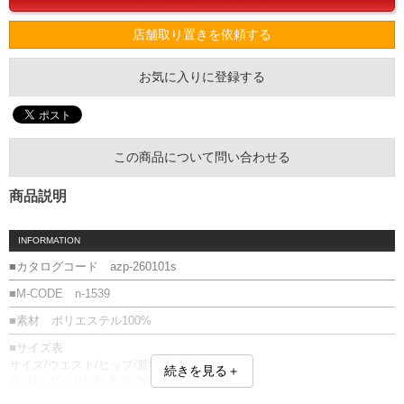
店舗取り置きを依頼する
お気に入りに登録する
この商品について問い合わせる
商品説明
INFORMATION
■カタログコード azp-260101s
■M-CODE n-1539
■素材 ポリエステル100%
■サイズ表
サイズ/ウエスト/ヒップ/渡幅/股下/股上
続きを見る＋
2L/94～104/115/36.5/76/29.5
3L/104～114/125/39.5/76/30.5