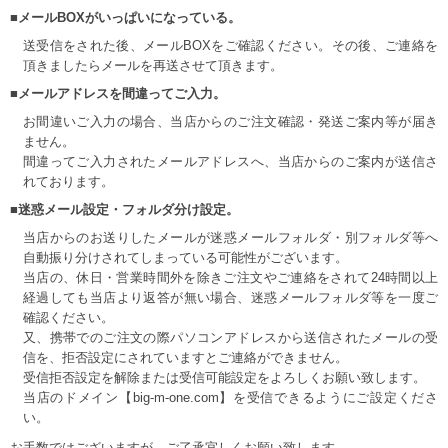
■メールBOXがいっぱいになっている。
送受信をされた後、メールBOXをご確認ください。その後、ご連絡を
頂きましたらメールを再送させて頂きます。
■メールアドレスを間違ってご入力。
お間違いご入力の場合、当店からのご注文確認・発送ご案内等が届き
ません。
間違ってご入力されたメールアドレスへ、当店からのご案内が送信さ
れております。
■迷惑メール設定・フォルダ分け設定。
当店からのお送りしたメールが迷惑メールフォルダ・別フォルダ等へ
自動振り分けされてしまっている可能性がございます。
当店の、休日・営業時間外を除きご注文やご連絡をされて24時間以上
経過しても当店より返答が無い場合、迷惑メールフォルダ等を一度ご
確認ください。
又、携帯でのご注文の際パソコンアドレスから送信されたメールの受
信を、拒否設定にされていますとご連絡ができません。
受信拒否設定を解除または受信可能設定をよろしくお願い致します。
当店のドメイン【big-m-one.com】を受信できるようにご設定くださ
い。
お手数ではございますが、ご了承宜しくお願い致します。