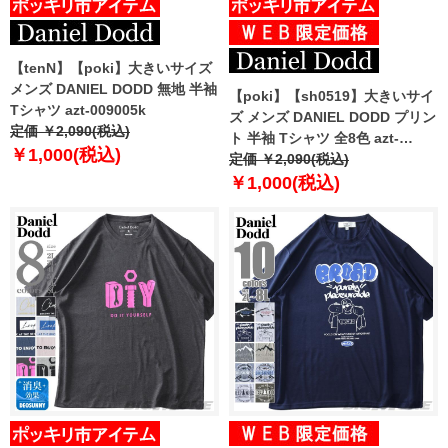
【tenN】【poki】大きいサイズ
メンズ DANIEL DODD 無地 半袖
【poki】【sh0519】大きいサイ
Tシャツ azt-009005k
ズ メンズ DANIEL DODD プリン
定価 ￥2,090(税込)
ト 半袖 Tシャツ 全8色 azt-
￥1,000(税込)
2202pt4
定価 ￥2,090(税込)
￥1,000(税込)