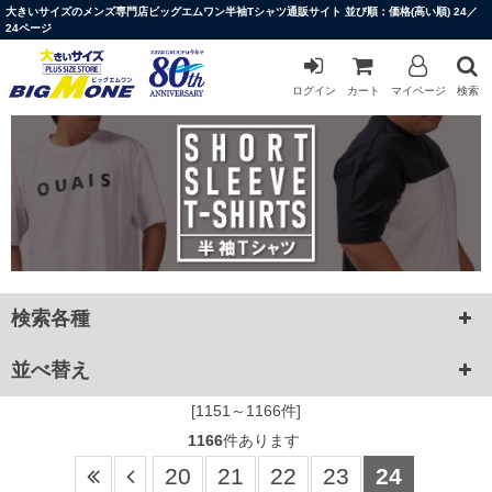
大きいサイズのメンズ専門店ビッグエムワン半袖Tシャツ通販サイト 並び順：価格(高い順) 24／
24ページ
ログイン
カート
マイページ
検索
検索各種
並べ替え
[1151～1166件]
1166
件あります
20
21
22
23
24