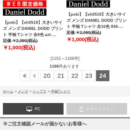
【poki】【sh0519】大きいサイ
ズ メンズ DANIEL DODD プリン
【poki】【sh0519】大きいサイ
ト 半袖 Tシャツ 全10色 936-
ズ メンズ DANIEL DODD プリン
t2202pt4
定価 ￥2,090(税込)
ト 半袖 Tシャツ 全8色 azt-
￥1,000(税込)
2202pt5
定価 ￥2,090(税込)
￥1,000(税込)
[1151～1166件]
1166
件あります
20
21
22
23
24
ホーム
>
メンズ
>
トップス
>
半袖Tシャツ
PC
スマートフォン
※ご注文確認メールが届かないお客様へ