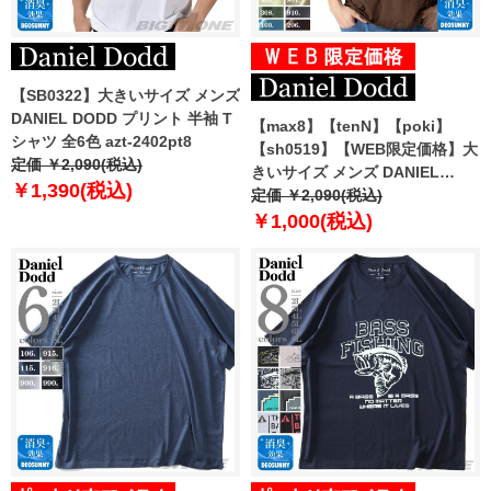
【SB0322】大きいサイズ メンズ
DANIEL DODD プリント 半袖 T
【max8】【tenN】【poki】
シャツ 全6色 azt-2402pt8
【sh0519】【WEB限定価格】大
定価 ￥2,090(税込)
きいサイズ メンズ DANIEL
￥1,390(税込)
DODD 半袖 Tシャツ 無地 半袖T
定価 ￥2,090(税込)
シャツ 10L対応 azt-009005 緊急
￥1,000(税込)
セール 【t2502】