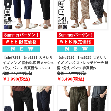
【shd729】【ns623】大きいサ
【shd729】【ns623】大きいサ
イズ メンズ 接触冷感 裏メッシュ
イズ メンズ ストレッチピーチ 総
7分丈 パンツ 春夏新作 302231az
柄 7分丈 パンツ 春夏新作
【fre】
定価 ￥5,489(税込)
302249az 【fre】
定価 ￥4,389(税込)
￥3,990(税込)
￥3,490(税込)