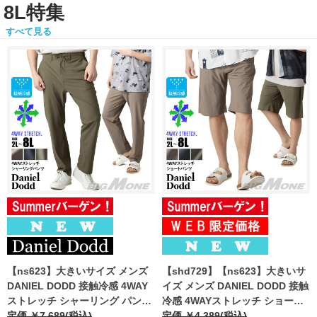
8L特集
すべて見る
【ns623】大きいサイズ メンズ
【shd729】【ns623】大きいサ
DANIEL DODD 接触冷感 4WAY
イズ メンズ DANIEL DODD 接触
ストレッチ シャーリング パンツ
冷感 4WAYストレッチ ショーツ
春夏新作 azp260201201t
定価 ￥7,689(税込)
ショートパンツ ハーフパンツ 春
定価 ￥4,389(税込)