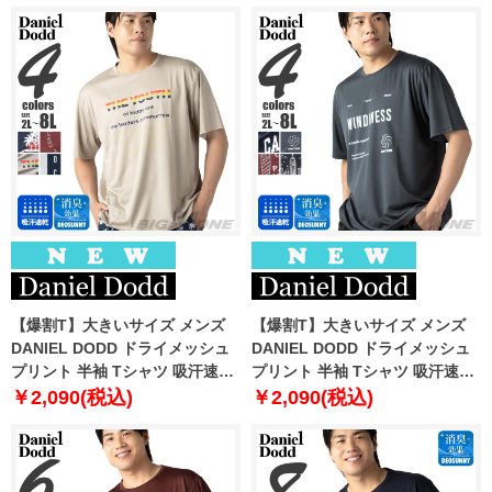
【爆割T】大きいサイズ メンズ
【爆割T】大きいサイズ メンズ
DANIEL DODD ドライメッシュ
DANIEL DODD ドライメッシュ
プリント 半袖 Tシャツ 吸汗速乾
プリント 半袖 Tシャツ 吸汗速乾
春夏新作 tjt-2602dry3 【fre】
春夏新作 tjt-2602dry4 【fre】
￥2,090(税込)
￥2,090(税込)