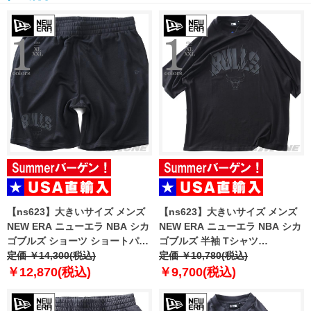
【ns623】大きいサイズ メンズ
【ns623】大きいサイズ メンズ
NEW ERA ニューエラ NBA シカ
NEW ERA ニューエラ NBA シカ
ゴブルズ ショーツ ショートパン
ゴブルズ 半袖 Tシャツ
ツ ハーフパンツ NBA CHICAGO
定価 ￥14,300(税込)
CHICAGO BULLS NBA BLACK
定価 ￥10,780(税込)
BULLS BLACK SHORTS USA直
OVERSIZED T-SHIRT USA直輸
￥12,870(税込)
￥9,700(税込)
輸入 60771533
入 60771523