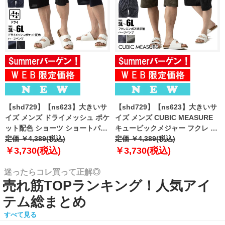
【shd729】【ns623】大きいサ
【shd729】【ns623】大きいサ
イズ メンズ ドライメッシュ ポケ
イズ メンズ CUBIC MEASURE
ット配色 ショーツ ショートパン
キュービックメジャー フクレ エ
ツ ハーフパンツ 春夏新作
定価 ￥4,389(税込)
ンボス 迷彩柄 ショーツ ショート
定価 ￥4,389(税込)
302252az 【fre】
パンツ ハーフパンツ 春夏新作
￥3,730(税込)
￥3,730(税込)
6753-384z 【fre】
迷ったらコレ買って正解◎
売れ筋TOPランキング！人気アイ
テム総まとめ
すべて見る