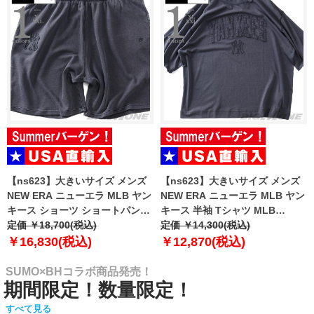
【ns623】大きいサイズ メンズ
【ns623】大きいサイズ メンズ
NEW ERA ニューエラ MLB ヤン
NEW ERA ニューエラ MLB ヤン
キース ショーツ ショートパンツ
キース 半袖 Tシャツ MLB
ハーフパンツ MLB WASHED
定価 ￥18,700(税込)
WASHED NEW YORK YANKEES
定価 ￥14,300(税込)
NEW YORK YANKEES T-SHIRT
T-SHIRT USA直輸入 60771645
￥16,830(税込)
￥12,870(税込)
USA直輸入 60771649
SUMO×BHコラボ商品発売！
期間限定！数量限定！
すべて見る