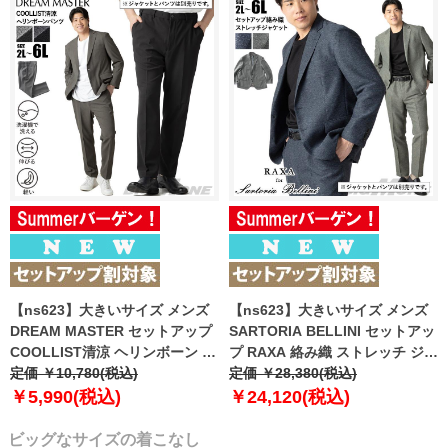
【ns623】大きいサイズ メンズ
【ns623】大きいサイズ メンズ
DREAM MASTER セットアップ
SARTORIA BELLINI セットアッ
COOLLIST清涼 ヘリンボーン ス
プ RAXA 絡み織 ストレッチ ジャ
トレッチ パンツ 軽量 ウォッシャ
定価 ￥10,780(税込)
ケット 春夏新作 tzjk-33b
定価 ￥28,380(税込)
ブル スマリラ 春夏新作
【fre】
￥5,990(税込)
￥24,120(税込)
azs26181-sp 【fre】
ビッグなサイズの着こなし