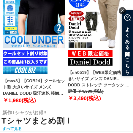
【sh0519】【WEB限定価格】大
きいサイズ メンズ DANIEL
【max8】【COB24】クールセッ
DODD ストレッチ ツータック チ
ト割 大きいサイズ メンズ
ノ パンツ チノパン テーパード
定価 ￥4,389(税込)
DANIEL DODD 吸汗速乾 接触涼
azp-210102
￥3,490(税込)
感 Vネック 半袖 クールアンダー
￥1,980(税込)
インナー 肌着 下着 1枚入り azu-
2101
新作Tシャツがお得!!
Tシャツまとめ割！
すべて見る