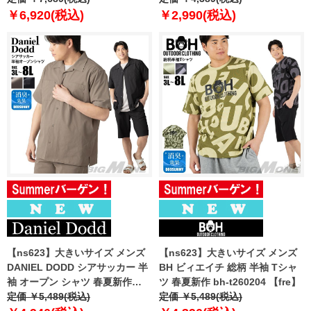
【fre】
夏新作 azsp-260204 【fre】
￥6,920(税込)
￥2,990(税込)
【ns623】大きいサイズ メンズ
【ns623】大きいサイズ メンズ
DANIEL DODD シアサッカー 半
BH ビィエイチ 総柄 半袖 Tシャ
袖 オープン シャツ 春夏新作
ツ 春夏新作 bh-t260204 【fre】
azsh-260213 【fre】
定価 ￥5,489(税込)
定価 ￥5,489(税込)