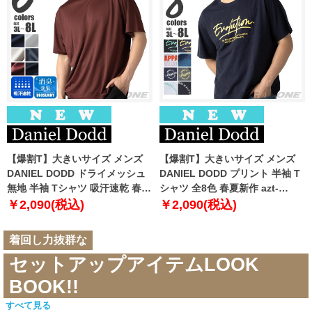
【爆割T】大きいサイズ メンズ
【爆割T】大きいサイズ メンズ
DANIEL DODD ドライメッシュ
DANIEL DODD プリント 半袖 T
無地 半袖 Tシャツ 吸汗速乾 春夏
シャツ 全8色 春夏新作 azt-
新作 tjt-2602dry5 【fre】
2602pt5 【fre】
￥2,090(税込)
￥2,090(税込)
着回し力抜群な
セットアップアイテムLOOK
BOOK!!
すべて見る