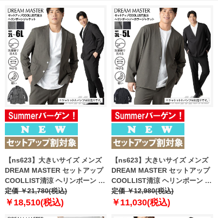
【ns623】大きいサイズ メンズ
【ns623】大きいサイズ メンズ
DREAM MASTER セットアップ
DREAM MASTER セットアップ
COOLLIST清涼 ヘリンボーン ス
COOLLIST清涼 ヘリンボーン ス
トレッチ ジャケット 軽量 ウォッ
定価 ￥21,780(税込)
トレッチ ノーカラー ジャケット
定価 ￥12,980(税込)
シャブル スマリラ 春夏新作
軽量 ウォッシャブル スマリラ 春
￥18,510(税込)
￥11,030(税込)
azs26181-sj 【fre】
夏新作 azs26181-sjn 【fre】