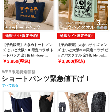
【予約販売】大きめトート メン
【予約販売】大きいサイズ メン
ズ まいど大阪×BH限定コラボ ト
ズ まいど大阪×BH限定コラボ ビ
ートバッグ 全3色 bh-bag-
ッグバスタオル 全3色 bh-bath-
sumo999【10月下旬発送予定】
sumo999【10月下旬発送予定】
￥3,850(税込)
￥3,300(税込)
WEB限定特別価格
ショートパンツ緊急値下げ！
すべて見る