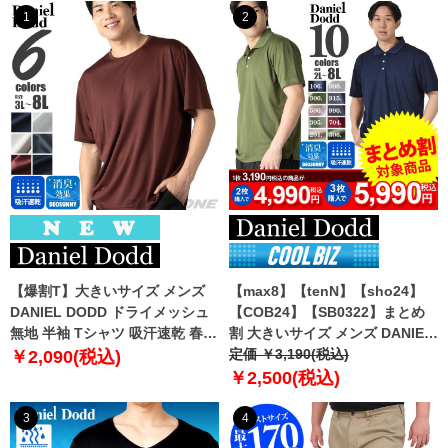
1
2
【爆割T】大きいサイズ メンズ
【max8】【tenN】【sho24】
DANIEL DODD ドライメッシュ
【COB24】【SB0322】まとめ
無地 半袖 Tシャツ 吸汗速乾 春夏
割 大きいサイズ メンズ DANIEL
新作 tjt-2602dry5 【fre】
DODD 吸汗速乾 半袖 無地 スポ
定価 ￥3,190(税込)
￥2,090(税込)
ーツ ポロシャツ azpr-009008h
￥2,500(税込)
【fre】
3
4