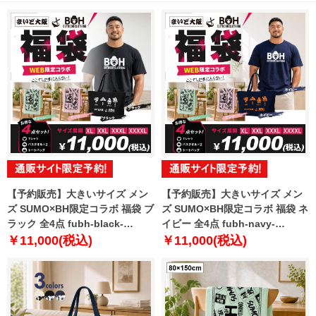
【予約販売】大きいサイズ メン
【予約販売】大きいサイズ メン
ズ SUMO×BH限定コラボ 福袋 ブ
ズ SUMO×BH限定コラボ 福袋 ネ
ラック 全4点 fubh-black-
イビー 全4点 fubh-navy-
sumo999-b【10月下旬発送予
sumo999-b【10月下旬発送予
￥11,000(税込)
￥11,000(税込)
定】
定】