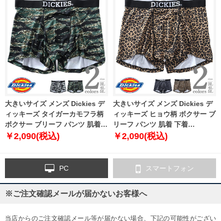
大きいサイズ メンズ Dickies デ
大きいサイズ メンズ Dickies デ
ィッキーズ タイガーカモフラ柄
ィッキーズ ヒョウ柄 ボクサー ブ
ボクサー ブリーフ パンツ 肌着
リーフ パンツ 肌着 下着
下着 80533100
80533200
￥2,090(税込)
￥2,090(税込)
PC
スマートフォン
※ご注文確認メールが届かないお客様へ
当店からのご注文確認メール等が届かない場合、下記の可能性がござい