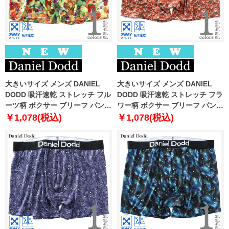
大きいサイズ メンズ DANIEL
大きいサイズ メンズ DANIEL
DODD 吸汗速乾 ストレッチ フル
DODD 吸汗速乾 ストレッチ フラ
ーツ柄 ボクサー ブリーフ パンツ
ワー柄 ボクサー ブリーフ パンツ
肌着 下着 春夏新作 azup-
肌着 下着 春夏新作 azup-
￥1,078(税込)
￥1,078(税込)
269005
269006