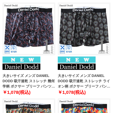
大きいサイズ メンズ DANIEL
大きいサイズ メンズ DANIEL
DODD 吸汗速乾 ストレッチ 幾何
DODD 吸汗速乾 ストレッチ ライ
学柄 ボクサー ブリーフ パンツ
オン柄 ボクサー ブリーフ パンツ
肌着 下着 春夏新作 azup-
肌着 下着 春夏新作 azup-
￥1,078(税込)
￥1,078(税込)
269001
269002