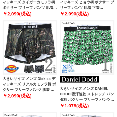
ィッキーズ タイガーカモフラ柄
ィッキーズ ヒョウ柄 ボクサー ブ
ボクサー ブリーフ パンツ 肌着
リーフ パンツ 肌着 下着
下着 80533100
80533200
￥2,090(税込)
￥2,090(税込)
大きいサイズ メンズ Dickies デ
ィッキーズ リアルカモフラ柄 ボ
大きいサイズ メンズ DANIEL
クサー ブリーフ パンツ 肌着 下
DODD 吸汗速乾 ストレッチ パン
着 81436700
￥2,090(税込)
ダ柄 ボクサー ブリーフ パンツ
肌着 下着 azup-259004
￥1,078(税込)