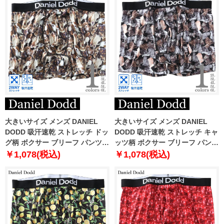
大きいサイズ メンズ DANIEL
大きいサイズ メンズ DANIEL
DODD 吸汗速乾 ストレッチ ドッ
DODD 吸汗速乾 ストレッチ キャ
グ柄 ボクサー ブリーフ パンツ
ッツ柄 ボクサー ブリーフ パンツ
肌着 下着 azup-259005
肌着 下着 azup-259006
￥1,078(税込)
￥1,078(税込)