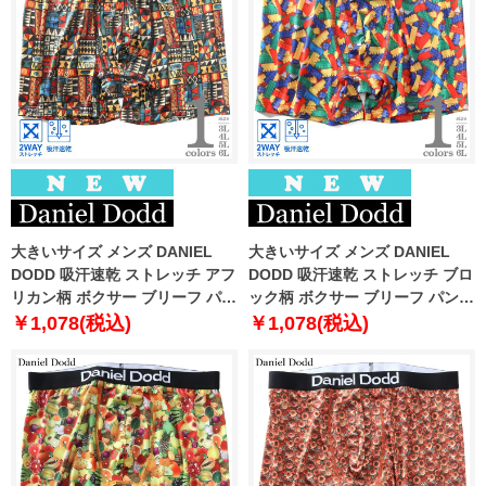
大きいサイズ メンズ DANIEL
大きいサイズ メンズ DANIEL
DODD 吸汗速乾 ストレッチ アフ
DODD 吸汗速乾 ストレッチ ブロ
リカン柄 ボクサー ブリーフ パン
ック柄 ボクサー ブリーフ パンツ
ツ 肌着 下着 春夏新作 azup-
肌着 下着 春夏新作 azup-
￥1,078(税込)
￥1,078(税込)
269003
269004