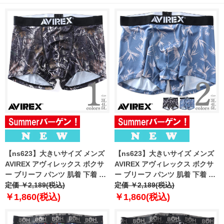
【ns623】大きいサイズ メンズ
【ns623】大きいサイズ メンズ
AVIREX アヴィレックス ボクサ
AVIREX アヴィレックス ボクサ
ー ブリーフ パンツ 肌着 下着 春
ー ブリーフ パンツ 肌着 下着 春
夏新作 81622100
定価 ￥2,189(税込)
夏新作 81622500
定価 ￥2,189(税込)
￥1,860(税込)
￥1,860(税込)