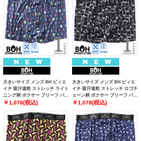
大きいサイズ メンズ BH ビィエ
大きいサイズ メンズ BH ビィエ
イチ 吸汗速乾 ストレッチ ライト
イチ 吸汗速乾 ストレッチ ロゴチ
ニング柄 ボクサー ブリーフ パン
ェーン柄 ボクサー ブリーフ パン
ツ 肌着 下着 春夏新作 bhup-
ツ 肌着 下着 春夏新作 bhup-
￥1,078(税込)
￥1,078(税込)
269001
269002