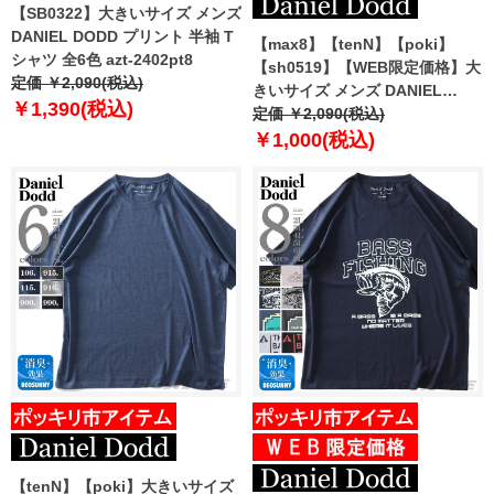
【SB0322】大きいサイズ メンズ
DANIEL DODD プリント 半袖 T
【max8】【tenN】【poki】
シャツ 全6色 azt-2402pt8
【sh0519】【WEB限定価格】大
定価 ￥2,090(税込)
きいサイズ メンズ DANIEL
￥1,390(税込)
DODD 半袖 Tシャツ 無地 半袖T
定価 ￥2,090(税込)
シャツ 10L対応 azt-009005 緊急
￥1,000(税込)
セール 【t2502】
【tenN】【poki】大きいサイズ