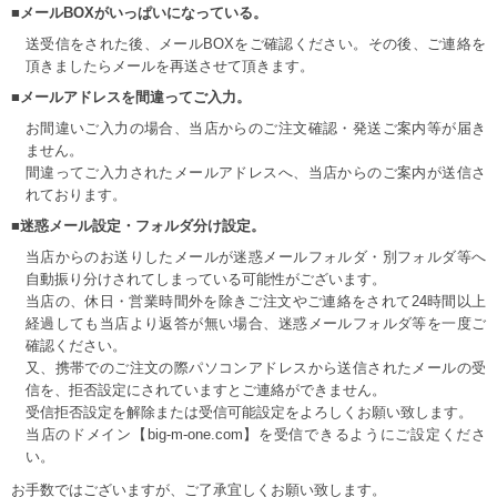
■メールBOXがいっぱいになっている。
送受信をされた後、メールBOXをご確認ください。その後、ご連絡を
頂きましたらメールを再送させて頂きます。
■メールアドレスを間違ってご入力。
お間違いご入力の場合、当店からのご注文確認・発送ご案内等が届き
ません。
間違ってご入力されたメールアドレスへ、当店からのご案内が送信さ
れております。
■迷惑メール設定・フォルダ分け設定。
当店からのお送りしたメールが迷惑メールフォルダ・別フォルダ等へ
自動振り分けされてしまっている可能性がございます。
当店の、休日・営業時間外を除きご注文やご連絡をされて24時間以上
経過しても当店より返答が無い場合、迷惑メールフォルダ等を一度ご
確認ください。
又、携帯でのご注文の際パソコンアドレスから送信されたメールの受
信を、拒否設定にされていますとご連絡ができません。
受信拒否設定を解除または受信可能設定をよろしくお願い致します。
当店のドメイン【big-m-one.com】を受信できるようにご設定くださ
い。
お手数ではございますが、ご了承宜しくお願い致します。