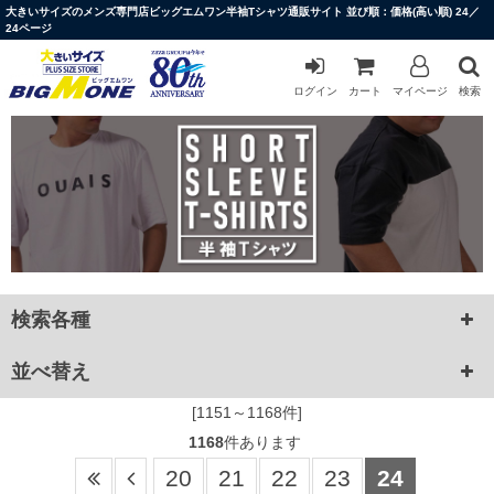
大きいサイズのメンズ専門店ビッグエムワン半袖Tシャツ通販サイト 並び順：価格(高い順) 24／
24ページ
ログイン
カート
マイページ
検索
検索各種
並べ替え
[1151～1168件]
1168
件あります
20
21
22
23
24