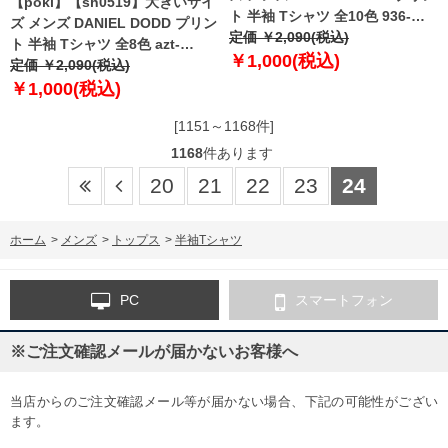
【poki】【sh0519】大きいサイ
ト 半袖 Tシャツ 全10色 936-
ズ メンズ DANIEL DODD プリン
t2202pt4
定価 ￥2,090(税込)
ト 半袖 Tシャツ 全8色 azt-
￥1,000(税込)
2202pt5
定価 ￥2,090(税込)
￥1,000(税込)
[1151～1168件]
1168
件あります
20
21
22
23
24
ホーム
>
メンズ
>
トップス
>
半袖Tシャツ
PC
スマートフォン
※ご注文確認メールが届かないお客様へ
当店からのご注文確認メール等が届かない場合、下記の可能性がござい
ます。