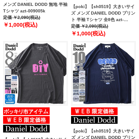
メンズ DANIEL DODD 無地 半袖
【poki】【sh0519】大きいサイ
Tシャツ azt-009005k
ズ メンズ DANIEL DODD プリン
定価 ￥2,090(税込)
ト 半袖 Tシャツ 全8色 azt-
￥1,000(税込)
2202pt4
定価 ￥2,090(税込)
￥1,000(税込)
【poki】【sh0519】大きいサイ
ズ メンズ DANIEL DODD プリン