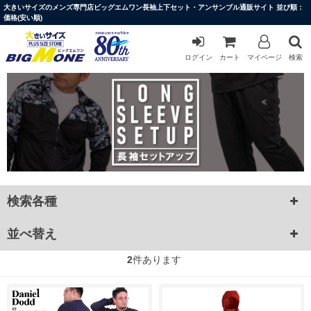
大きいサイズのメンズ専門店ビッグエムワン長袖上下セット・アンサンブル通販サイト 並び順：
価格(安い順)
ログイン
カート
マイページ
検索
検索各種
並べ替え
2
件あります