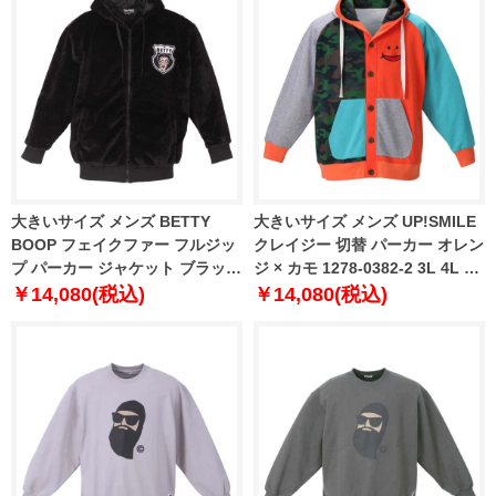
大きいサイズ メンズ BETTY
大きいサイズ メンズ UP!SMILE
BOOP フェイクファー フルジッ
クレイジー 切替 パーカー オレン
プ パーカー ジャケット ブラック
ジ × カモ 1278-0382-2 3L 4L 5L
1278-2398-2 3L 4L 5L 6L
6L
￥14,080(税込)
￥14,080(税込)