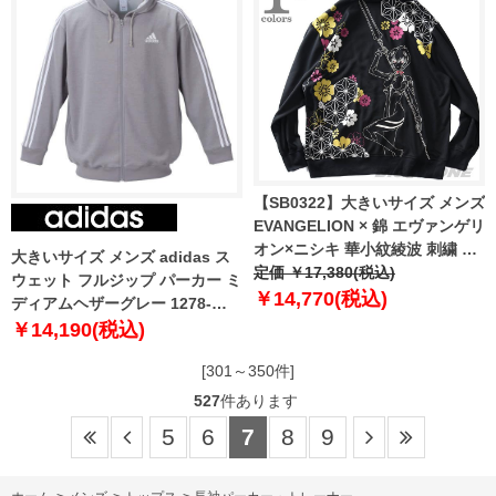
【SB0322】大きいサイズ メンズ
EVANGELION × 錦 エヴァンゲリ
オン×ニシキ 華小紋綾波 刺繍 フ
大きいサイズ メンズ adidas ス
ルジップ パーカー 544200k
定価 ￥17,380(税込)
ウェット フルジップ パーカー ミ
￥14,770(税込)
ディアムヘザーグレー 1278-
3301-4 3XO 4XO 5XO 6XO 7XO
￥14,190(税込)
8XO
[301～350件]
527
件あります
5
6
7
8
9