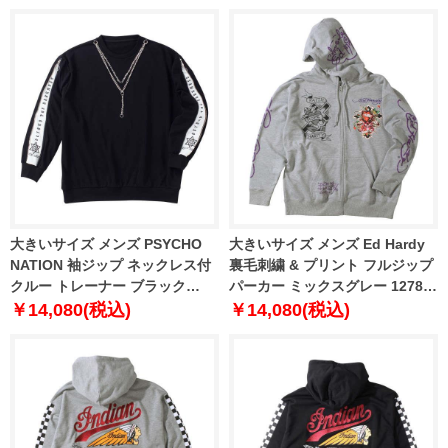
大きいサイズ メンズ PSYCHO
大きいサイズ メンズ Ed Hardy
NATION 袖ジップ ネックレス付
裏毛刺繍 & プリント フルジップ
クルー トレーナー ブラック
パーカー ミックスグレー 1278-
1278-4305-2 3L 4L 5L 6L
3336-1 3L 4L 5L 6L
￥14,080(税込)
￥14,080(税込)