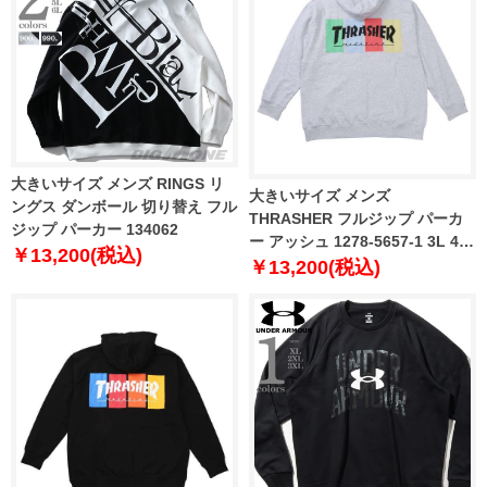
大きいサイズ メンズ RINGS リ
大きいサイズ メンズ
ングス ダンボール 切り替え フル
THRASHER フルジップ パーカ
ジップ パーカー 134062
ー アッシュ 1278-5657-1 3L 4L
￥13,200(税込)
5L 6L 8L
￥13,200(税込)