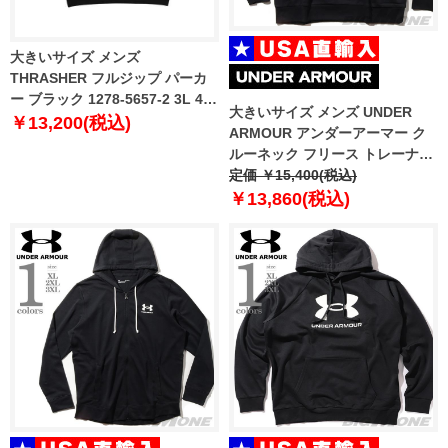
大きいサイズ メンズ
THRASHER フルジップ パーカ
ー ブラック 1278-5657-2 3L 4L
大きいサイズ メンズ UNDER
5L 6L 8L
￥13,200(税込)
ARMOUR アンダーアーマー ク
ルーネック フリース トレーナー
RIVAL FLEECE WORDMARK
定価 ￥15,400(税込)
DYE CREW USA直輸入
￥13,860(税込)
1373703-001