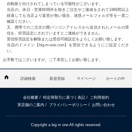
自動振り分けされてしまっている可能性がございます。
当店の、休日・営業時間外を除きご注文やご連絡をされて24時間以上
経過しても当店より返答が無い場合、迷惑メールフォルダ等を一度ご
確認ください。
又、携帯でのご注文の際パソコンアドレスから送信されたメールの受
信を、拒否設定にされていますとご連絡ができません。
受信拒否設定を解除または受信可能設定をよろしくお願い致します。
当店のドメイン【big-m-one.com】を受信できるようにご設定くださ
い。
お手数ではございますが、ご了承宜しくお願い致します。
詳細検索
新規登録
マイページ
カートの中
会社概要
/
特定商取引に基づく表記
/
ご利用規約
実店舗のご案内
/
プライバシーポリシー
/
お問い合わせ
Copyright a big m one All rights reserved.