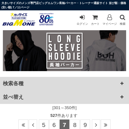
大きいサイズのメンズ専門店ビッグエムワン長袖パーカー・トレーナー通販サイト 並び順：価格
(安い順) 7／11ページ
ログイン
カート
マイページ
検索
検索各種
並べ替え
[301～350件]
527
件あります
5
6
7
8
9