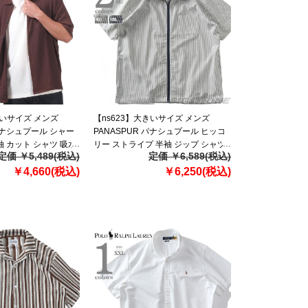
きいサイズ メンズ
【ns623】大きいサイズ メンズ
 パナシュプール シャー
PANASPUR パナシュプール ヒッコ
袖 カット シャツ 吸水
リー ストライプ 半袖 ジップ シャツ
定価 ￥5,489(税込)
定価 ￥6,589(税込)
チ 5402-609z
春夏新作 6403-721z
￥4,660(税込)
￥6,250(税込)