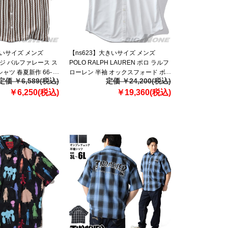
きいサイズ メンズ
【ns623】大きいサイズ メンズ
レッジ バルファレース ス
POLO RALPH LAUREN ポロ ラルフ
ャツ 春夏新作 66-
ローレン 半袖 オックスフォード ボ
定価 ￥6,589(税込)
定価 ￥24,200(税込)
タンダウン シャツ USA直輸入
￥6,250(税込)
710787736-003
￥19,360(税込)