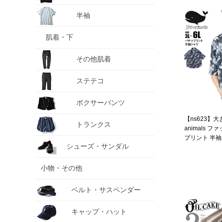
半袖
肌着・下
その他肌着
ステテコ
ボクサーパンツ
【ns623】大
トランクス
animals 
プリント 半袖 
シューズ・サンダル
fa2602 【fre
小物・その他
ベルト・サスペンダー
キャップ・ハット