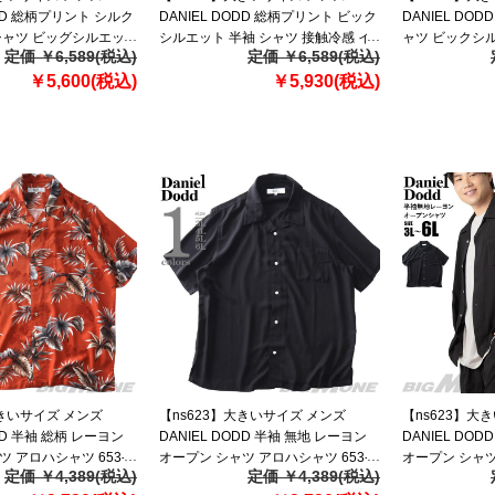
ODD 総柄プリント シルク
DANIEL DODD 総柄プリント ビック
DANIEL DO
シャツ ビッグシルエッ
シルエット 半袖 シャツ 接触冷感 イ
ャツ ビックシ
定価 ￥6,589(税込)
定価 ￥6,589(税込)
6-sh250221
ージーケア 春夏新作 916-sh260216
916-sh260217
￥5,600(税込)
【fre】
￥5,930(税込)
大きいサイズ メンズ
【ns623】大きいサイズ メンズ
【ns623】大
ODD 半袖 総柄 レーヨン
DANIEL DODD 半袖 無地 レーヨン
DANIEL DO
 アロハシャツ 653-
オープン シャツ アロハシャツ 653-
オープン シャツ
定価 ￥4,389(税込)
定価 ￥4,389(税込)
sh2502m
新作 653-sh26