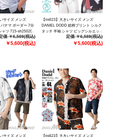
きいサイズ メンズ
【ns623】大きいサイズ メンズ
DD パナマ ボーダー 7分
DANIEL DODD 総柄プリント シルク
ツ 715-sh250208
タッチ 半袖 シャツ ビッグシルエッ
定価 ￥6,589(税込)
定価 ￥6,589(税込)
ト 接触冷感 916-sh250220
￥5,600(税込)
【t2501】
￥5,600(税込)
きいサイズ メンズ
【ns623】大きいサイズ メンズ