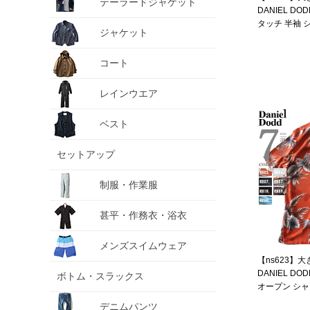
テーラードジャケット
DANIEL D
タッチ 半袖 
ジャケット
ト 接触冷感 91
【t2501】
コート
レインウエア
ベスト
セットアップ
制服・作業服
甚平・作務衣・浴衣
メンズスイムウェア
【ns623】
DANIEL D
ボトム・スラックス
オープン シャツ
sh2502pt
デニムパンツ