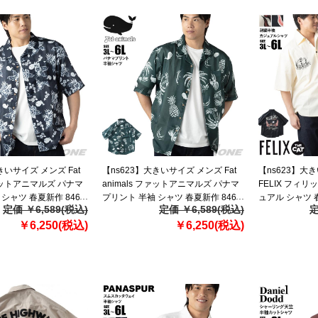
きいサイズ メンズ Fat
【ns623】大きいサイズ メンズ Fat
【ns623】大
ファットアニマルズ パナマ
animals ファットアニマルズ パナマ
FELIX フィリ
シャツ 春夏新作 846-
プリント 半袖 シャツ 春夏新作 846-
ュアル シャツ 春
定価 ￥6,589(税込)
定価 ￥6,589(税込)
定
】
fa2603 【fre】
【fre】
￥6,250(税込)
￥6,250(税込)