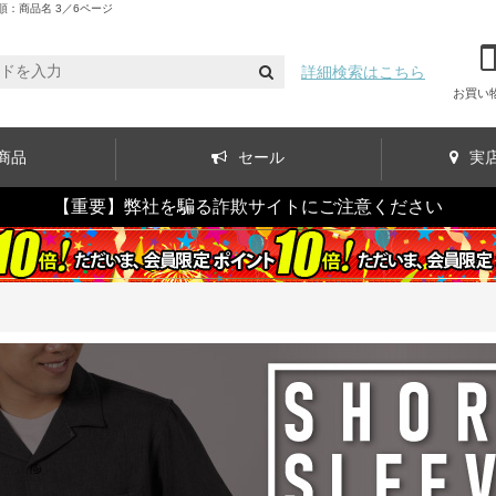
：商品名 3／6ページ
詳細検索はこちら
お買い
商品
セール
実
【重要】弊社を騙る詐欺サイトにご注意ください