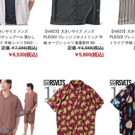
大きいサイズ メンズ
【ns623】大きいサイズ メンズ
【ns623】大
R パナシュプール 透かし
PLEGGI プレッジ ジオメトリック 半
PLEGGI プ
 半袖 シャツ 5402-
袖 オープン シャツ 春夏新作 66-
トライプ 半袖 シ
定価 ￥7,689(税込)
定価 ￥6,589(税込)
1】
47476-2
47452-2
￥6,530(税込)
￥5,600(税込)