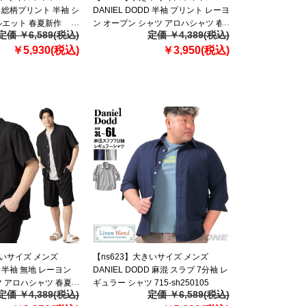
DD 総柄プリント 半袖 シ
DANIEL DODD 半袖 プリント レーヨ
ルエット 春夏新作
ン オープン シャツ アロハシャツ 春
定価 ￥6,589(税込)
定価 ￥4,389(税込)
 【fre】
夏新作 653-sh2602pt 【fre】
￥5,930(税込)
￥3,950(税込)
きいサイズ メンズ
【ns623】大きいサイズ メンズ
DD 半袖 無地 レーヨン
DANIEL DODD 麻混 スラブ 7分袖 レ
 アロハシャツ 春夏
ギュラー シャツ 715-sh250105
定価 ￥4,389(税込)
定価 ￥6,589(税込)
02m 【fre】