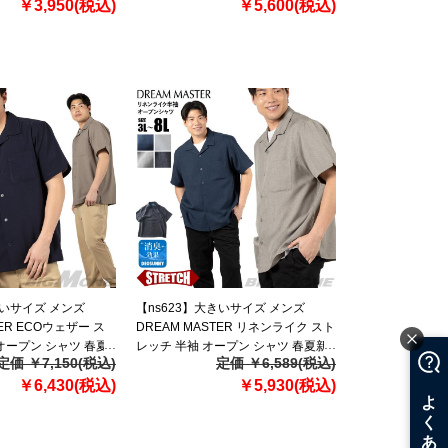
￥3,950(税込)
￥5,600(税込)
きいサイズ メンズ
【ns623】大きいサイズ メンズ
TER ECOウェザー ス
DREAM MASTER リネンライク スト
オープン シャツ 春夏
レッチ 半袖 オープン シャツ 春夏新
定価 ￥7,150(税込)
定価 ￥6,589(税込)
203 【fre】
作 dm-sh260204 【fre】
￥6,430(税込)
￥5,930(税込)