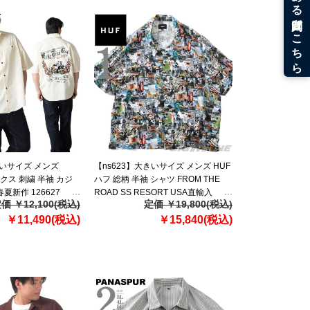
きいサイズ メンズ
【ns623】大きいサイズ メンズ HUF
ックス 刺繍 半袖 カジ
ハフ 総柄 半袖 シャツ FROM THE
夏新作 126627
ROAD SS RESORT USA直輸入
価 ￥12,100(税込)
定価 ￥19,800(税込)
bu00262
￥11,490(税込)
￥15,840(税込)