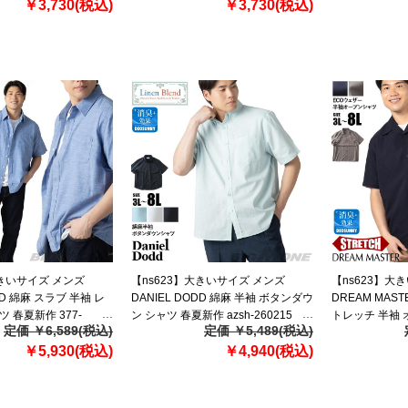
￥3,730(税込)
￥3,730(税込)
大きいサイズ メンズ
【ns623】大きいサイズ メンズ
【ns623】大
DD 綿麻 スラブ 半袖 レ
DANIEL DODD 綿麻 半袖 ボタンダウ
DREAM MAS
 春夏新作 377-
ン シャツ 春夏新作 azsh-260215
トレッチ 半袖 
定価 ￥6,589(税込)
定価 ￥5,489(税込)
re】
【fre】
新作 dm-sh260
￥5,930(税込)
￥4,940(税込)