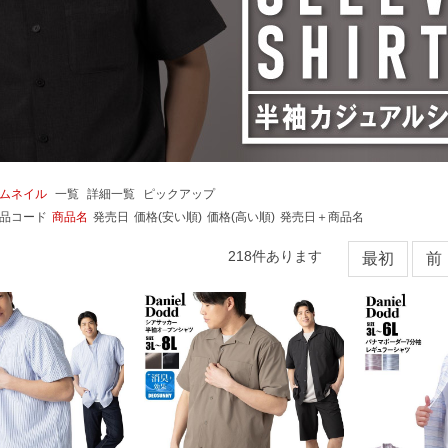
ムネイル
一覧
詳細一覧
ピックアップ
品コード
商品名
発売日
価格(安い順)
価格(高い順)
発売日＋商品名
218
件あります
最初
前