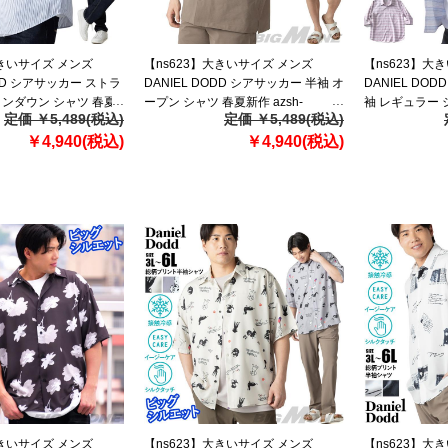
大きいサイズ メンズ
【ns623】大きいサイズ メンズ
【ns623】大
ODD シアサッカー ストラ
DANIEL DODD シアサッカー 半袖 オ
DANIEL DO
タンダウン シャツ 春夏
ープン シャツ 春夏新作 azsh-
袖 レギュラー シャ
定価 ￥5,489(税込)
定価 ￥5,489(税込)
60210 【fre】
260213 【fre】
￥4,940(税込)
￥4,940(税込)
大きいサイズ メンズ
【ns623】大きいサイズ メンズ
【ns623】大