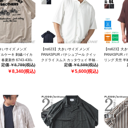
大きいサイズ メンズ
【ns623】大きいサイズ メンズ
【ns623】大
オイルケーキ 刺繍バイカ
PANASPUR パナシュプール クイッ
PANASPUR
春夏新作 6743-430z
クドライ スムス カッタウェイ 半袖
リング 天竺 半
定価 ￥8,789(税込)
定価 ￥6,589(税込)
シャツ 春夏新作 6403-732z 【fre】
速乾 軽量 ストレッ
￥8,340(税込)
￥5,600(税込)
【t2501】