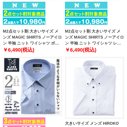
M2点セット割 大きいサイズ メ
M2点セット割 大きいサイズ メ
ンズ MAGIC SHIRTS ノーアイロ
ンズ MAGIC SHIRTS ノーアイロ
ン 半袖 ニット ワイシャツ ボタ
ン 半袖 ニット ワイシャツ レギ
ンダウン 吸水速乾 ストレッチ 日
ュラー 吸水速乾 ストレッチ 日本
￥6,490(税込)
￥6,490(税込)
本製生地使用 春夏新作 exma11-
製生地使用 春夏新作 exma02-
28bd
01rg
大きいサイズ メンズ HIROKO