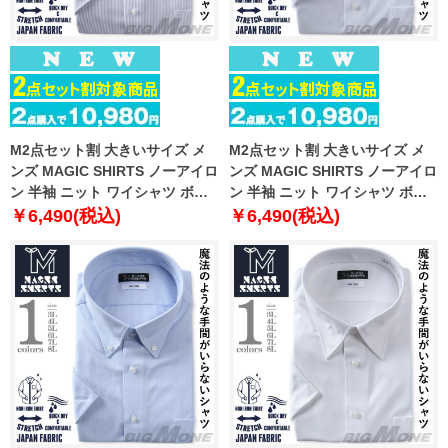
M2点セット割 大きいサイズ メ
M2点セット割 大きいサイズ メ
ンズ MAGIC SHIRTS ノーアイロ
ンズ MAGIC SHIRTS ノーアイロ
ン 半袖 ニット ワイシャツ ボタ
ン 半袖 ニット ワイシャツ ボタ
ンダウン 吸水速乾 ストレッチ 日
ンダウン 吸水速乾 ストレッチ 日
￥6,490(税込)
￥6,490(税込)
本製生地使用 春夏新作 exma11-
本製生地使用 春夏新作 exma11-
26bd
27bd