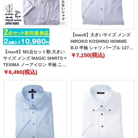
【max8】大きいサイズ メンズ
HIROKO KOSHINO HOMME
B.D 半袖 シャツ パープル 1277-
【max8】M2点セット割 大きい
5222-1 4L 5L 6L 7L 8L 9L 10L
￥7,150(税込)
サイズ メンズ MAGIC SHIRTS ×
TEXIMA ノーアイロン 半袖 ニッ
ト ワイシャツ ボタンダウン 吸水
￥6,490(税込)
速乾 ストレッチ 日本製生地使用
ms-240209bd