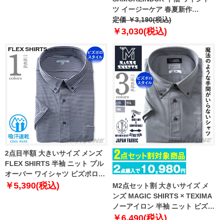
8L 9L 10L
ツ イージーケア 春夏新作
sksd26ss
定価 ￥3,190(税込)
￥3,030(税込)
2点目半額 大きいサイズ メンズ
FLEX SHIRTS 半袖 ニット プル
オーバー ワイシャツ ビズポロス
タイル ボタンダウン 吸汗速乾 ビ
￥5,390(税込)
M2点セット割 大きいサイズ メ
ジカジ dxfs80-02
ンズ MAGIC SHIRTS × TEXIMA
ノーアイロン 半袖 ニット ビズポ
ロシャツ ワイシャツ 吸水速乾 ス
￥6,490(税込)