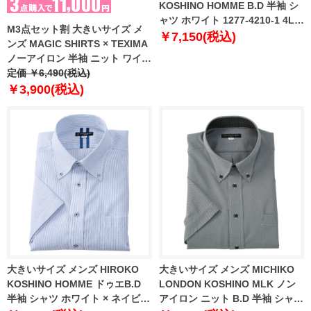
KOSHINO HOMME B.D 半袖 シ
ャツ ホワイト 1277-4210-1 4L
M3点セット割 大きいサイズ メ
5L 6L 7L 8L 9L
￥7,150(税込)
ンズ MAGIC SHIRTS × TEXIMA
ノーアイロン 半袖 ニット ワイシ
ャツ 吸水速乾 ストレッチ 日本製
定価 ￥6,490(税込)
生地使用 ms-210204
￥3,900(税込)
大きいサイズ メンズ HIROKO
大きいサイズ メンズ MICHIKO
KOSHINO HOMME ドゥエB.D
LONDON KOSHINO MLK ノン
半袖 シャツ ホワイト × ネイビー
アイロン ニット B.D 半袖 シャツ