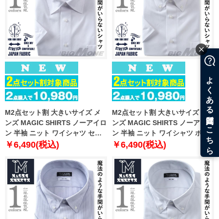
M2点セット割 大きいサイズ メ
M2点セット割 大きいサイズ メ
ンズ MAGIC SHIRTS ノーアイロ
ンズ MAGIC SHIRTS ノーアイロ
ン 半袖 ニット ワイシャツ セミ
ン 半袖 ニット ワイシャツ ボタ
ワイド 吸水速乾 ストレッチ 日本
ンダウン 吸水速乾 ストレッチ 日
￥6,490(税込)
￥6,490(税込)
製生地使用 春夏新作 exma11-
本製生地使用 春夏新作 exma11-
22sw
23bd