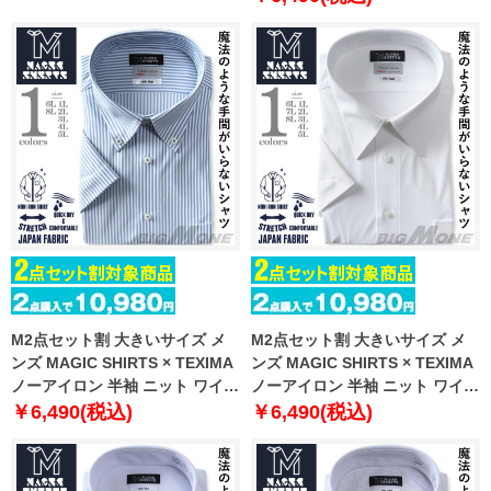
トレッチ 日本製生地使用 ms-
pr240201
M2点セット割 大きいサイズ メ
M2点セット割 大きいサイズ メ
ンズ MAGIC SHIRTS × TEXIMA
ンズ MAGIC SHIRTS × TEXIMA
ノーアイロン 半袖 ニット ワイシ
ノーアイロン 半袖 ニット ワイシ
ャツ ボタンダウン 吸水速乾 スト
ャツ レギュラー 吸水速乾 ストレ
￥6,490(税込)
￥6,490(税込)
レッチ 日本製生地使用 ms-
ッチ 日本製生地使用 ms-
240210bd
240211rg