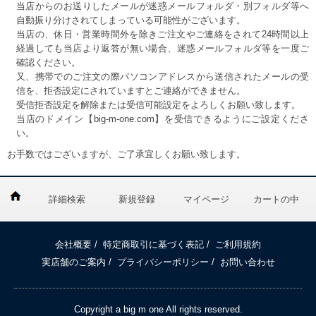
当店からのお送りしたメールが迷惑メールフォルダ・別フォルダ等へ
自動振り分けされてしまっている可能性がございます。
当店の、休日・営業時間外を除きご注文やご連絡をされて24時間以上
経過しても当店より返答が無い場合、迷惑メールフォルダ等を一度ご
確認ください。
又、携帯でのご注文の際パソコンアドレスから送信されたメールの受
信を、拒否設定にされていますとご連絡ができません。
受信拒否設定を解除または受信可能設定をよろしくお願い致します。
当店のドメイン【big-m-one.com】を受信できるようにご設定くださ
い。
お手数ではございますが、ご了承宜しくお願い致します。
詳細検索
新規登録
マイページ
カートの中
会社概要
/
特定商取引に基づく表記
/
ご利用規約
実店舗のご案内
/
プライバシーポリシー
/
お問い合わせ
Copyright a big m one All rights reserved.