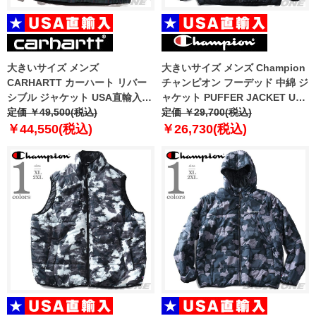
大きいサイズ メンズ
大きいサイズ メンズ Champion
CARHARTT カーハート リバー
チャンピオン フーデッド 中綿 ジ
シブル ジャケット USA直輸入
ャケット PUFFER JACKET USA
i035145
定価 ￥49,500(税込)
直輸入 v74728-003
定価 ￥29,700(税込)
￥44,550(税込)
￥26,730(税込)