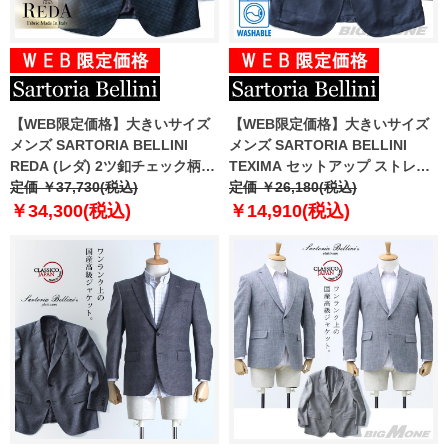
【WEB限定価格】大きいサイズ
【WEB限定価格】大きいサイズ
メンズ SARTORIA BELLINI
メンズ SARTORIA BELLINI
REDA (レダ) 2ツ釦チェック柄ジ
TEXIMA セットアップ ストレッ
ャケット az733201-l
定価 ￥37,730(税込)
チ ジャケット 軽量 ウォッシャブ
定価 ￥26,180(税込)
ル z1149782
￥34,300(税込)
￥14,910(税込)