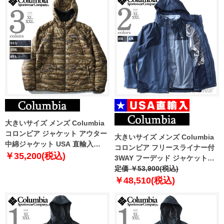
大きいサイズ メンズ Columbia
コロンビア ジャケット アウター
大きいサイズ メンズ Columbia
中綿ジャケット USA 直輸入
コロンビア フリースライナー付
xm0565
￥35,200(税込)
3WAY フーデッド ジャケット
Bugaboo III Fleece
定価 ￥53,900(税込)
Interchange Jacket USA直輸入
￥48,510(税込)
2096901