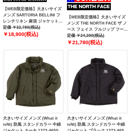
【WEB限定価格】大きいサイズ
メンズ SARTORIA BELLINI フ
【WEB限定価格】大きいサイズ
レンチリネン 麻混 ジャケット
メンズ THE NORTH FACE ザ ノ
z1149772
定価 ￥32,780(税込)
ース フェイス フルジップ フーデ
￥18,900(税込)
ッド ナイロン ジャケット M
定価 ￥24,200(税込)
RESOLVE 2 JACKET USA直輸
￥21,780(税込)
入 nf0a2vd5
大きいサイズ メンズ (What it
大きいサイズ メンズ (What it
isNt) 防風 スタンドカラー 中綿
isNt) 防風 スタンドカラー 中綿
ジャケット カーキ 1273-4650-3
ジャケット ブラック 1273-4650-