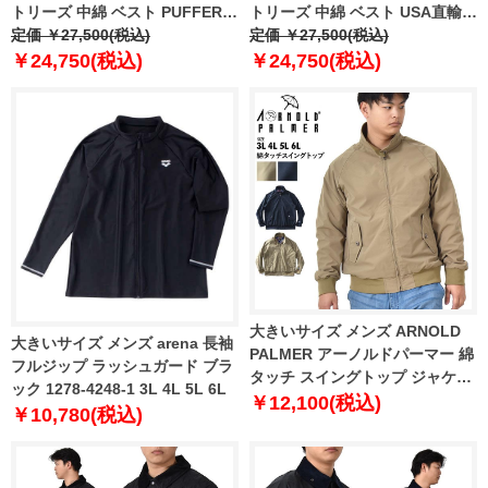
トリーズ 中綿 ベスト PUFFER
トリーズ 中綿 ベスト USA直輸入
VEST USA直輸入 138122
定価 ￥27,500(税込)
118109
定価 ￥27,500(税込)
￥24,750(税込)
￥24,750(税込)
大きいサイズ メンズ ARNOLD
大きいサイズ メンズ arena 長袖
PALMER アーノルドパーマー 綿
フルジップ ラッシュガード ブラ
タッチ スイングトップ ジャケッ
ック 1278-4248-1 3L 4L 5L 6L
ト 4451980
￥12,100(税込)
￥10,780(税込)