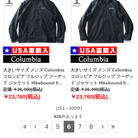
大きいサイズ メンズ Columbia
大きいサイズ メンズ Columbia
コロンビア フルジップ フーデッ
コロンビア フルジップ フーデッ
ド ジャケット Hikebound II
ド ジャケット Hikebound II
Jacket USA直輸入 2089341
定価 ￥26,400(税込)
Jacket USA直輸入 2089344
定価 ￥26,400(税込)
￥23,760(税込)
￥23,760(税込)
[251～300件]
626
件あります
4
5
6
7
8