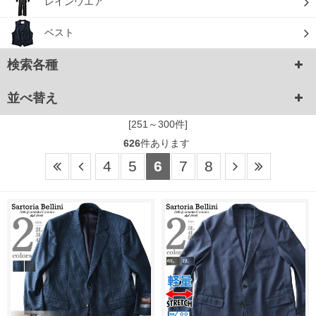
レインウエア
ベスト
検索各種
並べ替え
[251～300件]
626
件あります
4
5
6
7
8