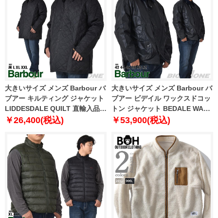
大きいサイズ メンズ Barbour バ
大きいサイズ メンズ Barbour バ
ブアー キルティング ジャケット
ブアー ビデイル ワックスドコッ
LIDDESDALE QUILT 直輸入品
トン ジャケット BEDALE WAX
mqu0001
JACKET 直輸入品 mwx0018
￥26,400(税込)
￥53,900(税込)