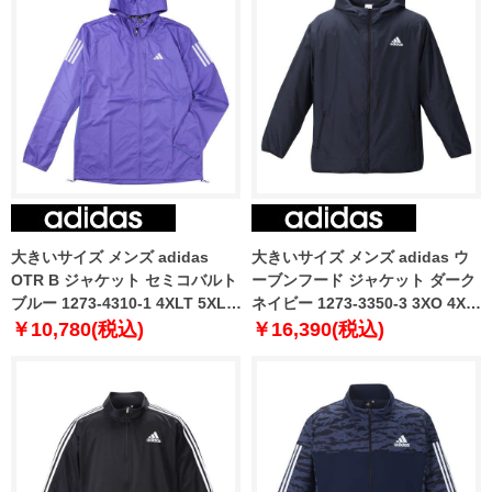
大きいサイズ メンズ adidas
大きいサイズ メンズ adidas ウ
OTR B ジャケット セミコバルト
ーブンフード ジャケット ダーク
ブルー 1273-4310-1 4XLT 5XLT
ネイビー 1273-3350-3 3XO 4XO
6XLT
5XO 6XO 7XO 8XO
￥10,780(税込)
￥16,390(税込)