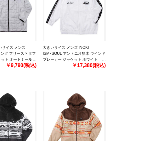
いサイズ メンズ
大きいサイズ メンズ INOKI
ディング フリース × タフ
ISM×SOUL アントニオ猪木 ウインド
ケット オートミール
ブレーカー ジャケット ホワイト
￥9,790(税込)
￥17,380(税込)
 4L 5L 6L 8L
1273-4365-1 3L 4L 5L 6L