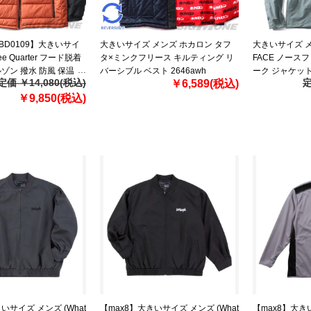
【BD0109】大きいサイ
大きいサイズ メンズ ホカロン タフ
大きいサイズ メン
ee Quarter フード脱着
タ×ミンクフリース キルティング リ
FACE ノース
ルゾン 撥水 防風 保温
バーシブル ベスト 2646awh
ーク ジャケット 
定価 ￥14,080(税込)
定
￥6,589(税込)
3
JACKET USA直
￥9,850(税込)
いサイズ メンズ (What
【max8】大きいサイズ メンズ (What
【max8】大き