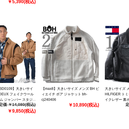
￥5,390(税込)
【BD0109】大きいサイ
【max8】大きいサイズ メンズ BH ビ
大きいサイズ メ
 DEUX フェイクウール
ィエイチ ボア ジャケット bh-
HILFIGER 
ム ジャンパー スタジ
cj240406
イクレザー 裏ボ
定価 ￥14,080(税込)
定
￥10,890(税込)
1z
直輸入 152as8
￥9,850(税込)