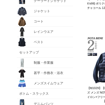
テーラードジャケット
it isNt) 
チャコール 1273
ジャケット
6L 8L
コート
レインウエア
ベスト
セットアップ
制服・作業服
甚平・作務衣・浴衣
メンズスイムウェア
【fd1029】
ズ メンズ NO
ボトム・スラックス
イロン×フリー
ップ パーカー 
デニムパンツ