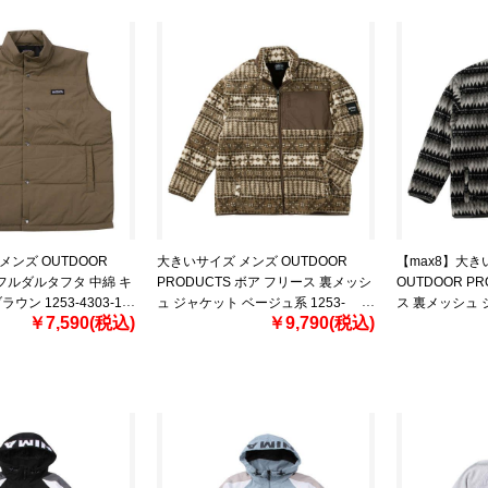
メンズ OUTDOOR
大きいサイズ メンズ OUTDOOR
【max8】大き
 フルダルタフタ 中綿 キ
PRODUCTS ボア フリース 裏メッシ
OUTDOOR P
ウン 1253-4303-1
ュ ジャケット ベージュ系 1253-
ス 裏メッシュ 
￥7,590(税込)
￥9,790(税込)
L 8L
4304-1 3L 4L 5L 6L 7L 8L
系 1253-4304-2