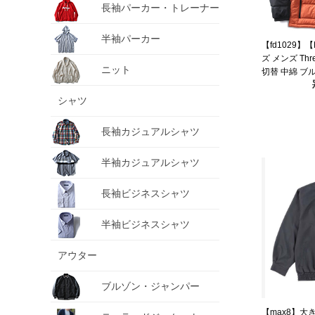
長袖パーカー・トレーナー
半袖パーカー
【fd1029】
ズ メンズ Thr
ニット
切替 中綿 ブ
207-b-24050
シャツ
長袖カジュアルシャツ
半袖カジュアルシャツ
長袖ビジネスシャツ
半袖ビジネスシャツ
アウター
ブルゾン・ジャンパー
【max8】大き