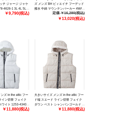
レッチ ジャージ ジャケ
ズ メンズ BH ビィエイチ フーデッド
4626-1 3L 4L 5L
撥水 中綿 マウンテンパーカー 4WAY
定価 ￥16,280(税込)
￥9,790(税込)
ストレッチ bhb-240501
￥13,020(税込)
in the attic フー
大きいサイズ メンズ in the attic フー
ライン切替 フェイク
ド端 スエード ライン切替 フェイク
イト 1253-4340-1
ダウン ベスト シャンパンゴールド
￥11,880(税込)
￥11,880(税込)
1253-4340-3 3L 4L 5L 6L