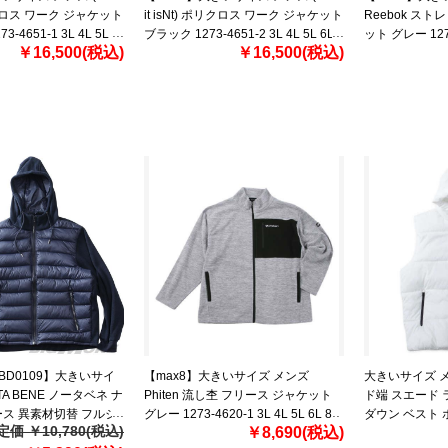
ポリクロス ワーク ジャケット
it isNt) ポリクロス ワーク ジャケット
Reebok スト
-4651-1 3L 4L 5L
ブラック 1273-4651-2 3L 4L 5L 6L
ット グレー 1278-
￥16,500(税込)
￥16,500(税込)
8L
6L 8L
【BD0109】大きいサイ
【max8】大きいサイズ メンズ
大きいサイズ メンズ 
TA BENE ノータベネ ナ
Phiten 流し杢 フリース ジャケット
ド端 スエード 
ス 異素材切替 フルジ
グレー 1273-4620-1 3L 4L 5L 6L 8L
ダウン ベスト ホワ
定価 ￥10,780(税込)
￥8,690(税込)
7452860
3L 4L 5L 6L