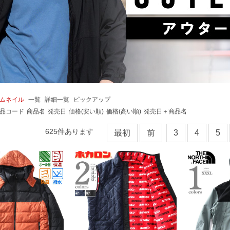
ムネイル
一覧
詳細一覧
ピックアップ
品コード
商品名
発売日
価格(安い順)
価格(高い順)
発売日＋商品名
625
件あります
最初
前
3
4
5