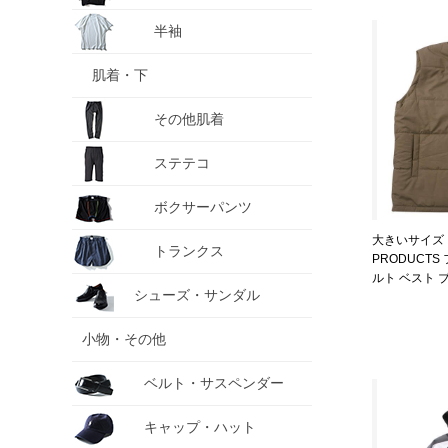
半袖
肌着・下
その他肌着
ステテコ
ボクサーパンツ
大きいサイズ 
トランクス
PRODUCTS
ルト ベスト ブラ
シューズ・サンダル
3L 4L 5L 6L 7
小物・その他
ベルト・サスペンダー
キャップ・ハット