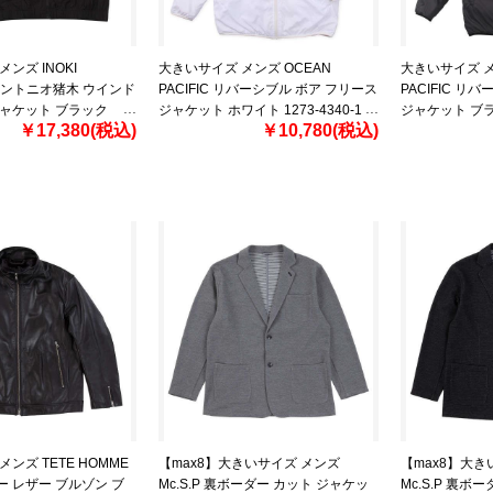
ンズ INOKI
大きいサイズ メンズ OCEAN
大きいサイズ メ
 アントニオ猪木 ウインド
PACIFIC リバーシブル ボア フリース
PACIFIC リ
ジャケット ブラック
ジャケット ホワイト 1273-4340-1
ジャケット ブラッ
￥17,380(税込)
￥10,780(税込)
3L 4L 5L 6L
3L 4L 5L 6L 8L
3L 4L 5L 6L 8L
ンズ TETE HOMME
【max8】大きいサイズ メンズ
【max8】大き
 レザー ブルゾン ブ
Mc.S.P 裏ボーダー カット ジャケッ
Mc.S.P 裏ボ