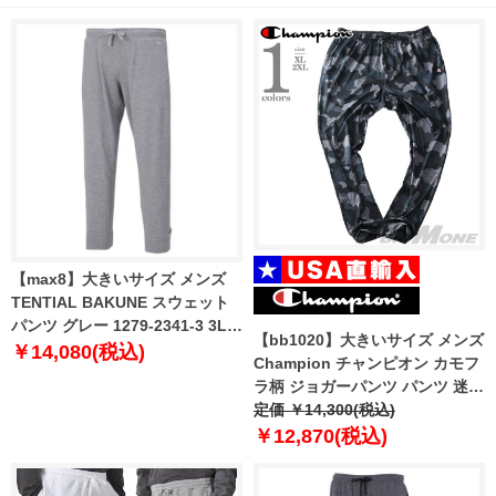
【max8】大きいサイズ メンズ
TENTIAL BAKUNE スウェット
パンツ グレー 1279-2341-3 3L
【bb1020】大きいサイズ メンズ
4L 5L 6L 7L 8L
￥14,080(税込)
Champion チャンピオン カモフ
ラ柄 ジョガーパンツ パンツ 迷彩
柄 USA直輸入 p7477p-586644
定価 ￥14,300(税込)
￥12,870(税込)