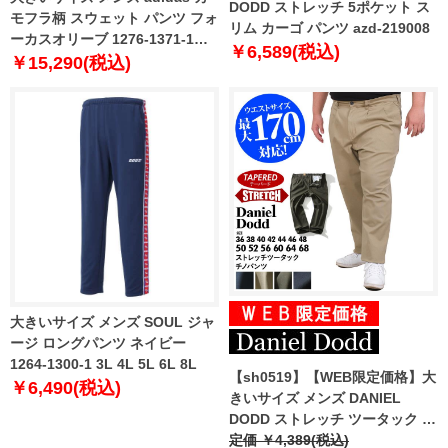
DODD ストレッチ 5ポケット ス
モフラ柄 スウェット パンツ フォ
リム カーゴ パンツ azd-219008
ーカスオリーブ 1276-1371-1
￥6,589(税込)
3XO 4XO 5XO 6XO 7XO 8XO
￥15,290(税込)
大きいサイズ メンズ SOUL ジャ
ージ ロングパンツ ネイビー
1264-1300-1 3L 4L 5L 6L 8L
【sh0519】【WEB限定価格】大
￥6,490(税込)
きいサイズ メンズ DANIEL
DODD ストレッチ ツータック チ
ノ パンツ チノパン テーパード
定価 ￥4,389(税込)