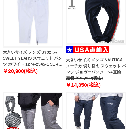
大きいサイズ メンズ SY32 by
SWEET YEARS スウェット パン
大きいサイズ メンズ NAUTICA
ツ ホワイト 1274-2345-1 3L 4L
ノーチカ 切り替え スウェット パ
5L 6L
￥20,900(税込)
ンツ ジョガーパンツ USA直輸入
z17687
定価 ￥16,500(税込)
￥14,850(税込)