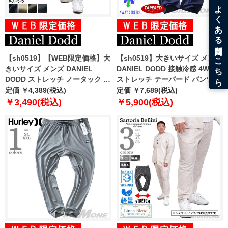
【sh0519】【WEB限定価格】大
【sh0519】大きいサイズ メンズ
きいサイズ メンズ DANIEL
DANIEL DODD 接触冷感 4WAY
DODD ストレッチ ノータック チ
ストレッチ テーパード パンツ
ノ パンツ チノパン テーパード
定価 ￥4,389(税込)
azp-220201
定価 ￥7,689(税込)
azp-210101
￥3,490(税込)
￥5,900(税込)