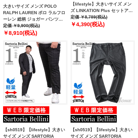
【lifestyle】大きいサイズ メン
大きいサイズ メンズ POLO
ズ LINKATION Plus セットアッ
RALPH LAUREN ポロ ラルフロ
プ 4WAY ストレッチ パンツ スリ
定価 ￥8,789(税込)
ーレン 総柄 ジョガー パンツ
ムフィット アスレジャー スポー
￥4,390(税込)
USA直輸入 pk08hr
定価 ￥9,900(税込)
ツウェア la-p220101
￥8,910(税込)
【sh0519】【lifestyle】大きい
【sh0519】【lifestyle】大きい
サイズ メンズ SARTORIA
サイズ メンズ SARTORIA