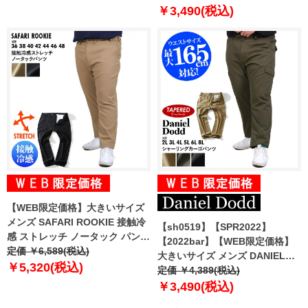
azp-210102
￥3,490(税込)
【WEB限定価格】大きいサイズ
メンズ SAFARI ROOKIE 接触冷
【sh0519】【SPR2022】
感 ストレッチ ノータック パンツ
【2022bar】【WEB限定価格】
17342
定価 ￥6,589(税込)
大きいサイズ メンズ DANIEL
￥5,320(税込)
DODD シャーリング カーゴ パン
定価 ￥4,389(税込)
ツ テーパード azp-210103
￥3,490(税込)