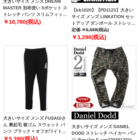
大きいサイズ メンズ DREAM
MASTER 別布使い 5ポケット ス
【bb1020】【PD1123】大きい
トレッチ パンツ スリムフィット
サイズ メンズ LINKATION セッ
dm-p220401s
￥10,780(税込)
トアップ ダンボール ストレッチ
パンツ アスレジャー スポーツウ
定価 ￥6,589(税込)
ェア la-swp220401
￥3,290(税込)
大きいサイズ メンズ FUSAGIさ
ん 裏起毛 裾ゴム スウェット パ
大きいサイズ メンズ DANIEL
ンツ ブラック × オフホワイト
DODD ストレッチ ベイカー パン
1264-2340-2 3L 4L 5L 6L 8L
￥5,390(税込)
ツ テーパード azp220401201t