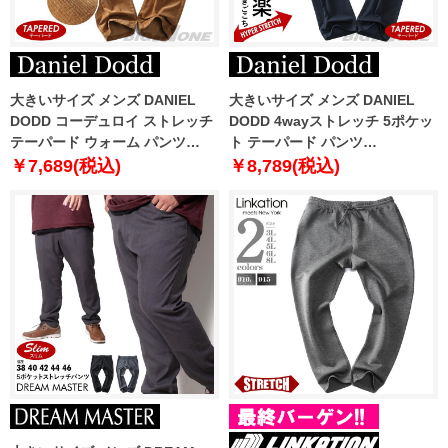
大きいサイズ メンズ DANIEL
大きいサイズ メンズ DANIEL
DODD コーデュロイ ストレッチ
DODD 4wayストレッチ 5ポケッ
テーパード ウォーム パンツ
ト テーパード パンツ
azp220502201t
azd229015104r
￥7,689(税込)
￥8,789(税込)