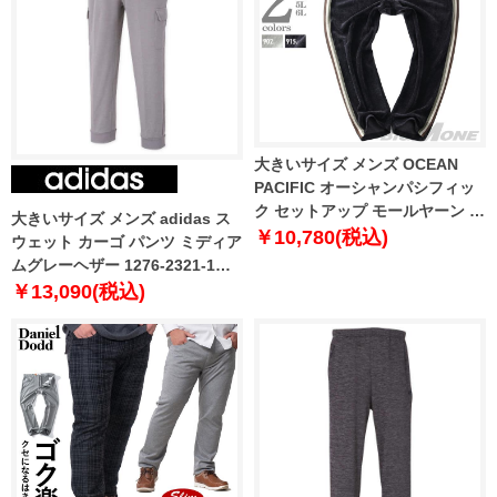
大きいサイズ メンズ OCEAN
PACIFIC オーシャンパシフィッ
ク セットアップ モールヤーン パ
大きいサイズ メンズ adidas ス
ンツ 532700-h
￥10,780(税込)
ウェット カーゴ パンツ ミディア
ムグレーヘザー 1276-2321-1
3XO 4XO 5XO 6XO 7XO 8XO
￥13,090(税込)