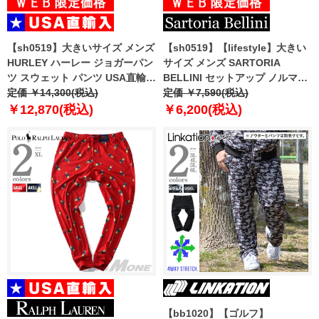
【sh0519】大きいサイズ メンズ
【sh0519】【lifestyle】大きい
HURLEY ハーレー ジョガーパン
サイズ メンズ SARTORIA
ツ スウェット パンツ USA直輸入
BELLINI セットアップ ノルマン
mpt0001040
定価 ￥14,300(税込)
ディー リネン ワンタック パンツ
定価 ￥7,590(税込)
麻混 ストレッチ 軽量 ウォッシャ
￥12,870(税込)
￥6,200(税込)
ブル 522003b
【bb1020】【ゴルフ】