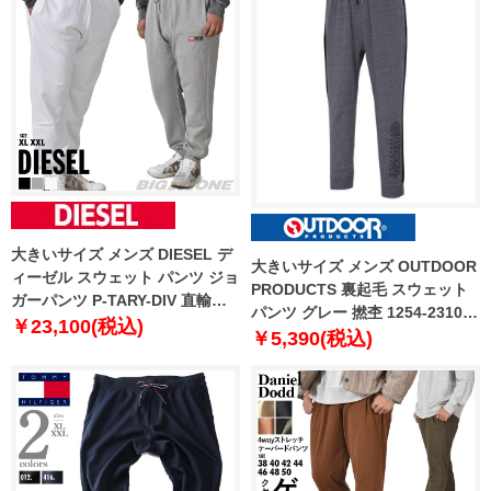
大きいサイズ メンズ DIESEL デ
大きいサイズ メンズ OUTDOOR
ィーゼル スウェット パンツ ジョ
PRODUCTS 裏起毛 スウェット
ガーパンツ P-TARY-DIV 直輸入
パンツ グレー 撚杢 1254-2310-2
品 a03770-0bawt
￥23,100(税込)
2L 3L 4L 5L 6L 7L 8L
￥5,390(税込)