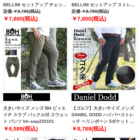
BELLINI セットアップ チェック
BELLINI セットアップ ストレッ
柄 ストレッチ ノータック パンツ
定価 ￥9,790(税込)
チ ノータック パンツ 軽量
定価 ￥9,790(税込)
軽量 azps2287-c4
azps2287-c3
￥7,800(税込)
￥7,800(税込)
大きいサイズ メンズ BH ビィエ
【ゴルフ】大きいサイズ メンズ
イチ スラブ バックル付 スウェッ
DANIEL DODD ハイパーストレ
ト パンツ bh-swp220101
ッチ ヘリンボーン 5ポケット パ
ンツ スリムフィット azd-
￥6,589(税込)
￥8,789(税込)
229004