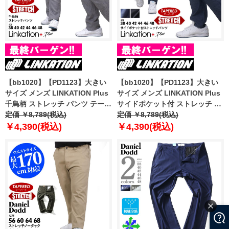
【bb1020】【PD1123】大きい
【bb1020】【PD1123】大きい
サイズ メンズ LINKATION Plus
サイズ メンズ LINKATION Plus
千鳥柄 ストレッチ パンツ テーパ
サイドポケット付 ストレッチ パ
ード アスレジャー スポーツウェ
定価 ￥8,789(税込)
ンツ テーパード アスレジャー ス
定価 ￥8,789(税込)
ア la-p220401t
ポーツウェア la-p220402t
￥4,390(税込)
￥4,390(税込)