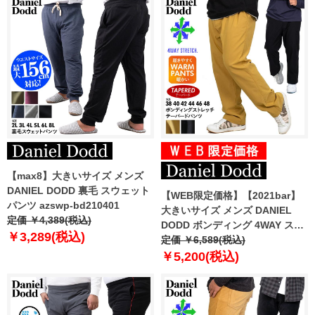
【max8】大きいサイズ メンズ
DANIEL DODD 裏毛 スウェット
【WEB限定価格】【2021bar】
パンツ azswp-bd210401
大きいサイズ メンズ DANIEL
定価 ￥4,389(税込)
DODD ボンディング 4WAY スト
￥3,289(税込)
レッチ テーパード パンツ azp-
定価 ￥6,589(税込)
210501
￥5,200(税込)