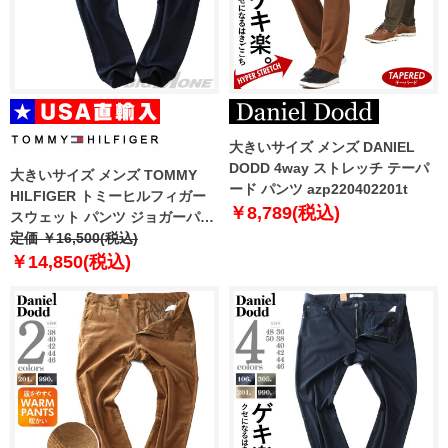
大きいサイズ メンズ DANIEL
DODD 4way ストレッチ テーパ
大きいサイズ メンズ TOMMY
ード パンツ azp220402201t
HILFIGER トミーヒルフィガー
￥8,789(税込)
スウェット パンツ ジョガーパン
ツ USA直輸入 78b7085
定価 ￥16,500(税込)
￥14,850(税込)