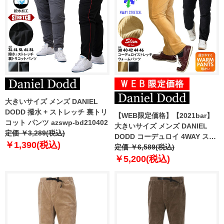
大きいサイズ メンズ DANIEL
DODD 撥水 + ストレッチ 裏トリ
【WEB限定価格】【2021bar】
コット パンツ azswp-bd210402
大きいサイズ メンズ DANIEL
定価 ￥3,289(税込)
DODD コーデュロイ 4WAY スト
￥1,390(税込)
レッチ 5ポケット ウォーム パン
定価 ￥6,589(税込)
ツ スリムフィット azd-210501
￥5,200(税込)