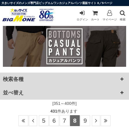
大きいサイズのメンズ専門店ビッグエムワンカジュアルパンツ通販サイト 8／9ページ
ログイン
カート
マイページ
検索
検索各種
並べ替え
[351～400件]
431
件あります
5
6
7
8
9