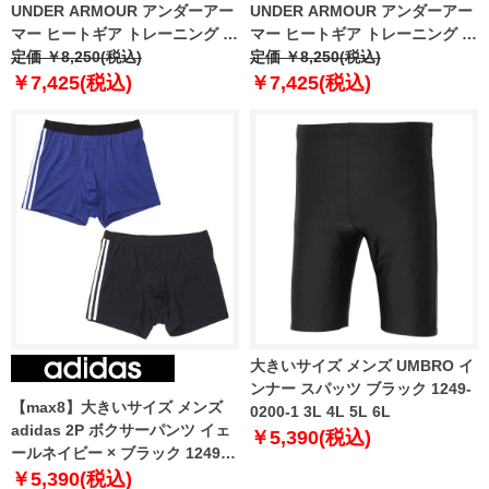
UNDER ARMOUR アンダーアー
UNDER ARMOUR アンダーアー
マー ヒートギア トレーニング レ
マー ヒートギア トレーニング レ
ギンス USA直輸入 1361586-001
定価 ￥8,250(税込)
ギンス USA直輸入 1361586
定価 ￥8,250(税込)
￥7,425(税込)
￥7,425(税込)
大きいサイズ メンズ UMBRO イ
ンナー スパッツ ブラック 1249-
【max8】大きいサイズ メンズ
0200-1 3L 4L 5L 6L
adidas 2P ボクサーパンツ イェ
￥5,390(税込)
ールネイビー × ブラック 1249-
3281-1 3L 4L 5L 6L 8L
￥5,390(税込)