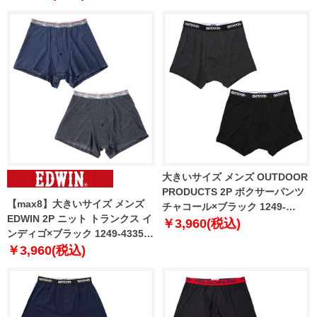
大きいサイズ メンズ OUTDOOR
PRODUCTS 2P ボクサーパンツ
【max8】大きいサイズ メンズ
チャコール×ブラック 1249-
EDWIN 2P ニット トランクス イ
5305-1 3L 4L 5L 6L 7L 8L
￥3,960(税込)
ンディゴ×ブラック 1249-4335-1
3L 4L 5L 6L 7L 8L
￥3,960(税込)