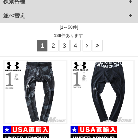
検索各種
並べ替え
[1～50件]
188
件あります
1
2
3
4