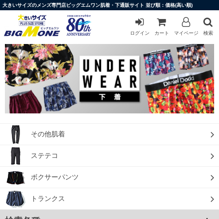
大きいサイズのメンズ専門店ビッグエムワン肌着・下通販サイト 並び順：価格(高い順)
ログイン
カート
マイページ
検索
その他肌着
ステテコ
ボクサーパンツ
トランクス