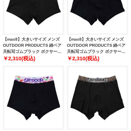
【max8】大きいサイズ メンズ
【max8】大きいサイズ メンズ
OUTDOOR PRODUCTS 綿ベア
OUTDOOR PRODUCTS 綿ベア
天転写ゴムブラック ボクサーパ
天転写ゴムブラック ボクサーパ
ンツ リアルカモ×ブラック 1249-
ンツ ストロベリー×ブラック
￥2,310(税込)
￥2,310(税込)
5265-1 3L 4L 5L 6L 7L 8L
1249-5265-2 3L 4L 5L 6L 7L 8L