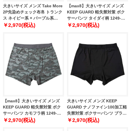
大きいサイズ メンズ Take More
【max8】大きいサイズ メンズ
2P先染めチェック布帛 トランク
KEEP GUARD 軽失禁対策 ボク
ス ネイビー系 × パープル系
サーパンツ タイダイ柄 1249-
1249-4230-1 3L 4L 5L 6L 8L
4340-3 4L 5L 6L 7L 8L
￥2,970(税込)
￥2,970(税込)
【max8】大きいサイズ メンズ
大きいサイズ メンズ KEEP
KEEP GUARD 軽失禁対策 ボク
GUARD ナノファイン100加工軽
サーパンツ カモフラ柄 1249-
失禁対策 ボクサーパンツ ブラッ
4340-4 4L 5L 6L 7L 8L
ク 1249-6210-1 4L 5L 6L 7L 8L
￥2,970(税込)
￥2,970(税込)