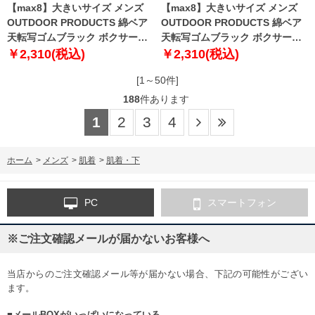
【max8】大きいサイズ メンズ
【max8】大きいサイズ メンズ
OUTDOOR PRODUCTS 綿ベア
OUTDOOR PRODUCTS 綿ベア
天転写ゴムブラック ボクサーパ
天転写ゴムブラック ボクサーパ
ンツ アイスクリーム×ブラック
ンツ ブラック×パイソン 1249-
￥2,310(税込)
￥2,310(税込)
1249-5265-3 3L 4L 5L 6L 7L 8L
5301-2 3L 4L 5L 6L 7L 8L
[1～50件]
188
件あります
1
2
3
4
ホーム
>
メンズ
>
肌着
>
肌着・下
PC
スマートフォン
※ご注文確認メールが届かないお客様へ
当店からのご注文確認メール等が届かない場合、下記の可能性がござい
ます。
■メールBOXがいっぱいになっている。