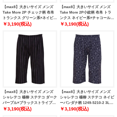
【max8】大きいサイズ メンズ
【max8】大きいサイズ メンズ
Take More 2P チェック柄 布帛
Take More 2P小紋柄 布帛 トラ
トランクス グリーン系×ネイビー
ンクス ネイビー系×チャコール系
系 1249-4350-1 3L 4L 5L 6L 8L
1249-4351-1 3L 4L 5L 6L 8L
￥3,190(税込)
￥3,190(税込)
【max8】大きいサイズ メンズ
【max8】大きいサイズ メンズ
シャレテコ 楊柳 ステテコ ダーク
シャレテコ 楊柳 ステテコ ネイビ
パープル×ブラックストライプ柄
ーバンダナ柄 1249-5210-2 3L
1249-5210-1 3L 4L 5L 6L 7L 8L
4L 5L 6L 7L 8L
￥3,190(税込)
￥3,190(税込)