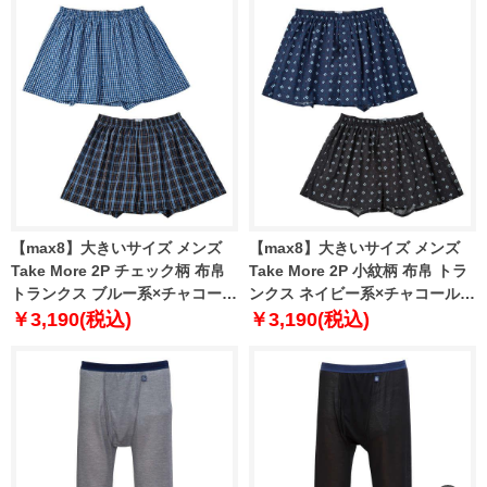
【max8】大きいサイズ メンズ
【max8】大きいサイズ メンズ
Take More 2P チェック柄 布帛
Take More 2P 小紋柄 布帛 トラ
トランクス ブルー系×チャコール
ンクス ネイビー系×チャコール系
系 1249-5220-1 3L 4L 5L 6L 7L
1249-5221-1 3L 4L 5L 6L 7L 8L
￥3,190(税込)
￥3,190(税込)
8L