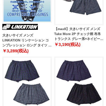
【max8】大きいサイズ メンズ
Take More 2P チェック柄 布帛
大きいサイズ メンズ
トランクス グレー系×ネイビー系
LINKATION リンケーション コ
1249-5335-1 3L 4L 5L 6L 7L 8L
￥3,190(税込)
ンプレッション ロング タイツ レ
ギンス ストレッチ 抗菌防臭 吸汗
￥3,289(税込)
速乾 アスレジャー スポーツウェ
ア lkit-239002