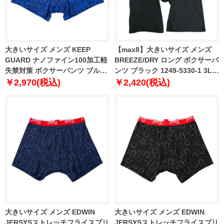
大きいサイズ メンズ KEEP
【max8】大きいサイズ メンズ
GUARD ナノファイン100加工軽
BREEZE/DRY ロング ボクサーパ
失禁対策 ボクサーパンツ ブルー
ンツ ブラック 1249-5330-1 3L
変形ハート 1249-6210-4 4L 5L
4L 5L 6L 7L 8L
￥2,970(税込)
￥2,420(税込)
6L 7L 8L
大きいサイズ メンズ EDWIN
大きいサイズ メンズ EDWIN
JERSYSストレッチフライスプリ
JERSYSストレッチフライスプリ