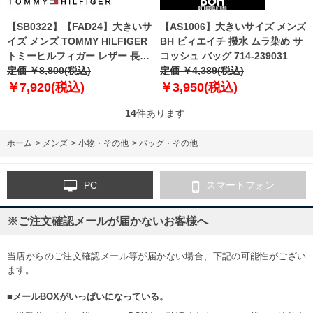
【SB0322】【FAD24】大きいサ
【AS1006】大きいサイズ メンズ
イズ メンズ TOMMY HILFIGER
BH ビィエイチ 撥水 ムラ染め サ
トミーヒルフィガー レザー 長財
コッシュ バッグ 714-239031
布 カードケース PASSCASE
定価 ￥8,800(税込)
定価 ￥4,389(税込)
WALLET USA直輸入
￥7,920(税込)
￥3,950(税込)
31tl19x014
14
件あります
ホーム
>
メンズ
>
小物・その他
>
バッグ・その他
PC
スマートフォン
※ご注文確認メールが届かないお客様へ
当店からのご注文確認メール等が届かない場合、下記の可能性がござい
ます。
■メールBOXがいっぱいになっている。