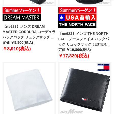
【ns623】メンズ DREAM
MASTER CORDURA コーデュラ
【ns623】メンズ THE NORTH
バックパック リュックサック バ
FACE ノースフェイス バックパ
ッグ 鞄 dmb-002
定価 ￥9,900(税込)
ック リュックサック JESTER
￥8,910(税込)
USA直輸入 nf0a3vxf-jk3
定価 ￥19,800(税込)
￥17,820(税込)