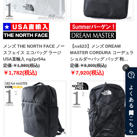
メンズ THE NORTH FACE ノー
【ns623】メンズ DREAM
スフェイス エコバッグ ラージ
MASTER CORDURA コーデュラ
USA直輸入 ng2pr54a
ショルダーバッグ バッグ 鞄
定価 ￥1,980(税込)
dmb-001
定価 ￥8,800(税込)
￥1,782(税込)
￥7,920(税込)