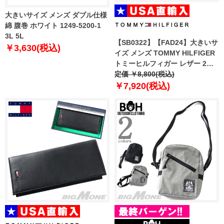
大きいサイズ メンズ ダブル仕様
綿 腹巻 ホワイト 1249-5200-1
3L 5L
【SB0322】【FAD24】大きいサ
￥3,630(税込)
イズ メンズ TOMMY HILFIGER
トミーヒルフィガー レザー 2つ
折り 財布 LEATHER WALLET
定価 ￥8,800(税込)
USA直輸入 31tl25x020
￥7,920(税込)