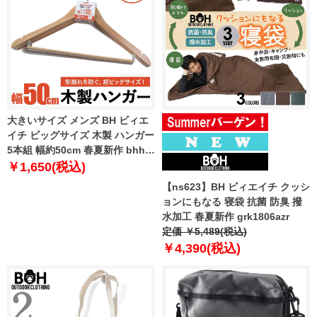
大きいサイズ メンズ BH ビィエ
イチ ビッグサイズ 木製 ハンガー
5本組 幅約50cm 春夏新作 bhhg-
269001
￥1,650(税込)
【ns623】BH ビィエイチ クッシ
ョンにもなる 寝袋 抗菌 防臭 撥
水加工 春夏新作 grk1806azr
定価 ￥5,489(税込)
￥4,390(税込)