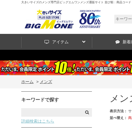
大きいサイズのメンズ専門店ビッグエムワンメンズ通販サイト 並び順：商品コード 9
アイテム
新着
ホーム
>
メンズ
メン
キーワードで探す
表示方法：
サ
並べ替え：
商
詳細検索はこちら