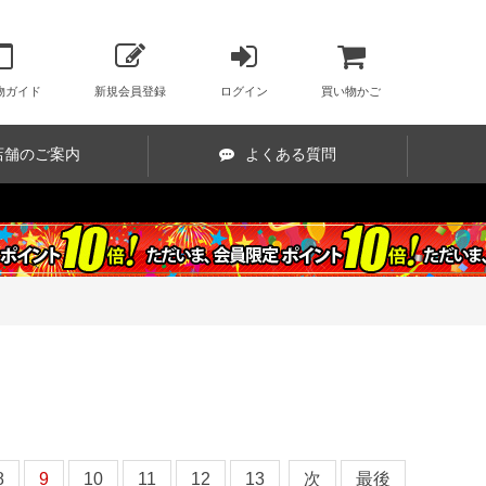
物ガイド
新規会員登録
ログイン
買い物かご
店舗のご案内
よくある質問
8
9
10
11
12
13
次
最後