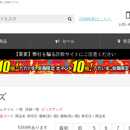
／134ページ
詳細検索はこちら
お買い
商品
セール
実
【重要】弊社を騙る詐欺サイトにご注意ください
ズ
ムネイル
一覧
詳細一覧
ピックアップ
品コード
商品名
発売日
価格(安い順)
価格(高い順)
発売日＋商品名
5359
件あります
最初
前
5
6
7