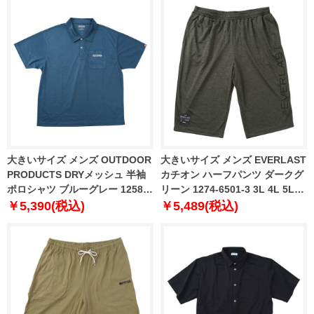
大きいサイズ メンズ OUTDOOR
大きいサイズ メンズ EVERLAST
PRODUCTS DRYメッシュ 半袖
カチオン ハーフパンツ ダークグ
ポロシャツ ブルーグレー 1258-
リーン 1274-6501-3 3L 4L 5L
6217-3 3L 4L 5L 6L 7L 8L
6L
￥5,390(税込)
￥5,489(税込)