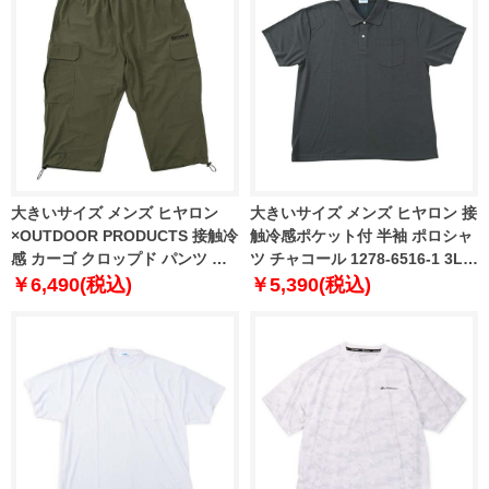
大きいサイズ メンズ ヒヤロン
大きいサイズ メンズ ヒヤロン 接
×OUTDOOR PRODUCTS 接触冷
触冷感ポケット付 半袖 ポロシャ
感 カーゴ クロップド パンツ カ
ツ チャコール 1278-6516-1 3L
ーキ 1274-6270-3 3L 4L 5L 6L
4L 5L 6L 7L 8L
￥6,490(税込)
￥5,390(税込)
7L 8L