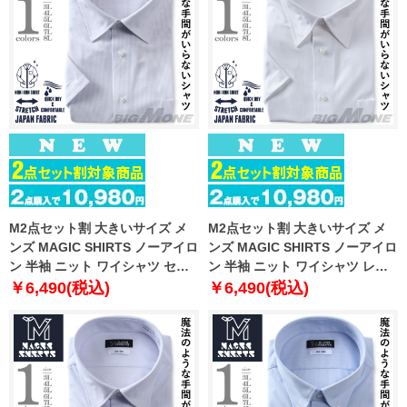
M2点セット割 大きいサイズ メ
M2点セット割 大きいサイズ メ
ンズ MAGIC SHIRTS ノーアイロ
ンズ MAGIC SHIRTS ノーアイロ
ン 半袖 ニット ワイシャツ セミ
ン 半袖 ニット ワイシャツ レギ
ワイド 吸水速乾 ストレッチ 日本
ュラー 吸水速乾 ストレッチ 日本
￥6,490(税込)
￥6,490(税込)
製生地使用 春夏新作 exma11-
製生地使用 春夏新作 exma02-
21sw
01rg