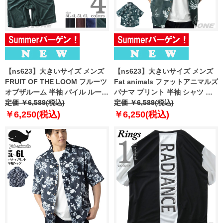
【ns623】大きいサイズ メンズ
【ns623】大きいサイズ メンズ
FRUIT OF THE LOOM フルーツ
Fat animals ファットアニマルズ
オブザルーム 半袖 パイル ルーム
パナマ プリント 半袖 シャツ 春
ウェア 上下セット 春夏新作
定価 ￥6,589(税込)
夏新作 846-fa2603 【fre】
定価 ￥6,589(税込)
81809000
￥6,250(税込)
￥6,250(税込)