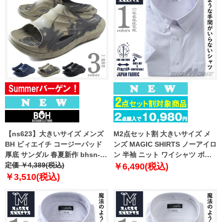
【ns623】大きいサイズ メンズ
M2点セット割 大きいサイズ メ
BH ビィエイチ コージーパッド
ンズ MAGIC SHIRTS ノーアイロ
厚底 サンダル 春夏新作 bhsn-
ン 半袖 ニット ワイシャツ ボタ
260301
定価 ￥4,389(税込)
ンダウン 吸水速乾 ストレッチ 日
￥6,490(税込)
本製生地使用 春夏新作 exma11-
￥3,510(税込)
27bd