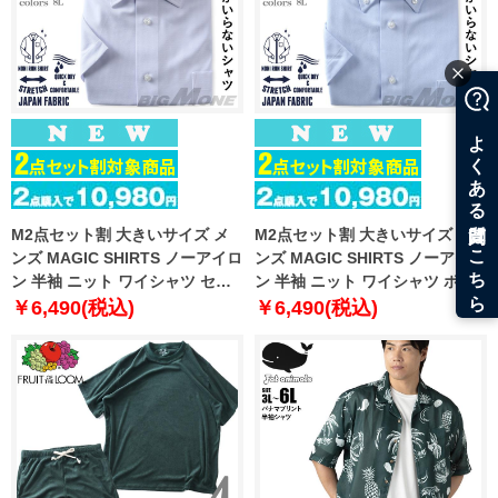
M2点セット割 大きいサイズ メ
M2点セット割 大きいサイズ メ
ンズ MAGIC SHIRTS ノーアイロ
ンズ MAGIC SHIRTS ノーアイロ
ン 半袖 ニット ワイシャツ セミ
ン 半袖 ニット ワイシャツ ボタ
ワイド 吸水速乾 ストレッチ 日本
ンダウン 吸水速乾 ストレッチ 日
￥6,490(税込)
￥6,490(税込)
製生地使用 春夏新作 exma11-
本製生地使用 春夏新作 exma11-
20sw
28bd