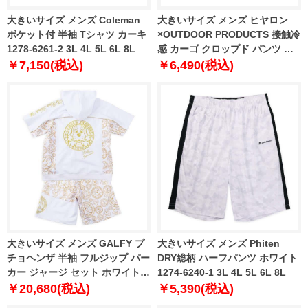
大きいサイズ メンズ Coleman
大きいサイズ メンズ ヒヤロン
ポケット付 半袖 Tシャツ カーキ
×OUTDOOR PRODUCTS 接触冷
1278-6261-2 3L 4L 5L 6L 8L
感 カーゴ クロップド パンツ チ
ャコール 1274-6270-1 3L 4L 5L
￥7,150(税込)
￥6,490(税込)
6L 7L 8L
大きいサイズ メンズ GALFY プ
大きいサイズ メンズ Phiten
チョヘンザ 半袖 フルジップ パー
DRY総柄 ハーフパンツ ホワイト
カー ジャージ セット ホワイト
1274-6240-1 3L 4L 5L 6L 8L
1258-6265-1 3L 4L 5L 6L
￥20,680(税込)
￥5,390(税込)