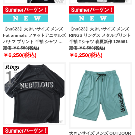
【ns623】大きいサイズ メンズ
【ns623】大きいサイズ メンズ
Fat animals ファットアニマルズ
RINGS リングス メタルプリント
パナマ プリント 半袖 シャツ 春
半袖 Tシャツ 春夏新作 126561
夏新作 846-fa2602 【fre】
定価 ￥6,589(税込)
定価 ￥6,589(税込)
￥6,250(税込)
￥6,250(税込)
大きいサイズ メンズ OUTDOOR