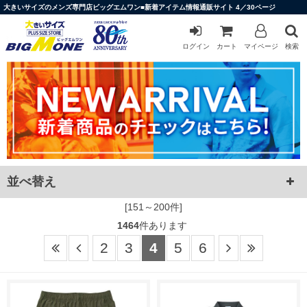
大きいサイズのメンズ専門店ビッグエムワン■新着アイテム情報通販サイト 4／30ページ
ログイン
カート
マイページ
検索
並べ替え
[151～200件]
1464
件あります
2
3
4
5
6