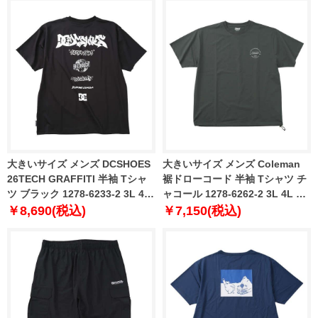
大きいサイズ メンズ DCSHOES
大きいサイズ メンズ Coleman
26TECH GRAFFITI 半袖 Tシャ
裾ドローコード 半袖 Tシャツ チ
ツ ブラック 1278-6233-2 3L 4L
ャコール 1278-6262-2 3L 4L 5L
5L 6L
6L 8L
￥8,690(税込)
￥7,150(税込)