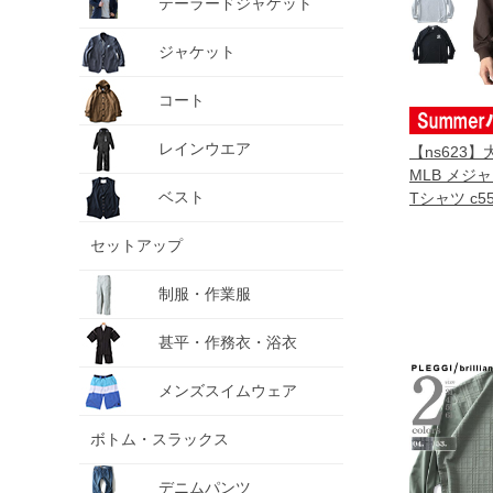
テーラードジャケット
ジャケット
コート
レインウエア
【ns623
MLB メジ
ベスト
Tシャツ c55
セットアップ
制服・作業服
甚平・作務衣・浴衣
メンズスイムウェア
ボトム・スラックス
デニムパンツ