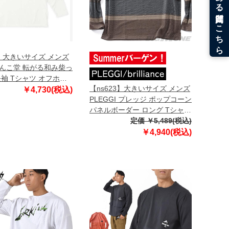
8】大きいサイズ メンズ
んこ堂 転がる和み柴っ
長袖 Tシャツ オフホワ
【ns623】大きいサイズ メンズ
-5320-1 3L 4L 5L 6L
￥4,730(税込)
PLEGGI プレッジ ポップコーン
パネルボーダー ロング Tシャツ
65-78091-2
定価 ￥5,489(税込)
￥4,940(税込)