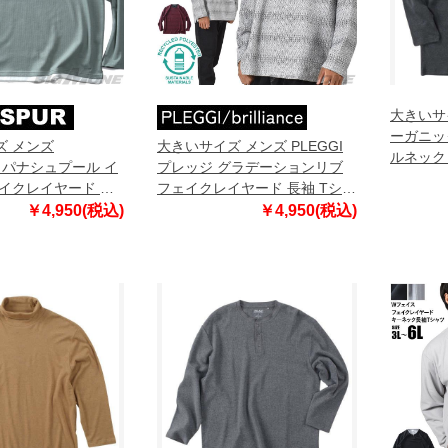
大きいサイ
ーガニッ
ズ メンズ
大きいサイズ メンズ PLEGGI
ルネック
R パナシュプール イ
プレッジ グラデーションリブ
ール杢 127
イクレイヤード 長
フェイクレイヤード 長袖 Tシャ
6L 7L 8L
401-602z
ツ リサイクルポリエステル使用
￥4,950(税込)
￥4,950(税込)
63-76505-2