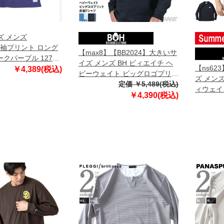
ズ メンズ
T 袖プリント ロング
【max8】【BB2024】大きいサ
クパープル 1278-
イズ メンズ BH ビィエイチ ヘ
【ns62
4L 5L 6L
￥4,389(税込)
ビーウェイト ビッグロゴプリン
ズ メンズ
ト 長袖 Tシャツ bh-t240419
定価 ￥5,489(税込)
ィウェイ
￥4,390(税込)
Tシャツ b