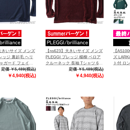
】大きいサイズ メンズ
【ns623】大きいサイズ メンズ
【AS10
プレッジ 裏起毛 ヘリ
PLEGGI プレッジ 楊柳 ベロア
ズ LAR
ャガード フェイク
クルーネック 長袖 Tシャツ 65-
ト付 ロング
Vネック 長袖 Tシャ
定価 ￥5,489(税込)
88373-2
定価 ￥5,489(税込)
1-2
￥4,940(税込)
￥4,940(税込)