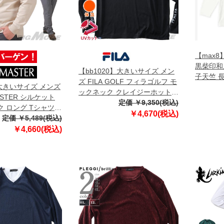
【max
黒柴印和
【bb1020】大きいサイズ メン
子天竺 
ズ FILA GOLF フィラゴルフ モ
】大きいサイズ メンズ
イト 1258
ックネック クレイジーホットイ
ASTER シルケット
8L
ンナー ロング Tシャツ 保温 UV
定価 ￥9,350(税込)
 ロング Tシャツ
カット ゴルフウェア 782923k
￥4,670(税込)
定価 ￥5,489(税込)
￥4,660(税込)