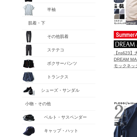
半袖
肌着・下
その他肌着
ステテコ
【ns623
DREAM M
ボクサーパンツ
モックネック
dm-t250115
トランクス
シューズ・サンダル
小物・その他
ベルト・サスペンダー
キャップ・ハット