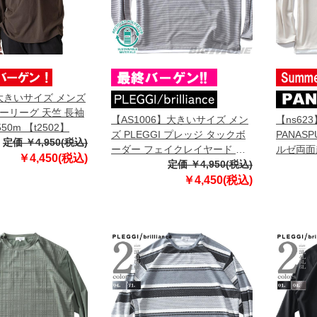
】大きいサイズ メンズ
ャーリーグ 天竺 長袖
【AS1006】大きいサイズ メン
【ns62
50m 【t2502】
ズ PLEGGI プレッジ タックボ
PANAS
定価 ￥4,950(税込)
ーダー フェイクレイヤード 長
ルゼ両面
￥4,450(税込)
袖 Tシャツ リサイクルポリエス
定価 ￥4,950(税込)
ク ロング 
テル使用 63-76451-2
￥4,450(税込)