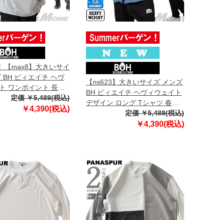
3】【max8】大きいサイ
 BH ビィエイチ ヘヴ
【ns623】大きいサイズ メンズ
ト ワンポイント 長袖
BH ビィエイチ ヘヴィウェイト
h-t250402 【t2502】
定価 ￥5,489(税込)
デザイン ロング Tシャツ 春夏
￥4,390(税込)
新作 bh-t260101 【fre】
定価 ￥5,489(税込)
￥4,390(税込)