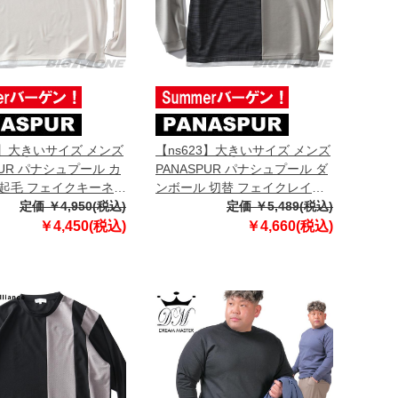
3】大きいサイズ メンズ
【ns623】大きいサイズ メンズ
PUR パナシュプール カ
PANASPUR パナシュプール ダ
起毛 フェイクキーネッ
ンボール 切替 フェイクレイヤ
Tシャツ 5401-604z
定価 ￥4,950(税込)
ード 長袖 Tシャツ 5402-617z
定価 ￥5,489(税込)
￥4,450(税込)
￥4,660(税込)