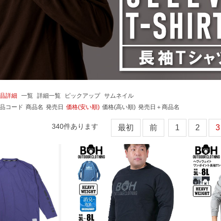
品詳細
一覧
詳細一覧
ピックアップ
サムネイル
品コード
商品名
発売日
価格(安い順)
価格(高い順)
発売日＋商品名
340
件あります
最初
前
1
2
3