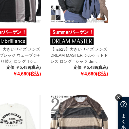
3】大きいサイズ メンズ
【ns623】大きいサイズ メンズ
I プレッジ ウェーブジャ
DREAM MASTER シルケットド
切り替え ロング Tシャ
レス ロング Tシャツ dm-
800-2
定価 ￥5,489(税込)
t250114
定価 ￥5,489(税込)
￥4,660(税込)
￥4,660(税込)