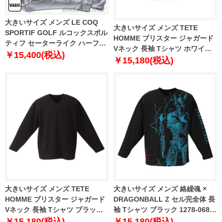
大きいサイズ メンズ LE COQ
大きいサイズ メンズ TETE
SPORTIF GOLF ルコックスポル
HOMME ブリスター ジャガード
ティフ セーターライク ハーフジ
Vネック 長袖 Tシャツ ホワイト
ップ カットソー ストレッチ ゴル
￥15,400(税込)
1278-3635-1 3L 4L 5L 6L
￥15,180(税込)
フウェア lg5fswb1m
大きいサイズ メンズ TETE
大きいサイズ メンズ 絡繰魂 ×
HOMME ブリスター ジャガード
DRAGONBALL Z セル完全体 長
Vネック 長袖 Tシャツ ブラック
袖 Tシャツ ブラック 1278-0680-
1278-3635-2 3L 4L 5L 6L
1 3L 4L 5L 6L
￥15,180(税込)
￥15,180(税込)