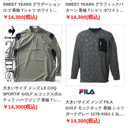
SWEET YEARS グラデーション
SWEET YEARS グラフィックパ
ロゴ 長袖 Tシャツ ホワイト
ターン 長袖 Tシャツ ホワイトシ
1278-5602-1 3L 4L 5L 6L
ンボル 1278-5603-1 3L 4L 5L
￥14,300(税込)
￥14,300(税込)
6L
大きいサイズ メンズ LE COQ
SPORTIF GOLF ルコックスポル
ティフ ハーフジップ 長袖 Tシャ
大きいサイズ メンズ FILA
ツ 吸汗 ストレッチ ゴルフウェア
￥14,300(税込)
GOLF モックネック 長袖 シャツ
lg5flsb2m
ダークグレー 1278-4361-1 3L
4L 5L 6L
￥14,300(税込)