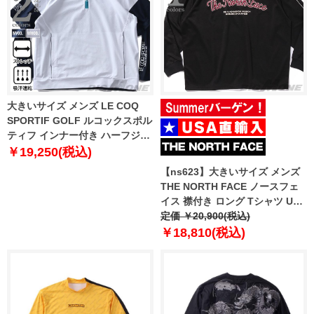
大きいサイズ メンズ LE COQ
SPORTIF GOLF ルコックスポル
ティフ インナー付き ハーフジッ
プ 半袖 シャツ ゴルフウェア ス
￥19,250(税込)
トレッチ 吸汗速乾 lg5ftzb1m
【ns623】大きいサイズ メンズ
THE NORTH FACE ノースフェ
イス 襟付き ロング Tシャツ USA
直輸入 nt7tr04j
定価 ￥20,900(税込)
￥18,810(税込)