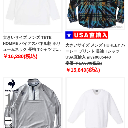
大きいサイズ メンズ TETE
HOMME バイアスパネル柄 ボリ
大きいサイズ メンズ HURLEY ハ
ュームネック 長袖 Tシャツ ホワ
ーレー プリント 長袖 Tシャツ
イト 1278-3636-4 3L 4L 5L 6L
￥16,280(税込)
USA直輸入 mvs0005440
定価 ￥17,600(税込)
￥15,840(税込)