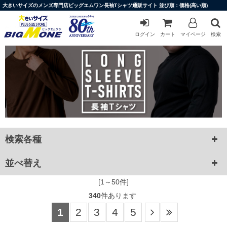
大きいサイズのメンズ専門店ビッグエムワン長袖Tシャツ通販サイト 並び順：価格(高い順)
ログイン
カート
マイページ
検索
検索各種
並べ替え
[1～50件]
340
件あります
1
2
3
4
5