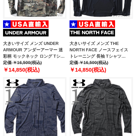
大きいサイズ メンズ UNDER
大きいサイズ メンズ THE
ARMOUR アンダーアーマー 迷
NORTH FACE ノースフェイス
彩柄 モックネック ロング Tシャ
トレーニング 長袖 Tシャツ
ツ USA直輸入 1372605-994
定価 ￥16,500(税込)
STEPUP L/S TEE USA直輸入
定価 ￥16,500(税込)
nt7tr55j
￥14,850(税込)
￥14,850(税込)