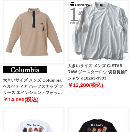
大きいサイズ メンズ G-STAR
RAW ジースターロウ 切替長袖T
シャツ d10263-9993
大きいサイズ メンズ Columbia
￥13,200(税込)
ヘルベティア ハーフスナップ フ
リース エインシェントフォッシ
ル 1278-2305-1 1X 2X 3X 4X 5X
￥14,080(税込)
6X