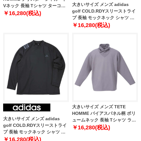
大きいサイズ メンズ adidas
Vネック 長袖 Tシャツ ターコイ
golf COLD.RDYスリーストライ
ズ 1278-5645-3 3L 4L 5L 6L
￥16,280(税込)
プ 長袖 モックネック シャツ ホ
ワイト 1278-5352-1 3XL 4XL
￥16,280(税込)
5XL
大きいサイズ メンズ TETE
HOMME バイアスパネル柄 ボリ
大きいサイズ メンズ adidas
ュームネック 長袖 Tシャツ ライ
golf COLD.RDYスリーストライ
トグレー 1278-3636-1 3L 4L 5L
￥16,280(税込)
プ 長袖 モックネック シャツ ブ
6L
ラック 1278-5352-2 3XL 4XL
￥16,280(税込)