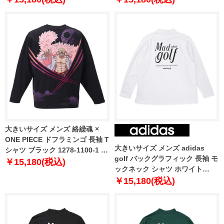
大きいサイズ メンズ 絡繰魂 ×
ONE PIECE ドフラミンゴ 長袖 T
大きいサイズ メンズ adidas
シャツ ブラック 1278-1100-1 3L
golf バックグラフィック 長袖 モ
4L 5L 6L
￥15,180(税込)
ックネック シャツ ホワイト
1278-5351-1 3XL 4XL 5XL
￥15,180(税込)