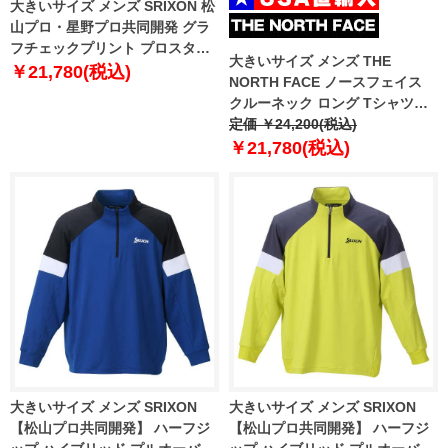
大きいサイズ メンズ SRIXON 松
山プロ・星野プロ共同開発 グラ
フチェックプリント プロスタイ
大きいサイズ メンズ THE
ル シャツ ワインレッド 1278-
￥21,780(税込)
NORTH FACE ノースフェイス
4330-3 3L 4L 5L 6L
クルーネック ロング Tシャツ
DYNAMO CREWNECK USA直輸
定価 ￥24,200(税込)
入 nm5mr54j
￥21,780(税込)
大きいサイズ メンズ SRIXON
大きいサイズ メンズ SRIXON
【松山プロ共同開発】 ハーフジ
【松山プロ共同開発】 ハーフジ