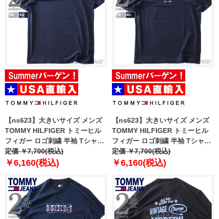
【ns623】大きいサイズ メンズ
【ns623】大きいサイズ メンズ
TOMMY HILFIGER トミーヒル
TOMMY HILFIGER トミーヒル
フィガー ロゴ刺繍 半袖 Tシャツ
フィガー ロゴ刺繍 半袖 Tシャツ
CORE STRETCH SLIM CNECK
定価 ￥7,700(税込)
CORE TOMMY LOGO TEE USA
定価 ￥7,700(税込)
TEE USA直輸入 867896625
直輸入 mw0mw11465
￥6,160(税込)
￥6,160(税込)