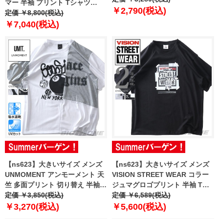
マー 半袖 プリント Tシャツ
￥2,790(税込)
CITY CLASSIC SS USA直輸入
定価 ￥8,800(税込)
6009326-008
￥7,040(税込)
【ns623】大きいサイズ メンズ
【ns623】大きいサイズ メンズ
UNMOMENT アンモーメント 天
VISION STREET WEAR コラー
竺 多面プリント 切り替え 半袖 T
ジュマグロゴプリント 半袖 Tシ
シャツ 吸水速乾 UVカット
定価 ￥3,850(税込)
ャツ 5505700
定価 ￥6,589(税込)
12525086
￥3,270(税込)
￥5,600(税込)