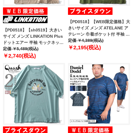
【PD0518】【WEB限定価格】大
きいサイズ メンズ ATELANE ア
【PD0518】【sh0519】大きい
テレーン 巾着ポケット付 半袖 T
サイズ メンズ LINKATION Plus
シャツ 21a-14073-b
定価 ￥4,389(税込)
ドットエアー 半袖 モックネック
￥2,195(税込)
Tシャツ アスレジャー スポーツ
定価 ￥5,489(税込)
ウェア la-t220232
￥2,740(税込)