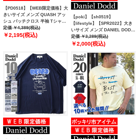
【PD0518】【WEB限定価格】大
きいサイズ メンズ QUASH アッ
【poki】【sh0519】
シュ パッチクロス 半袖 Tシャツ
【lifestyle】【SPR2022】大き
ap12321t
定価 ￥4,389(税込)
いサイズ メンズ DANIEL DODD
￥2,195(税込)
セットアップ 幾何学柄 ハニカム
定価 ￥3,289(税込)
メッシュ 半袖Tシャツ 936-
￥2,000(税込)
t220220