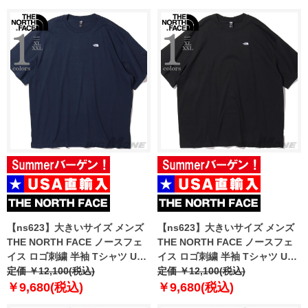
【ns623】大きいサイズ メンズ
【ns623】大きいサイズ メンズ
THE NORTH FACE ノースフェ
THE NORTH FACE ノースフェ
イス ロゴ刺繍 半袖 Tシャツ USA
イス ロゴ刺繍 半袖 Tシャツ USA
直輸入 nf0a8evw-8k2
定価 ￥12,100(税込)
直輸入 nf0a8evw-jk3
定価 ￥12,100(税込)
￥9,680(税込)
￥9,680(税込)