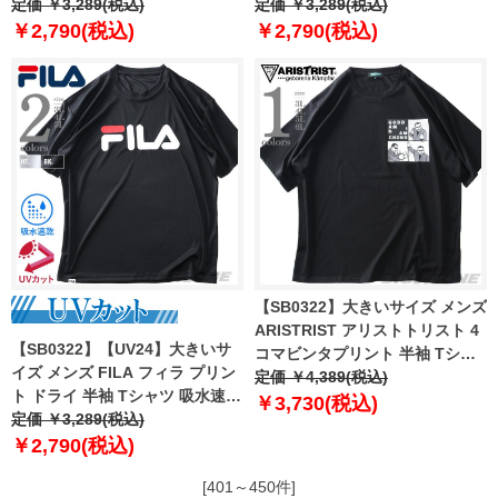
Tシャツ 吸水速乾 UVカット
定価 ￥3,289(税込)
Tシャツ 吸水速乾 UVカット
定価 ￥3,289(税込)
12425072
12425069
￥2,790(税込)
￥2,790(税込)
【SB0322】大きいサイズ メンズ
ARISTRIST アリストトリスト 4
【SB0322】【UV24】大きいサ
コマビンタプリント 半袖 Tシャ
イズ メンズ FILA フィラ プリン
ツ 4573-300l
定価 ￥4,389(税込)
ト ドライ 半袖 Tシャツ 吸水速乾
￥3,730(税込)
UVカット 419358
定価 ￥3,289(税込)
￥2,790(税込)
[401～450件]