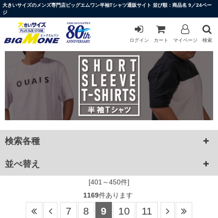
大きいサイズのメンズ専門店ビッグエムワン半袖Tシャツ通販サイト 並び順：商品名 9／24ペー
ジ
ログイン
カート
マイページ
検索
検索各種
並べ替え
[401～450件]
1169
件あります
7
8
9
10
11