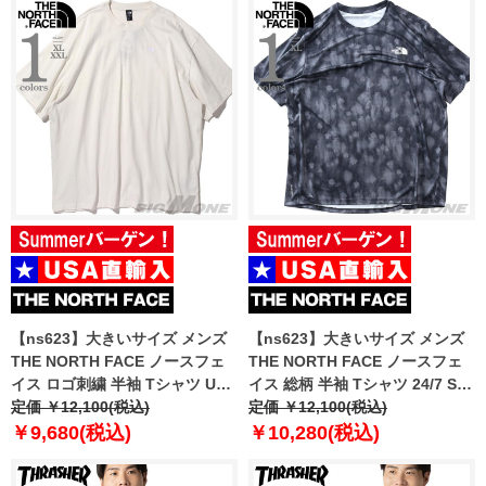
【ns623】大きいサイズ メンズ
【ns623】大きいサイズ メンズ
THE NORTH FACE ノースフェ
THE NORTH FACE ノースフェ
イス ロゴ刺繍 半袖 Tシャツ USA
イス 総柄 半袖 Tシャツ 24/7 SS
直輸入 nf0a8evw-qli
定価 ￥12,100(税込)
TEE-PRINT USA直輸入
定価 ￥12,100(税込)
nf0a8g85-mf4
￥9,680(税込)
￥10,280(税込)