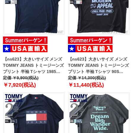
【ns623】大きいサイズ メンズ
【ns623】大きいサイズ メンズ
TOMMY JEANS トミージーンズ
TOMMY JEANS トミージーンズ
プリント 半袖 Tシャツ 1985
プリント 半袖 Tシャツ 90S
DNA GRAPHIC SS TEE USA直
定価 ￥9,900(税込)
GRAFFITI SS POCKET TEE
定価 ￥14,300(税込)
輸入 dm0dm22307
USA直輸入 dm0dm22334
￥7,920(税込)
￥11,440(税込)