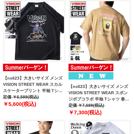
【ns623】大きいサイズ メンズ
VISION STREET WEAR スカル
【ns623】大きいサイズ メンズ
スケータープリント 半袖 Tシャ
VISION STREET WEAR スポン
ツ 5505701
定価 ￥6,589(税込)
ジボブコラボ 半袖 Tシャツ 春夏
￥5,600(税込)
新作 6505704 【fre】
定価 ￥7,689(税込)
￥7,300(税込)