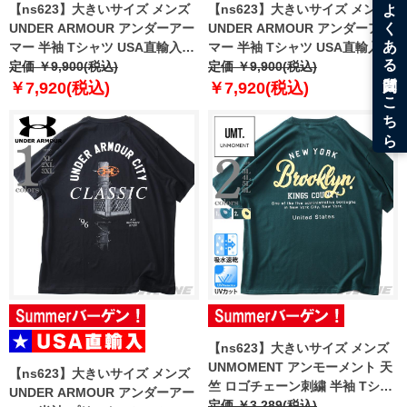
【ns623】大きいサイズ メンズ
【ns623】大きいサイズ メンズ
UNDER ARMOUR アンダーアー
UNDER ARMOUR アンダーアー
マー 半袖 Tシャツ USA直輸入
マー 半袖 Tシャツ USA直輸入
6000216-001
定価 ￥9,900(税込)
6000216-100
定価 ￥9,900(税込)
￥7,920(税込)
￥7,920(税込)
【ns623】大きいサイズ メンズ
UNMOMENT アンモーメント 天
【ns623】大きいサイズ メンズ
竺 ロゴチェーン刺繍 半袖 Tシャ
UNDER ARMOUR アンダーアー
ツ 吸水速乾 UVカット 12525085
定価 ￥3,289(税込)