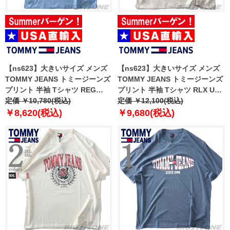
【ns623】大きいサイズ メンズ
【ns623】大きいサイズ メンズ
TOMMY JEANS トミージーンズ
TOMMY JEANS トミージーンズ
プリント 半袖 Tシャツ REG
プリント 半袖 Tシャツ RLX UNI
RWB SIGNATURE TEE USA直
定価 ￥10,780(税込)
FLAG TIGER TEE USA直輸入
定価 ￥12,100(税込)
輸入 dm0dm21109
dm0dm20350
￥8,620(税込)
￥9,680(税込)