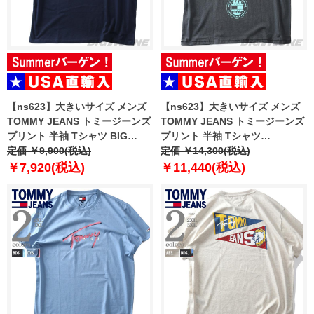
【ns623】大きいサイズ メンズ
【ns623】大きいサイズ メンズ
TOMMY JEANS トミージーンズ
TOMMY JEANS トミージーンズ
プリント 半袖 Tシャツ BIG
プリント 半袖 Tシャツ
FLAG SS TEE USA直輸入
定価 ￥9,900(税込)
OUTDOOR SS TEE USA直輸入
定価 ￥14,300(税込)
dm0dm22645
dm0dm22309
￥7,920(税込)
￥11,440(税込)