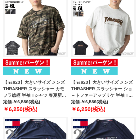
【ns623】大きいサイズ メンズ
【ns623】大きいサイズ メンズ
THRASHER スラッシャー カモ
THRASHER スラッシャー ショ
フラ総柄 半袖 Tシャツ 春夏新作
－トファーアップリケ 半袖 Tシ
th26su05k 【fre】
定価 ￥6,589(税込)
ャツ 春夏新作 th26su06k
定価 ￥6,589(税込)
【fre】
￥6,250(税込)
￥6,250(税込)