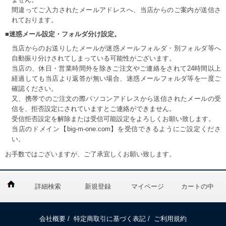
間違ってご入力されたメールアドレスへ、当店からのご案内が送信さ
れております。
■迷惑メール設定・フォルダ分け設定。
当店からのお送りしたメールが迷惑メールフォルダ・別フォルダ等へ
自動振り分けされてしまっている可能性がございます。
当店の、休日・営業時間外を除きご注文やご連絡をされて24時間以上
経過しても当店より返答が無い場合、迷惑メールフォルダ等を一度ご
確認ください。
又、携帯でのご注文の際パソコンアドレスから送信されたメールの受
信を、拒否設定にされていますとご連絡ができません。
受信拒否設定を解除または受信可能設定をよろしくお願い致します。
当店のドメイン【big-m-one.com】を受信できるようにご設定くださ
い。
お手数ではございますが、ご了承宜しくお願い致します。
詳細検索
新規登録
マイページ
カートの中
会社概要
/
特定商取引に基づく表記
/
ご利用規約