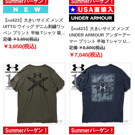
【ns623】大きいサイズ メンズ
UITTG ウイッグ デニム刺繍ワッ
【ns623】大きいサイズ メンズ
ペン プリント 半袖 Tシャツ 吸水
UNDER ARMOUR アンダーアー
速乾 UVカット 春夏新作
定価 ￥3,850(税込)
マー プリント 半袖 Tシャツ USA
12625129
￥3,650(税込)
直輸入 1389463-001
定価 ￥8,800(税込)
￥7,040(税込)