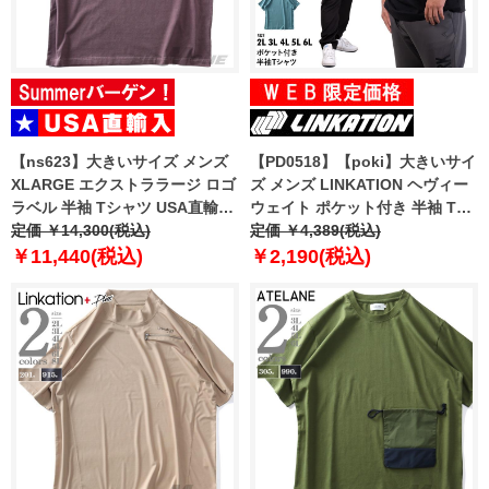
【ns623】大きいサイズ メンズ
【PD0518】【poki】大きいサイ
XLARGE エクストララージ ロゴ
ズ メンズ LINKATION ヘヴィー
ラベル 半袖 Tシャツ USA直輸入
ウェイト ポケット付き 半袖 Tシ
201261011003
定価 ￥14,300(税込)
ャツ アスレジャー スポーツウェ
定価 ￥4,389(税込)
ア la-t220216
￥11,440(税込)
￥2,190(税込)