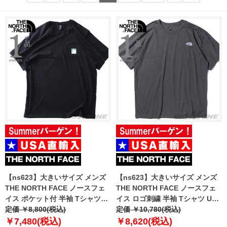
【ns623】大きいサイズ メンズ
【ns623】大きいサイズ メンズ
THE NORTH FACE ノースフェ
THE NORTH FACE ノースフェ
イス ポケット付 半袖 Tシャツ
イス ロゴ刺繍 半袖 Tシャツ USA
MOUNTAIN LOGO RLX SS TEE
定価 ￥8,800(税込)
直輸入 nf0a84gd-gaz
定価 ￥10,780(税込)
USA直輸入 nf0a8guu-jk3
￥7,480(税込)
￥8,620(税込)