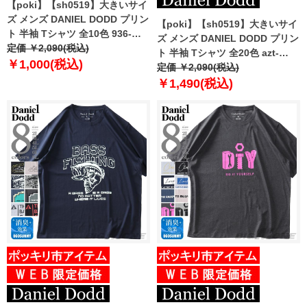
【poki】【sh0519】大きいサイ
ズ メンズ DANIEL DODD プリン
【poki】【sh0519】大きいサイ
ト 半袖 Tシャツ 全10色 936-
ズ メンズ DANIEL DODD プリン
t2202pt4
定価 ￥2,090(税込)
ト 半袖 Tシャツ 全20色 azt-
￥1,000(税込)
2202pt1
定価 ￥2,090(税込)
￥1,490(税込)