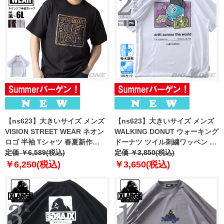
【ns623】大きいサイズ メンズ
【ns623】大きいサイズ メンズ
VISION STREET WEAR ネオン
WALKING DONUT ウォーキング
ロゴ 半袖 Tシャツ 春夏新作
ドーナツ ツイル刺繍ワッペン 発
6505702 【fre】
定価 ￥6,589(税込)
砲プリント 半袖 Tシャツ 吸水速
定価 ￥3,850(税込)
乾 UVカット 春夏新作 12625130
￥6,250(税込)
￥3,650(税込)