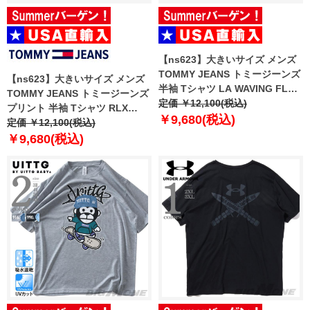
【ns623】大きいサイズ メンズ
TOMMY JEANS トミージーンズ
【ns623】大きいサイズ メンズ
半袖 Tシャツ LA WAVING FLAG
TOMMY JEANS トミージーンズ
EXT USA直輸入 dm0dm22520
定価 ￥12,100(税込)
プリント 半袖 Tシャツ RLX
￥9,680(税込)
VARSITY TIGER TEE USA直輸
定価 ￥12,100(税込)
入 dm0dm21191
￥9,680(税込)