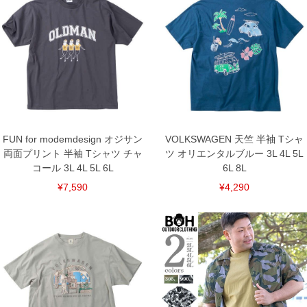
※【返品交換について】
返品交換希望の方は、商品到着後1週間以内にご連絡ください。
下着(肌着)やワイシャツは商品の性質上、返品交換不可とさせて頂いております。予め
ご了承くださいませ。
※【ボトムの裾上げをご希望の場合】
裾上げ料金は500円+税となります。
備考欄に股下●cmとご記入下さい。（裾上げ無料対象商品は1本につき税込6,000円以
上の品が対象。1本5,999円以下の商品は有料（500円+税）となります。）
出荷まで約1週間～20日間程お時間を頂く場合がございます。
尚、裾上げした商品は返品・交換不可となりますので、予めご了承下さい。
一部、お直しに対応出来ない商品がございます。(例：裾にファスナーや調節ひもが付
FUN for modemdesign オジサン
VOLKSWAGEN 天竺 半袖 Tシャ
いている、極端なデザインが施されている等)
両面プリント 半袖 Tシャツ チャ
ツ オリエンタルブルー 3L 4L 5L
※商品によって若干のサイズの誤差がございます。また、お客様がご使用の環境（コ
コール 3L 4L 5L 6L
6L 8L
ンピュータ画面）によって、商品の色味が若干異なる場合がございます。予めご了承
ください。
¥7,590
¥4,290
※当店での掲載商品は、実店鋪と在庫を共用しておりますので店頭での売り違い、店
舗からのお取り寄せ等により、お客様にご迷惑をお掛けしてしまう場合がございま
す。そのようなことがない様最大限に努めておりますが、もしあった場合速やかにご
連絡させて頂きますので予めご了承ください。
DETAIL