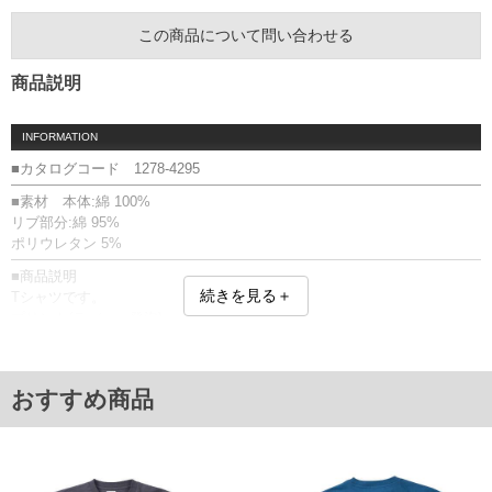
この商品について問い合わせる
商品説明
INFORMATION
■カタログコード 1278-4295
■素材 本体:綿 100%
リブ部分:綿 95%
ポリウレタン 5%
■商品説明
続きを見る＋
Tシャツです。
プリント(ラバー・発泡)
■サイズ表
サイズ/バスト/総丈/裾周り/肩幅/袖丈
3L/130/76/130/58/24
おすすめ商品
4L/140/78/140/60/25
5L/150/80/150/62/26
6L/160/82/160/64/27
単位はcm