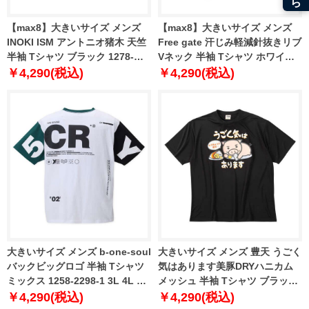
【max8】大きいサイズ メンズ
【max8】大きいサイズ メンズ
INOKI ISM アントニオ猪木 天竺
Free gate 汗じみ軽減針抜きリブ
半袖 Tシャツ ブラック 1278-
Vネック 半袖 Tシャツ ホワイト
5543-2 3L 4L 5L 6L 8L
1258-2250-1 3L 4L 5L 6L 8L
￥4,290(税込)
￥4,290(税込)
大きいサイズ メンズ b-one-soul
大きいサイズ メンズ 豊天 うごく
バックビッグロゴ 半袖 Tシャツ
気はあります美豚DRYハニカム
ミックス 1258-2298-1 3L 4L 5L
メッシュ 半袖 Tシャツ ブラック
6L
1258-6250-1 3L 4L 5L 6L 7L 8L
￥4,290(税込)
￥4,290(税込)