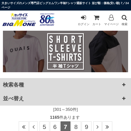
大きいサイズのメンズ専門店ビッグエムワン半袖Tシャツ通販サイト 並び順：価格(安い順) 7／24
ページ
ログイン
カート
マイページ
検索
検索各種
並べ替え
[301～350件]
1165
件あります
5
6
7
8
9