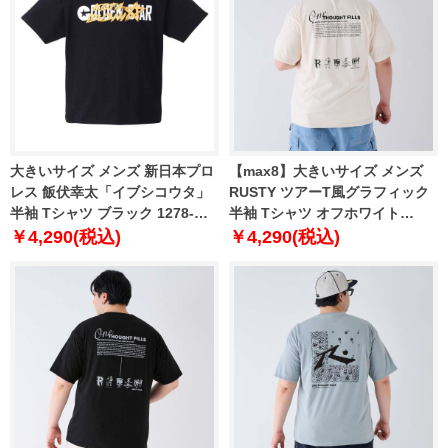
大きいサイズ メンズ 新日本プロ
【max8】大きいサイズ メンズ
レス 飯伏幸太「イブシコウタ」
RUSTY ツアーT風グラフィック
半袖 Tシャツ ブラック 1278-
半袖 Tシャツ オフホワイト
1593-1 3L 4L 5L 6L 8L
1278-4276-1 3L 4L 5L 6L 8L
￥4,290(税込)
￥4,290(税込)