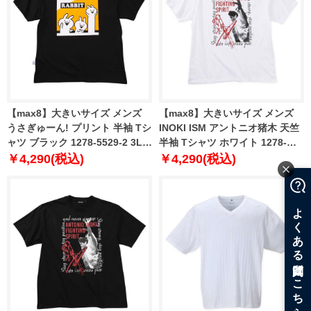
【max8】大きいサイズ メンズ
【max8】大きいサイズ メンズ
うさぎゅーん! プリント 半袖 Tシ
INOKI ISM アントニオ猪木 天竺
ャツ ブラック 1278-5529-2 3L
半袖 Tシャツ ホワイト 1278-
4L 5L 6L 8L
5543-1 3L 4L 5L 6L 8L
￥4,290(税込)
￥4,290(税込)