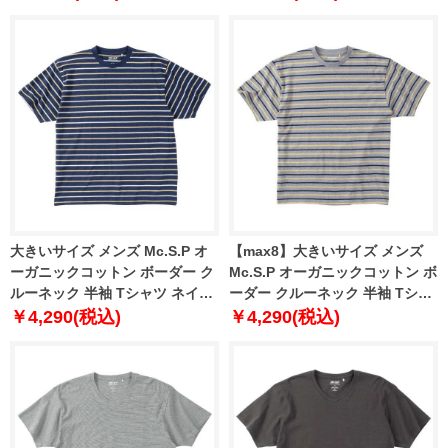
4L 5L 6L 7L 8L
大きいサイズ メンズ Mc.S.P オ
【max8】大きいサイズ メンズ
ーガニックコットン ボーダー ク
Mc.S.P オーガニックコットン ボ
ルーネック 半袖 Tシャツ ネイビ
ーダー クルーネック 半袖 Tシャ
ー杢 1278-4511-2 3L 4L 5L 6L
ツ グレー杢 1278-4511-3 3L 4L
￥4,290(税込)
￥4,290(税込)
7L 8L
5L 6L 7L 8L