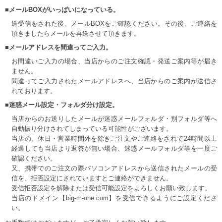
■メールBOXがいっぱいになっている。
送受信をされた後、メールBOXをご確認ください。その後、ご連絡を
頂きましたらメールを再送させて頂きます。
■メールアドレスを間違ってご入力。
お間違いご入力の場合、当店からのご注文確認・発送ご案内等が届き
ません。
間違ってご入力されたメールアドレスへ、当店からのご案内が送信さ
れております。
■迷惑メール設定・フォルダ分け設定。
当店からのお送りしたメールが迷惑メールフォルダ・別フォルダ等へ
自動振り分けされてしまっている可能性がございます。
当店の、休日・営業時間外を除きご注文やご連絡をされて24時間以上
経過しても当店より返答が無い場合、迷惑メールフォルダ等を一度ご
確認ください。
又、携帯でのご注文の際パソコンアドレスから送信されたメールの受
信を、拒否設定にされていますとご連絡ができません。
受信拒否設定を解除または受信可能設定をよろしくお願い致します。
当店のドメイン【big-m-one.com】を受信できるようにご設定くださ
い。