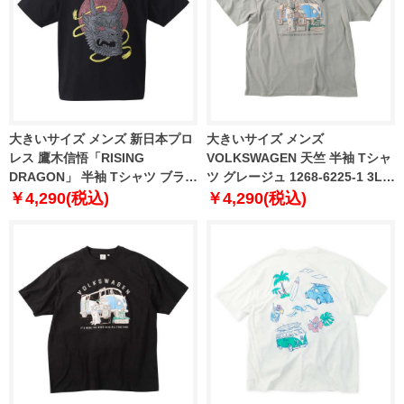
大きいサイズ メンズ 新日本プロ
大きいサイズ メンズ
レス 鷹木信悟「RISING
VOLKSWAGEN 天竺 半袖 Tシャ
DRAGON」 半袖 Tシャツ ブラッ
ツ グレージュ 1268-6225-1 3L
ク 1278-2573-1 3L 4L 5L 6L 8L
4L 5L 6L 8L
￥4,290(税込)
￥4,290(税込)