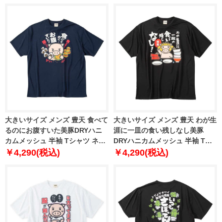
大きいサイズ メンズ 豊天 食べて
大きいサイズ メンズ 豊天 わが生
るのにお腹すいた美豚DRYハニ
涯に一皿の食い残しなし美豚
カムメッシュ 半袖 Tシャツ ネイ
DRYハニカムメッシュ 半袖 Tシ
ビー 1258-6251-1 3L 4L 5L 6L
ャツ ブラック 1258-6252-1 3L
￥4,290(税込)
￥4,290(税込)
7L 8L
4L 5L 6L 7L 8L