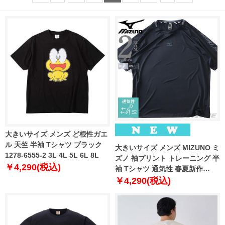
大きいサイズ メンズ ど根性ガエ
ル 天竺 半袖 Tシャツ ブラック
大きいサイズ メンズ MIZUNO ミ
1278-6555-2 3L 4L 5L 6L 8L
ズノ 袖プリント トレーニング 半
￥4,290(税込)
袖 Tシャツ 通気性 春夏新作
k2jadb15
￥4,290(税込)