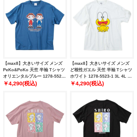
【max8】大きいサイズ メンズ
【max8】大きいサイズ メンズ
PeKo&PoKo 天竺 半袖 Tシャツ
ど根性ガエル 天竺 半袖 Tシャツ
オリエンタルブルー 1278-5521-
ホワイト 1278-5523-1 3L 4L 5L
2 3L 4L 5L 6L 8L
6L 8L
￥4,290(税込)
￥4,290(税込)