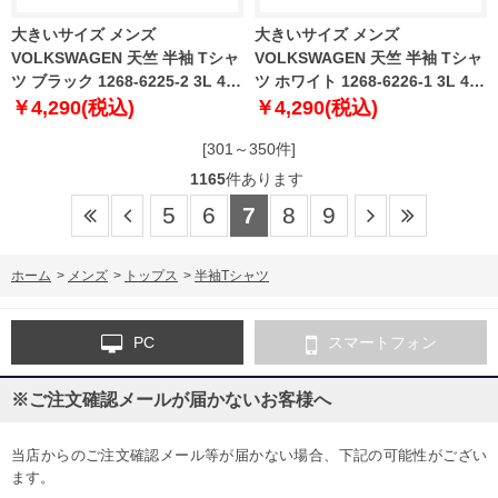
大きいサイズ メンズ
大きいサイズ メンズ
VOLKSWAGEN 天竺 半袖 Tシャ
VOLKSWAGEN 天竺 半袖 Tシャ
ツ ブラック 1268-6225-2 3L 4L
ツ ホワイト 1268-6226-1 3L 4L
5L 6L 8L
5L 6L 8L
￥4,290(税込)
￥4,290(税込)
[301～350件]
1165
件あります
5
6
7
8
9
ホーム
>
メンズ
>
トップス
>
半袖Tシャツ
PC
スマートフォン
※ご注文確認メールが届かないお客様へ
当店からのご注文確認メール等が届かない場合、下記の可能性がござい
ます。