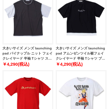
大きいサイズ メンズ launching
大きいサイズ メンズ launching
pad パイナップル ニット フェイ
pad アムンゼンツイル裾フェイ
クレイヤード 半袖 Tシャツ スミ
クレイヤード 半袖 Tシャツ ブラ
クロ × ホワイト 1258-4250-2 3L
ック × ホワイト 1258-4251-2 3L
￥4,290(税込)
￥4,290(税込)
4L 5L 6L
4L 5L 6L