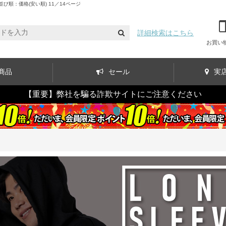
順：価格(安い順) 11／14ページ
詳細検索はこちら
お買い
商品
セール
実
【重要】弊社を騙る詐欺サイトにご注意ください