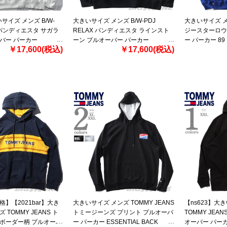
いサイズ メンズ B/W-
大きいサイズ メンズ B/W-PDJ
大きいサイズ メン
X パンディエスタ サガラ
RELAX パンディエスタ ラインスト
ジースターロウ
バー パーカー
ーン プルオーバー パーカー
ー パーカー 89 
￥17,600(税込)
￥17,600(税込)
564862k
HOODIE d1985
格】【2021bar】大き
大きいサイズ メンズ TOMMY JEANS
【ns623】大
 TOMMY JEANS ト
トミージーンズ プリント プルオーバ
TOMMY JEA
 ボーダー柄 プルオーバ
ー パーカー ESSENTIAL BACK
オーバー パーカ