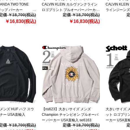
PANDA TWO TONE
CALVIN KLEIN カルヴァンクライン
CALVIN KLE
ルジップ パーカー
ロゴプリント プルオーバー パーカー
ラインジーンズ
定価 ￥18,700(税込)
定価 ￥18,700(税込)
定
USA直輸入 40gc201
ーバー パーカー
￥16,830(税込)
￥16,830(税込)
40bm800
メンズ HUF ハフ スウ
【ns623】大きいサイズ メンズ
大きいサイズ メ
ナー USA直輸入
Champion チャンピオン プルオーバ
ット ロゴプリン
ー パーカー USA直輸入 se6163
ーカー USA直輸入
定価 ￥18,700(税込)
定価 ￥18,700(税込)
定