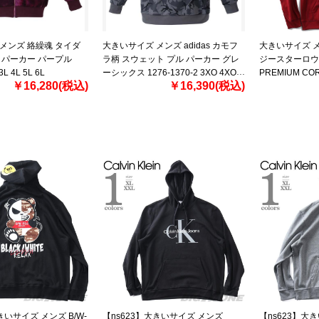
メンズ 絡繰魂 タイダ
大きいサイズ メンズ adidas カモフ
大きいサイズ メン
 パーカー パープル
ラ柄 スウェット プル パーカー グレ
ジースターロウ
3L 4L 5L 6L
ーシックス 1276-1370-2 3XO 4XO
PREMIUM COR
￥16,280(税込)
￥16,390(税込)
5XO 6XO 7XO 8XO
SWEATER d16
きいサイズ メンズ B/W-
【ns623】大きいサイズ メンズ
【ns623】大