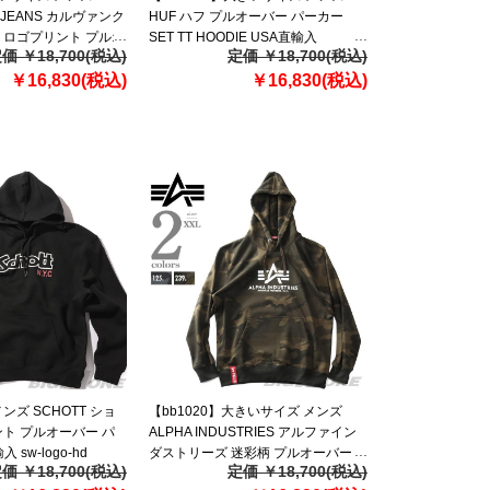
IN JEANS カルヴァンク
HUF ハフ プルオーバー パーカー
 ロゴプリント プルオ
SET TT HOODIE USA直輸入
価 ￥18,700(税込)
定価 ￥18,700(税込)
 USA直輸入
pf00572
￥16,830(税込)
￥16,830(税込)
ンズ SCHOTT ショ
【bb1020】大きいサイズ メンズ
ト プルオーバー パ
ALPHA INDUSTRIES アルファイン
 sw-logo-hd
ダストリーズ 迷彩柄 プルオーバー
価 ￥18,700(税込)
定価 ￥18,700(税込)
パーカー Basic hoody Camo USA直