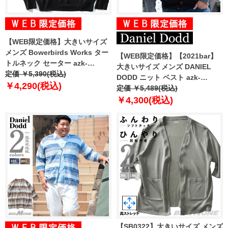
【WEB限定価格】大きいサイズ
メンズ Bowerbirds Works ター
【WEB限定価格】【2021bar】
トルネック セーター azk-
大きいサイズ メンズ DANIEL
180550
定価 ￥5,390(税込)
DODD ニット ベスト azk-
￥4,290(税込)
210526
定価 ￥5,489(税込)
￥4,300(税込)
【SB0322】大きいサイズ メンズ