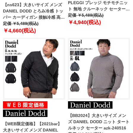
PLEGGI プレッジ モチモチニッ
【ns623】大きいサイズ メンズ
ト 無地 クルーネック セーター
DANIEL DODD とろみ冷感 トッ
65-87307-2
定価 ￥5,489(税込)
パー カーディガン 接触冷感 高ス
￥4,940(税込)
トレッチ 春夏新作 tkzz25-3
定価 ￥5,489(税込)
【fre】
￥4,660(税込)
【BB2024】大きいサイズ メン
ズ DANIEL DODD ニット タート
【WEB限定価格】【2021bar】
ルネック セーター azk-240516
大きいサイズ メンズ DANIEL