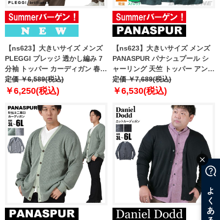
【ns623】大きいサイズ メンズ
【ns623】大きいサイズ メンズ
PLEGGI プレッジ 透かし編み 7
PANASPUR パナシュプール シ
分袖 トッパー カーディガン 春夏
ャーリング 天竺 トッパー アンサ
新作 66-20059-2 【fre】
定価 ￥6,589(税込)
ンブル 吸水速乾 軽量 ストレッチ
定価 ￥7,689(税込)
5402-610z
￥6,250(税込)
￥6,530(税込)