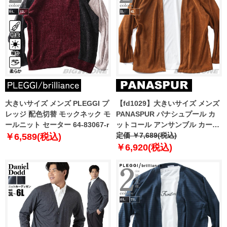
大きいサイズ メンズ PLEGGI プ
【fd1029】大きいサイズ メンズ
レッジ 配色切替 モックネック モ
PANASPUR パナシュプール カ
ールニット セーター 64-83067-r
ットコール アンサンブル カーデ
ィガン 5401-602z
定価 ￥7,689(税込)
￥6,589(税込)
￥6,920(税込)