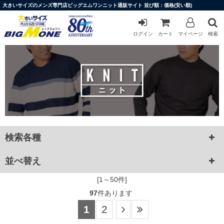
大きいサイズのメンズ専門店ビッグエムワンニット通販サイト 並び順：価格(安い順)
ログイン
カート
マイページ
検索
検索各種
並べ替え
[1～50件]
97
件あります
1
2