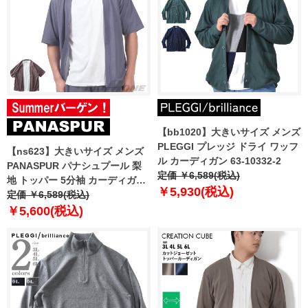
【bb1020】大きいサイズ メンズ
PLEGGI プレッジ ドライ ワッフ
【ns623】大きいサイズ メンズ
ル カーディガン 63-10332-2
PANASPUR パナシュプール 梨
定価 ￥6,589(税込)
地 トッパー 5分袖 カーディガン
￥5,930(税込)
+ 半袖 Tシャツ アンサンブル
定価 ￥6,589(税込)
5403-601z 【t2501】
￥5,600(税込)