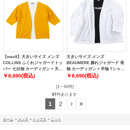
【max8】大きいサイズ メンズ
大きいサイズ メンズ
COLLINS ふくれジャガードトッ
BEAUMERE 膨れジャガード 長
パー 七分袖 カーディガン + 天竺
袖 カーディガン + 半袖 Tシャツ
半袖 Tシャツ マスタード×ホワイ
ホワイト × ブラック 1258-3330-
￥8,690(税込)
￥8,690(税込)
ト 1258-5301-3 3L 4L 5L 6L 8L
1 3L 4L 5L 6L
[1～50件]
97
件あります
1
2
ホーム
>
メンズ
>
トップス
>
ニット