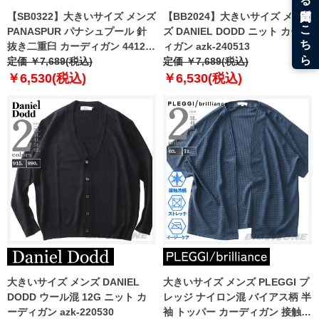
【SB0322】大きいサイズ メンズ
【BB2024】大きいサイズ メン
PANASPUR パナシュプール 針
ズ DANIEL DODD ニット カーデ
抜き二重臼 カーディガン 4412-
ィガン azk-240513
809
定価 ￥7,689(税込)
定価 ￥7,689(税込)
￥6,530(税込)
￥6,530(税込)
大きいサイズ メンズ DANIEL
大きいサイズ メンズ PLEGGI プ
DODD ウール混 12G ニット カ
レッジ ナイロン混 バイアス柄 半
ーディガン azk-220530
袖 トッパー カーディガン 接触冷