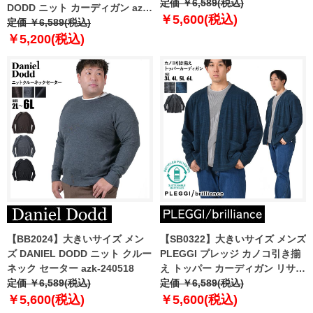
定価 ￥6,589(税込)
DODD ニット カーディガン azk-
￥5,600(税込)
210525
定価 ￥6,589(税込)
￥5,200(税込)
【BB2024】大きいサイズ メン
【SB0322】大きいサイズ メンズ
ズ DANIEL DODD ニット クルー
PLEGGI プレッジ カノコ引き揃
ネック セーター azk-240518
え トッパー カーディガン リサイ
定価 ￥6,589(税込)
クルポリエステル使用 64-
定価 ￥6,589(税込)
11510-2
￥5,600(税込)
￥5,600(税込)