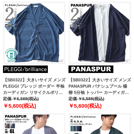
【SB0322】大きいサイズ メンズ
【SB0322】大きいサイズ メンズ
PLEGGI プレッジ ボーダー 半袖
PANASPUR パナシュプール 楊
カーディガン リサイクルポリエ
柳 5分袖 トッパー カーディガン
ステル使用 64-43450-2
定価 ￥6,589(税込)
+ 半袖 Tシャツ アンサンブル
定価 ￥6,589(税込)
4403-627z
￥5,600(税込)
￥5,600(税込)