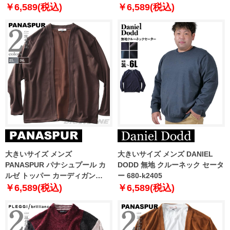
感 ストレッチ イージーケア 65-
￥6,589(税込)
￥6,589(税込)
45123-2
大きいサイズ メンズ
大きいサイズ メンズ DANIEL
PANASPUR パナシュプール カ
DODD 無地 クルーネック セータ
ルゼ トッパー カーディガン
ー 680-k2405
4401-726z
￥6,589(税込)
￥6,589(税込)