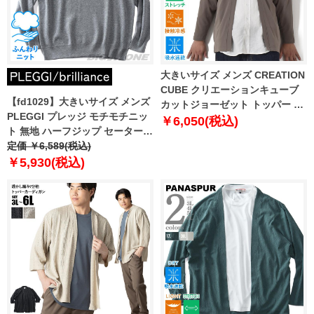
大きいサイズ メンズ CREATION
CUBE クリエーションキューブ
【fd1029】大きいサイズ メンズ
カットジョーゼット トッパー カ
PLEGGI プレッジ モチモチニッ
ーディガン 軽量 ストレッチ 吸水
￥6,050(税込)
ト 無地 ハーフジップ セーター
速乾 接触冷感 3402-708z
65-87345-2
定価 ￥6,589(税込)
￥5,930(税込)