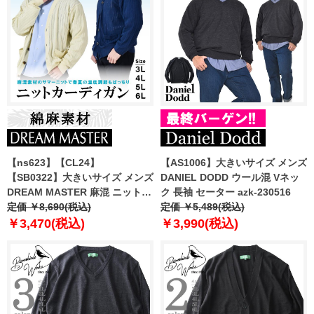
【ns623】【CL24】
【AS1006】大きいサイズ メンズ
【SB0322】大きいサイズ メンズ
DANIEL DODD ウール混 Vネッ
DREAM MASTER 麻混 ニット
ク 長袖 セーター azk-230516
カーディガン dm-cj240106
定価 ￥8,690(税込)
定価 ￥5,489(税込)
￥3,470(税込)
￥3,990(税込)