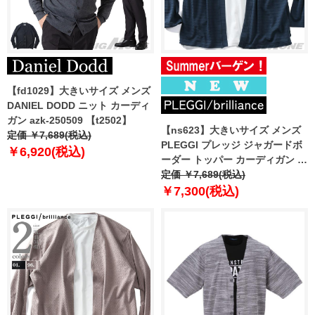
【fd1029】大きいサイズ メンズ
DANIEL DODD ニット カーディ
ガン azk-250509 【t2502】
【ns623】大きいサイズ メンズ
定価 ￥7,689(税込)
PLEGGI プレッジ ジャガードボ
￥6,920(税込)
ーダー トッパー カーディガン +
半袖 Tシャツ アンサンブル 春夏
定価 ￥7,689(税込)
新作 66-13280-2
￥7,300(税込)