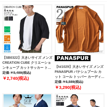
【SB0322】大きいサイズ メンズ
CREATION CUBE クリエーショ
【fd1029】大きいサイズ メンズ
ンキューブ カットサッカー トッ
PANASPUR パナシュプール カ
パー カーディガン 軽量 ストレッ
定価 ￥5,489(税込)
ット コール トッパー カーディガ
チ 吸水速乾 接触冷感 3402-713z
￥2,740(税込)
ン 3401-613z
定価 ￥6,589(税込)
￥3,290(税込)