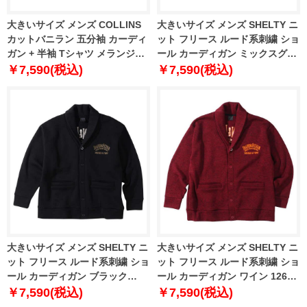
大きいサイズ メンズ COLLINS
大きいサイズ メンズ SHELTY ニ
カットバニラン 五分袖 カーディ
ット フリース ルード系刺繍 ショ
ガン + 半袖 Tシャツ メランジブ
ール カーディガン ミックスグレ
ラック × ブラック 1258-3263-2
ー 1268-3301-1 3L 4L 5L 6L
￥7,590(税込)
￥7,590(税込)
3L 4L 5L 6L 8L
大きいサイズ メンズ SHELTY ニ
大きいサイズ メンズ SHELTY ニ
ット フリース ルード系刺繍 ショ
ット フリース ルード系刺繍 ショ
ール カーディガン ブラック
ール カーディガン ワイン 1268-
1268-3301-2 3L 4L 5L 6L
3301-3 3L 4L 5L 6L
￥7,590(税込)
￥7,590(税込)