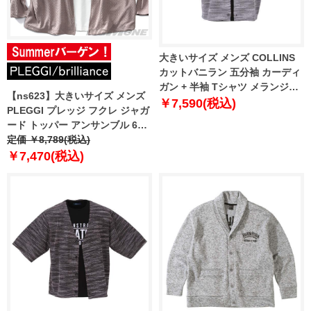
大きいサイズ メンズ COLLINS
カットバニラン 五分袖 カーディ
ガン + 半袖 Tシャツ メランジグ
【ns623】大きいサイズ メンズ
レー × ブラック 1258-3263-1 3L
￥7,590(税込)
PLEGGI プレッジ フクレ ジャガ
4L 5L 6L 8L
ード トッパー アンサンブル 65-
10527-2
定価 ￥8,789(税込)
￥7,470(税込)