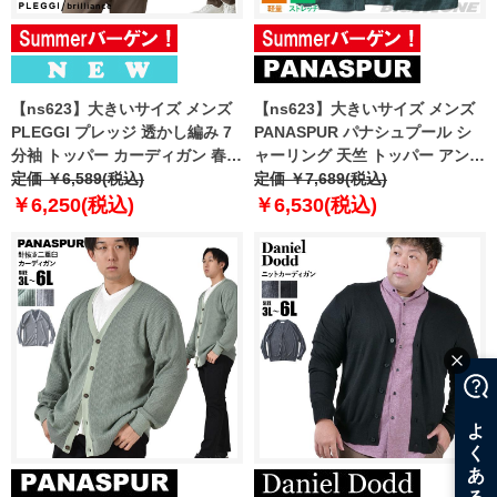
【ns623】大きいサイズ メンズ
【ns623】大きいサイズ メンズ
PLEGGI プレッジ 透かし編み 7
PANASPUR パナシュプール シ
分袖 トッパー カーディガン 春夏
ャーリング 天竺 トッパー アンサ
新作 66-20059-2 【fre】
定価 ￥6,589(税込)
ンブル 吸水速乾 軽量 ストレッチ
定価 ￥7,689(税込)
5402-610z
￥6,250(税込)
￥6,530(税込)