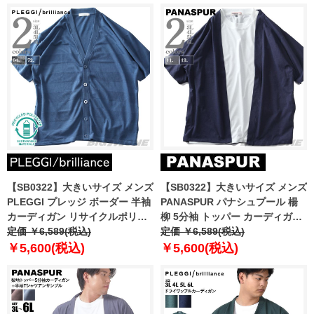
【SB0322】大きいサイズ メンズ
【SB0322】大きいサイズ メンズ
PLEGGI プレッジ ボーダー 半袖
PANASPUR パナシュプール 楊
カーディガン リサイクルポリエ
柳 5分袖 トッパー カーディガン
ステル使用 64-43450-2
定価 ￥6,589(税込)
+ 半袖 Tシャツ アンサンブル
定価 ￥6,589(税込)
4403-627z
￥5,600(税込)
￥5,600(税込)