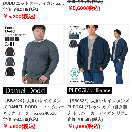
定価 ￥6,589(税込)
DODD ニット カーディガン azk-
￥5,600(税込)
210525
定価 ￥6,589(税込)
￥5,200(税込)
【BB2024】大きいサイズ メン
【SB0322】大きいサイズ メンズ
ズ DANIEL DODD ニット クルー
PLEGGI プレッジ カノコ引き揃
ネック セーター azk-240518
え トッパー カーディガン リサイ
定価 ￥6,589(税込)
クルポリエステル使用 64-
定価 ￥6,589(税込)
11510-2
￥5,600(税込)
￥5,600(税込)