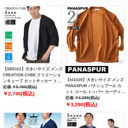
【SB0322】大きいサイズ メンズ
CREATION CUBE クリエーショ
【fd1029】大きいサイズ メンズ
ンキューブ カットサッカー トッ
PANASPUR パナシュプール カ
パー カーディガン 軽量 ストレッ
定価 ￥5,489(税込)
ット コール トッパー カーディガ
チ 吸水速乾 接触冷感 3402-713z
￥2,740(税込)
ン 3401-613z
定価 ￥6,589(税込)
￥3,290(税込)