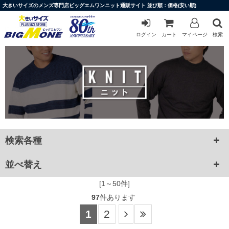
大きいサイズのメンズ専門店ビッグエムワンニット通販サイト 並び順：価格(安い順)
ログイン
カート
マイページ
検索
検索各種
並べ替え
[1～50件]
97
件あります
1
2