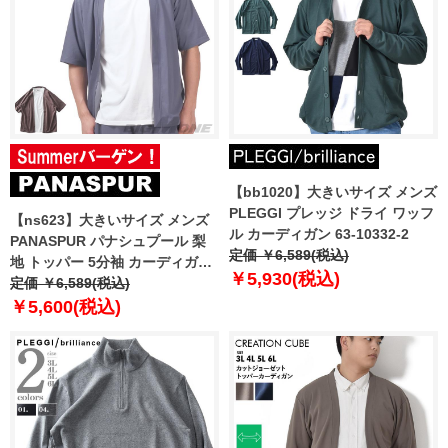
【bb1020】大きいサイズ メンズ
PLEGGI プレッジ ドライ ワッフ
【ns623】大きいサイズ メンズ
ル カーディガン 63-10332-2
PANASPUR パナシュプール 梨
定価 ￥6,589(税込)
地 トッパー 5分袖 カーディガン
￥5,930(税込)
+ 半袖 Tシャツ アンサンブル
定価 ￥6,589(税込)
5403-601z 【t2501】
￥5,600(税込)