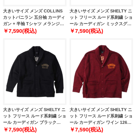
大きいサイズ メンズ COLLINS
大きいサイズ メンズ SHELTY ニ
カットバニラン 五分袖 カーディ
ット フリース ルード系刺繍 ショ
ガン + 半袖 Tシャツ メランジブ
ール カーディガン ミックスグレ
ラック × ブラック 1258-3263-2
ー 1268-3301-1 3L 4L 5L 6L
￥7,590(税込)
￥7,590(税込)
3L 4L 5L 6L 8L
大きいサイズ メンズ SHELTY ニ
大きいサイズ メンズ SHELTY ニ
ット フリース ルード系刺繍 ショ
ット フリース ルード系刺繍 ショ
ール カーディガン ブラック
ール カーディガン ワイン 1268-
1268-3301-2 3L 4L 5L 6L
3301-3 3L 4L 5L 6L
￥7,590(税込)
￥7,590(税込)