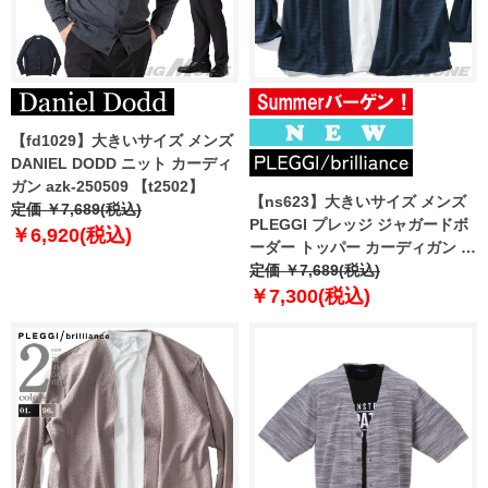
【fd1029】大きいサイズ メンズ
DANIEL DODD ニット カーディ
ガン azk-250509 【t2502】
【ns623】大きいサイズ メンズ
定価 ￥7,689(税込)
PLEGGI プレッジ ジャガードボ
￥6,920(税込)
ーダー トッパー カーディガン +
半袖 Tシャツ アンサンブル 春夏
定価 ￥7,689(税込)
新作 66-13280-2
￥7,300(税込)