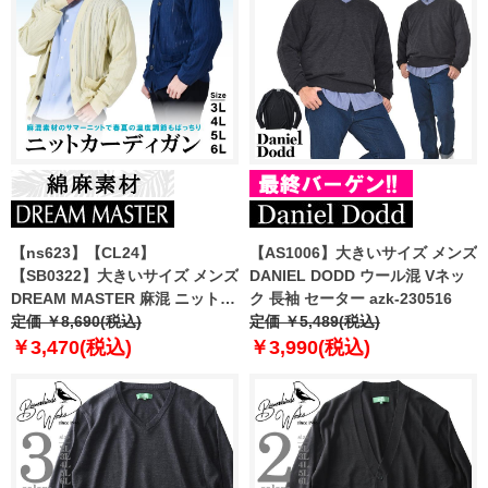
【ns623】【CL24】
【AS1006】大きいサイズ メンズ
【SB0322】大きいサイズ メンズ
DANIEL DODD ウール混 Vネッ
DREAM MASTER 麻混 ニット
ク 長袖 セーター azk-230516
カーディガン dm-cj240106
定価 ￥8,690(税込)
定価 ￥5,489(税込)
￥3,470(税込)
￥3,990(税込)