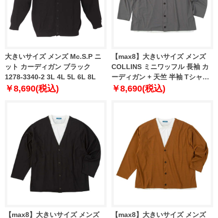
大きいサイズ メンズ Mc.S.P ニ
【max8】大きいサイズ メンズ
ット カーディガン ブラック
COLLINS ミニワッフル 長袖 カ
1278-3340-2 3L 4L 5L 6L 8L
ーディガン + 天竺 半袖 Tシャツ
グレー×ホワイト 1258-5300-1
￥8,690(税込)
￥8,690(税込)
3L 4L 5L 6L 8L
【max8】大きいサイズ メンズ
【max8】大きいサイズ メンズ