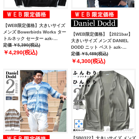
【WEB限定価格】大きいサイズ
メンズ Bowerbirds Works ター
【WEB限定価格】【2021bar】
トルネック セーター azk-
大きいサイズ メンズ DANIEL
180550
定価 ￥5,390(税込)
DODD ニット ベスト azk-
￥4,290(税込)
210526
定価 ￥5,489(税込)
￥4,300(税込)
【SB0322】大きいサイズ メンズ