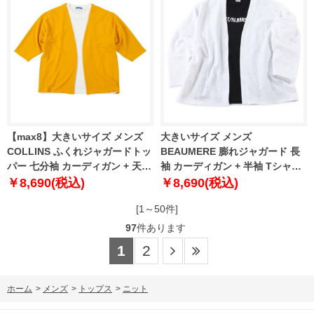
【max8】大きいサイズ メンズ
大きいサイズ メンズ
COLLINS ふくれジャガードトッ
BEAUMERE 膨れジャガード 長
パー 七分袖 カーディガン + 天竺
袖 カーディガン + 半袖 Tシャツ
半袖 Tシャツ マスタード×ホワイ
ホワイト × ブラック 1258-3330-
￥8,690(税込)
￥8,690(税込)
ト 1258-5301-3 3L 4L 5L 6L 8L
1 3L 4L 5L 6L
[1～50件]
97
件あります
1
2
ホーム
>
メンズ
>
トップス
>
ニット