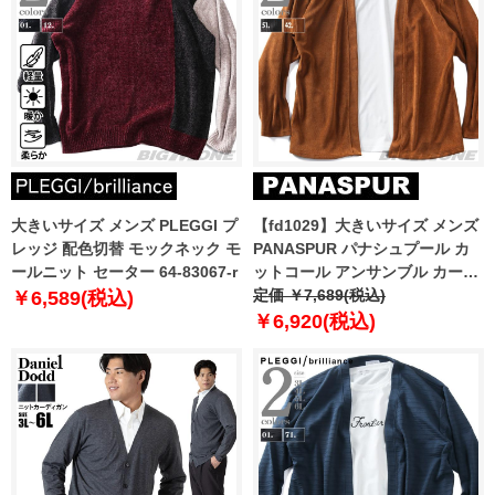
大きいサイズ メンズ PLEGGI プ
【fd1029】大きいサイズ メンズ
レッジ 配色切替 モックネック モ
PANASPUR パナシュプール カ
ールニット セーター 64-83067-r
ットコール アンサンブル カーデ
ィガン 5401-602z
定価 ￥7,689(税込)
￥6,589(税込)
￥6,920(税込)