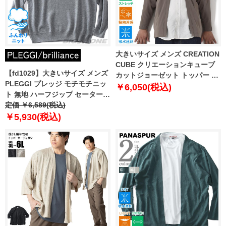
大きいサイズ メンズ CREATION
CUBE クリエーションキューブ
【fd1029】大きいサイズ メンズ
カットジョーゼット トッパー カ
PLEGGI プレッジ モチモチニッ
ーディガン 軽量 ストレッチ 吸水
￥6,050(税込)
ト 無地 ハーフジップ セーター
速乾 接触冷感 3402-708z
65-87345-2
定価 ￥6,589(税込)
￥5,930(税込)