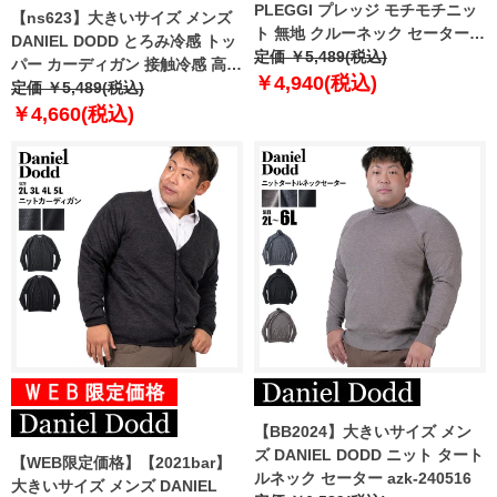
PLEGGI プレッジ モチモチニッ
【ns623】大きいサイズ メンズ
ト 無地 クルーネック セーター
DANIEL DODD とろみ冷感 トッ
65-87307-2
定価 ￥5,489(税込)
パー カーディガン 接触冷感 高ス
￥4,940(税込)
トレッチ 春夏新作 tkzz25-3
定価 ￥5,489(税込)
【fre】
￥4,660(税込)
【BB2024】大きいサイズ メン
ズ DANIEL DODD ニット タート
【WEB限定価格】【2021bar】
ルネック セーター azk-240516
大きいサイズ メンズ DANIEL