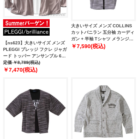
大きいサイズ メンズ COLLINS
カットバニラン 五分袖 カーディ
ガン + 半袖 Tシャツ メランジグ
【ns623】大きいサイズ メンズ
レー × ブラック 1258-3263-1 3L
￥7,590(税込)
PLEGGI プレッジ フクレ ジャガ
4L 5L 6L 8L
ード トッパー アンサンブル 65-
10527-2
定価 ￥8,789(税込)
￥7,470(税込)