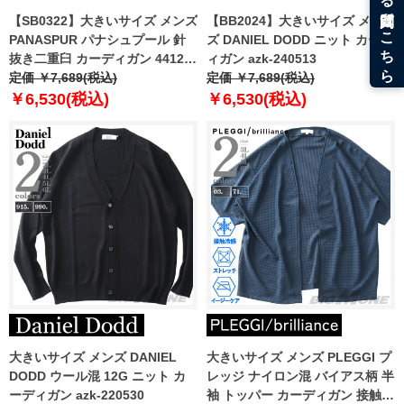
【SB0322】大きいサイズ メンズ
【BB2024】大きいサイズ メン
PANASPUR パナシュプール 針
ズ DANIEL DODD ニット カーデ
抜き二重臼 カーディガン 4412-
ィガン azk-240513
809
定価 ￥7,689(税込)
定価 ￥7,689(税込)
￥6,530(税込)
￥6,530(税込)
大きいサイズ メンズ DANIEL
大きいサイズ メンズ PLEGGI プ
DODD ウール混 12G ニット カ
レッジ ナイロン混 バイアス柄 半
ーディガン azk-220530
袖 トッパー カーディガン 接触冷