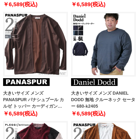
感 ストレッチ イージーケア 65-
￥6,589(税込)
￥6,589(税込)
45123-2
大きいサイズ メンズ
大きいサイズ メンズ DANIEL
PANASPUR パナシュプール カ
DODD 無地 クルーネック セータ
ルゼ トッパー カーディガン
ー 680-k2405
4401-726z
￥6,589(税込)
￥6,589(税込)