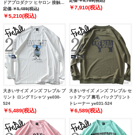
定価 ￥8,789(税込)
ドアプロダクツ ヒヤロン 接触冷
￥7,910(税込)
感 半袖 Tシャツ 春夏新作
定価 ￥5,489(税込)
x563ae
￥5,210(税込)
大きいサイズ メンズ フレブル プ
大きいサイズ メンズ フレブル セ
リント ロング Tシャツ ye030-
ットアップ 裏毛 パックプリント
524
トレーナー ye031-524
￥5,489(税込)
￥6,589(税込)