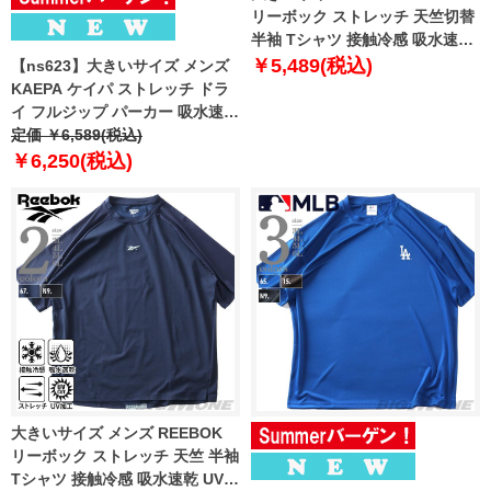
リーボック ストレッチ 天竺切替
半袖 Tシャツ 接触冷感 吸水速乾
UV加工 消臭 x5532r 【t2501】
￥5,489(税込)
【ns623】大きいサイズ メンズ
KAEPA ケイパ ストレッチ ドラ
イ フルジップ パーカー 吸水速乾
UV対策 春夏新作 wm811314
定価 ￥6,589(税込)
￥6,250(税込)
大きいサイズ メンズ REEBOK
リーボック ストレッチ 天竺 半袖
Tシャツ 接触冷感 吸水速乾 UV加