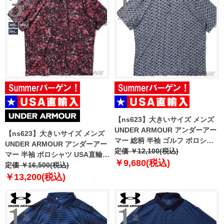
【ns623】大きいサイズ メンズ
UNDER ARMOUR アンダーアー
【ns623】大きいサイズ メンズ
マー 総柄 半袖 ゴルフ ポロシャ
UNDER ARMOUR アンダーアー
ツ USA直輸入 um0988-190
定価 ￥12,100(税込)
マー 半袖 ポロシャツ USA直輸入
￥9,680(税込)
um0976
定価 ￥16,500(税込)
￥13,200(税込)