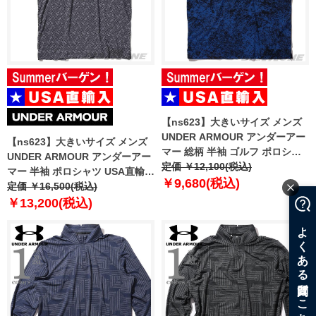
【ns623】大きいサイズ メンズ
UNDER ARMOUR アンダーアー
【ns623】大きいサイズ メンズ
マー 総柄 半袖 ゴルフ ポロシャ
UNDER ARMOUR アンダーアー
ツ USA直輸入 um0997-1139
定価 ￥12,100(税込)
マー 半袖 ポロシャツ USA直輸入
￥9,680(税込)
um0994
定価 ￥16,500(税込)
￥13,200(税込)