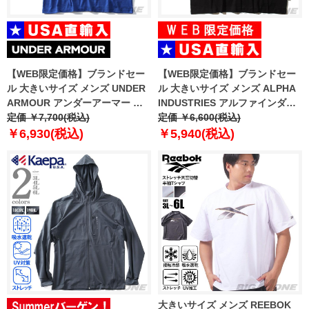
【WEB限定価格】ブランドセー
【WEB限定価格】ブランドセー
ル 大きいサイズ メンズ UNDER
ル 大きいサイズ メンズ ALPHA
ARMOUR アンダーアーマー ロ
INDUSTRIES アルファインダス
ゴ プリント 半袖 Tシャツ USA直
定価 ￥7,700(税込)
トリーズ プリント 半袖 Tシャツ
定価 ￥6,600(税込)
輸入 um5104
USA直輸入 uts49000g1
￥6,930(税込)
￥5,940(税込)
大きいサイズ メンズ REEBOK