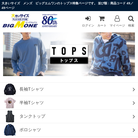
大きいサイズ メンズ ビッグエムワンのトップス特集ページです。 並び順：商品コード 49／
49ページ
ログイン
カート
マイページ
検索
長袖Tシャツ
半袖Tシャツ
タンクトップ
ポロシャツ