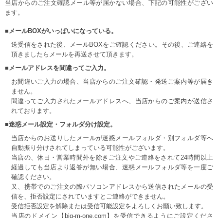
当店からのご注文確認メール等が届かない場合、下記の可能性がござい
ます。
■メールBOXがいっぱいになっている。
送受信をされた後、メールBOXをご確認ください。その後、ご連絡を
頂きましたらメールを再送させて頂きます。
■メールアドレスを間違ってご入力。
お間違いご入力の場合、当店からのご注文確認・発送ご案内等が届き
ません。
間違ってご入力されたメールアドレスへ、当店からのご案内が送信さ
れております。
■迷惑メール設定・フォルダ分け設定。
当店からのお送りしたメールが迷惑メールフォルダ・別フォルダ等へ
自動振り分けされてしまっている可能性がございます。
当店の、休日・営業時間外を除きご注文やご連絡をされて24時間以上
経過しても当店より返答が無い場合、迷惑メールフォルダ等を一度ご
確認ください。
又、携帯でのご注文の際パソコンアドレスから送信されたメールの受
信を、拒否設定にされていますとご連絡ができません。
受信拒否設定を解除または受信可能設定をよろしくお願い致します。
当店のドメイン【big-m-one.com】を受信できるようにご設定くださ