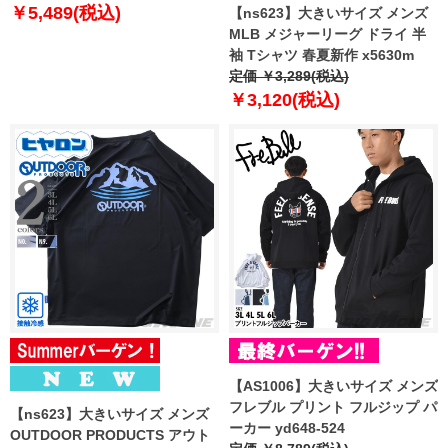
工 消臭 x5533r
￥5,489(税込)
【ns623】大きいサイズ メンズ
MLB メジャーリーグ ドライ 半
袖 Tシャツ 春夏新作 x5630m
定価 ￥3,289(税込)
￥3,120(税込)
【AS1006】大きいサイズ メンズ
フレブル プリント フルジップ パ
【ns623】大きいサイズ メンズ
ーカー yd648-524
OUTDOOR PRODUCTS アウト