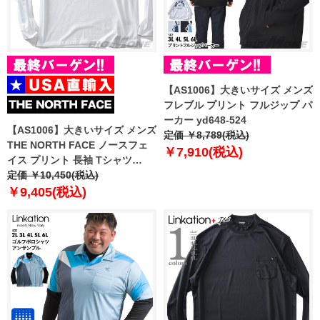
【AS1006】大きいサイズ メンズ
フレブル プリント フルジップ パ
ーカー yd648-524
【AS1006】大きいサイズ メンズ
定価 ￥8,789(税込)
THE NORTH FACE ノースフェ
￥7,910(税込)
イス プリント 長袖 Tシャツ
HALF DOME TEE USA直輸入
定価 ￥10,450(税込)
nf0a811o-la9
￥9,405(税込)