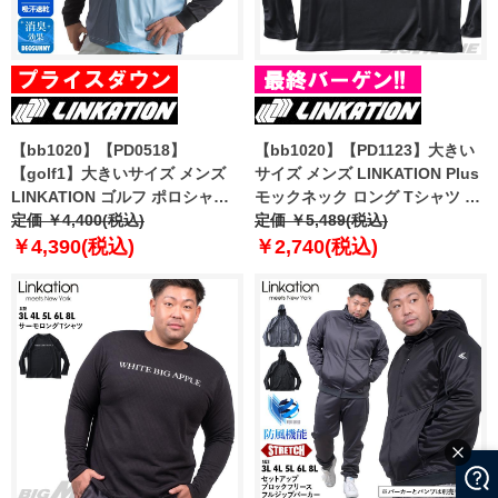
【bb1020】【PD0518】
【bb1020】【PD1123】大きい
【golf1】大きいサイズ メンズ
サイズ メンズ LINKATION Plus
LINKATION ゴルフ ポロシャツ
モックネック ロング Tシャツ ア
アンサンブル アスレジャー スポ
定価 ￥4,400(税込)
スレジャー スポーツウェア la-
定価 ￥5,489(税込)
ーツウェア la-pr210276
t220421
￥4,390(税込)
￥2,740(税込)