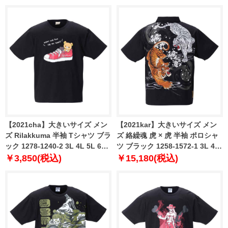
【2021cha】大きいサイズ メン
【2021kar】大きいサイズ メン
ズ Rilakkuma 半袖 Tシャツ ブラ
ズ 絡繰魂 虎 × 虎 半袖 ポロシャ
ック 1278-1240-2 3L 4L 5L 6L
ツ ブラック 1258-1572-1 3L 4L
8L
5L 6L
￥3,850(税込)
￥15,180(税込)