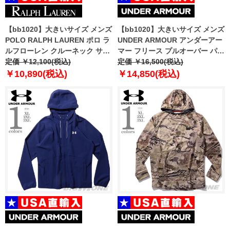
【bb1020】大きいサイズ メンズ
【bb1020】大きいサイズ メンズ
POLO RALPH LAUREN ポロ ラ
UNDER ARMOUR アンダーアー
ルフローレン クルーネック サー
マー フリース プルオーバー パー
マル 長袖 Tシャツ USA直輸入
定価 ￥12,100(税込)
カー Fleece Hunt Logo Hoodie
定価 ￥16,500(税込)
pwlc2f
USA直輸入 1375114-001
￥10,890(税込)
￥14,850(税込)