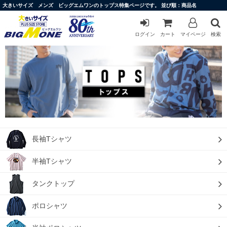
大きいサイズ メンズ ビッグエムワンのトップス特集ページです。 並び順：商品名
ログイン
カート
マイページ
検索
長袖Tシャツ
半袖Tシャツ
タンクトップ
ポロシャツ