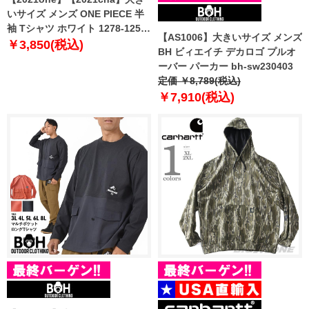
いサイズ メンズ ONE PIECE 半
袖 Tシャツ ホワイト 1278-1250-
【AS1006】大きいサイズ メンズ
1 3L 4L 5L 6L 8L
￥3,850(税込)
BH ビィエイチ デカロゴ プルオ
ーバー パーカー bh-sw230403
定価 ￥8,789(税込)
￥7,910(税込)