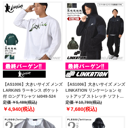
【AS1006】大きいサイズ メンズ
【AS1006】大きいサイズ メンズ
LARKiNS ラーキンス ポケット
LINKATION リンケーション セ
付 ロング Tシャツ ld049-524
ットアップ ストレッチ ソフトボ
定価 ￥5,489(税込)
ア フルジップ パーカー アスレジ
定価 ￥10,780(税込)
ャー スポーツウェア lkb-230502
￥4,940(税込)
￥7,680(税込)