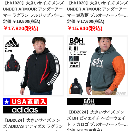
【bb1020】大きいサイズ メンズ
【bb1020】大きいサイズ メンズ
UNDER ARMOUR アンダーアー
UNDER ARMOUR アンダーアー
マー ラグラン フルジップ パーカ
マー 迷彩柄 プルオーバー パーカ
ー ウィンドブレーカー USA直輸
定価 ￥19,800(税込)
ー Storm Camo Kangzip
定価 ￥17,600(税込)
入 1377171-468
Hoodie USA直輸入 1375113-
￥17,820(税込)
￥15,840(税込)
989
【BB2024】大きいサイズ メン
ズ BH ビィエイチ ヘビーウェイ
【BB2024】大きいサイズ メン
ト デカロゴ プルオーバー パーカ
ズ ADIDAS アディダス ラグラン
ー bh-sw240404
定価 ￥8,789(税込)