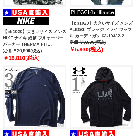
【bb1020】大きいサイズ メンズ
PLEGGI プレッジ ドライ ワッフ
【bb1020】大きいサイズ メンズ
ル カーディガン 63-10332-2
NIKE ナイキ 総柄 プルオーバー
定価 ￥6,589(税込)
パーカー THERMA-FIT
￥5,930(税込)
PULLOVER FITNESS HOODIE
定価 ￥20,900(税込)
USA直輸入 dq4836
￥18,810(税込)