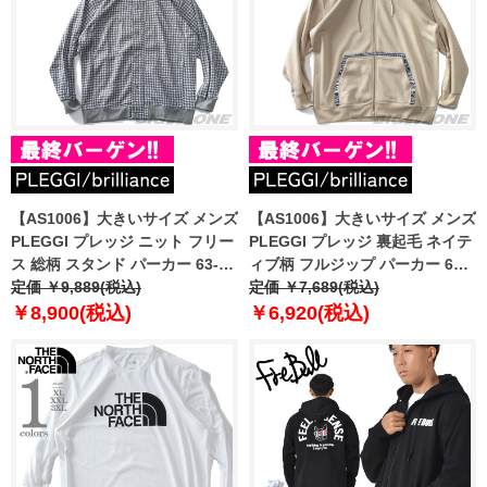
【AS1006】大きいサイズ メンズ
【AS1006】大きいサイズ メンズ
PLEGGI プレッジ ニット フリー
PLEGGI プレッジ 裏起毛 ネイテ
ス 総柄 スタンド パーカー 63-
ィブ柄 フルジップ パーカー 63-
80212-2
定価 ￥9,889(税込)
80892-2
定価 ￥7,689(税込)
￥8,900(税込)
￥6,920(税込)