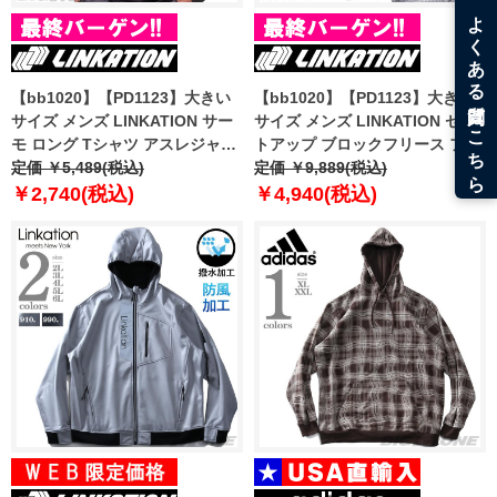
【bb1020】【PD1123】大きい
【bb1020】【PD1123】大きい
サイズ メンズ LINKATION サー
サイズ メンズ LINKATION セッ
モ ロング Tシャツ アスレジャー
トアップ ブロックフリース フル
スポーツウェア la-t220416
定価 ￥5,489(税込)
ジップ パーカー ストレッチ 防風
定価 ￥9,889(税込)
機能 アスレジャー スポーツウェ
￥2,740(税込)
￥4,940(税込)
ア la-cj220420