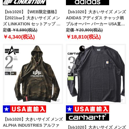
【bb1020】【WEB限定価格】
【bb1020】大きいサイズ メンズ
【2021bar】大きいサイズ メン
ADIDAS アディダス チャック柄
ズ LINKATION セットアップ 防
プルオーバー パーカー USA直輸
風 フルジップ カット パーカー
定価 ￥8,690(税込)
入 hk2750
定価 ￥20,900(税込)
撥水加工 アスレジャー スポーツ
￥4,340(税込)
￥18,810(税込)
ウェア la-cj200426
【bb1020】大きいサイズ メンズ
ALPHA INDUSTRIES アルファ
【bb1020】大きいサイズ メンズ