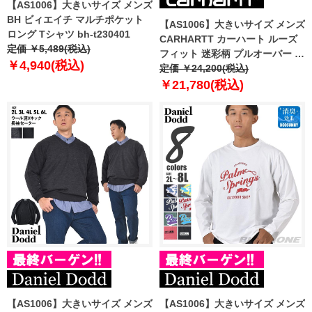
【AS1006】大きいサイズ メンズ
BH ビィエイチ マルチポケット
【AS1006】大きいサイズ メンズ
ロング Tシャツ bh-t230401
CARHARTT カーハート ルーズ
定価 ￥5,489(税込)
フィット 迷彩柄 プルオーバー パ
￥4,940(税込)
ーカー Loose Fit Midweight
定価 ￥24,200(税込)
Camo Graphic Sweatshirt USA
￥21,780(税込)
直輸入 105484
【AS1006】大きいサイズ メンズ
【AS1006】大きいサイズ メンズ