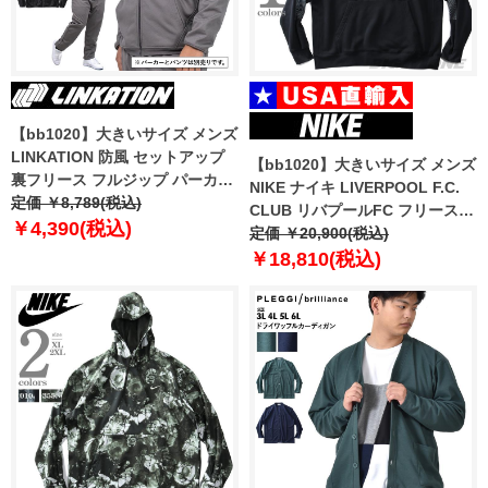
【bb1020】大きいサイズ メンズ
LINKATION 防風 セットアップ
【bb1020】大きいサイズ メンズ
裏フリース フルジップ パーカー
NIKE ナイキ LIVERPOOL F.C.
la-cj210414
定価 ￥8,789(税込)
CLUB リバプールFC フリース
￥4,390(税込)
プルオーバー パーカー USA直輸
定価 ￥20,900(税込)
入 dn3119
￥18,810(税込)