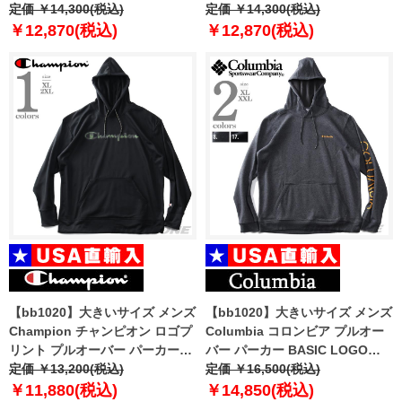
柄 USA直輸入 s9441p-586638
定価 ￥14,300(税込)
輸入 s90224
定価 ￥14,300(税込)
￥12,870(税込)
￥12,870(税込)
【bb1020】大きいサイズ メンズ
【bb1020】大きいサイズ メンズ
Champion チャンピオン ロゴプ
Columbia コロンビア プルオー
リント プルオーバー パーカー
バー パーカー BASIC LOGO
USA直輸入 s9441pg586mda
定価 ￥13,200(税込)
HOODIE USA直輸入 1681661
定価 ￥16,500(税込)
￥11,880(税込)
￥14,850(税込)