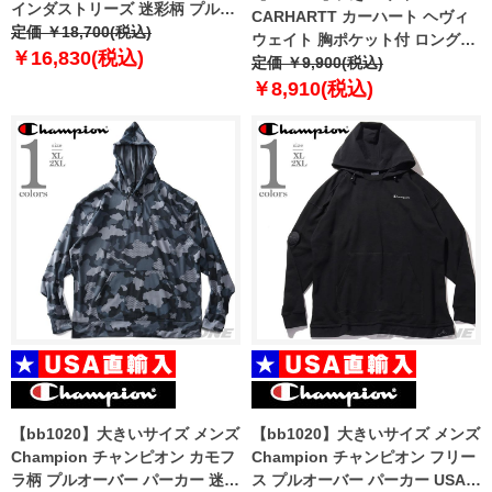
インダストリーズ 迷彩柄 プルオ
CARHARTT カーハート ヘヴィ
ーバー パーカー Basic hoody
定価 ￥18,700(税込)
ウェイト 胸ポケット付 ロングス
Camo USA直輸入 178312c
￥16,830(税込)
リーブ Tシャツ ルーズフィット
定価 ￥9,900(税込)
USA直輸入 k126
￥8,910(税込)
【bb1020】大きいサイズ メンズ
【bb1020】大きいサイズ メンズ
Champion チャンピオン カモフ
Champion チャンピオン フリー
ラ柄 プルオーバー パーカー 迷彩
ス プルオーバー パーカー USA直