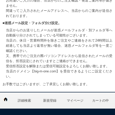
お間違いご入力の場合、当店からのご注文確認・発送ご案内等が届き
ません。
間違ってご入力されたメールアドレスへ、当店からのご案内が送信さ
れております。
■迷惑メール設定・フォルダ分け設定。
当店からのお送りしたメールが迷惑メールフォルダ・別フォルダ等へ
自動振り分けされてしまっている可能性がございます。
当店の、休日・営業時間外を除きご注文やご連絡をされて24時間以上
経過しても当店より返答が無い場合、迷惑メールフォルダ等を一度ご
確認ください。
又、携帯でのご注文の際パソコンアドレスから送信されたメールの受
信を、拒否設定にされていますとご連絡ができません。
受信拒否設定を解除または受信可能設定をよろしくお願い致します。
当店のドメイン【big-m-one.com】を受信できるようにご設定くださ
い。
お手数ではございますが、ご了承宜しくお願い致します。
詳細検索
新規登録
マイページ
カートの中