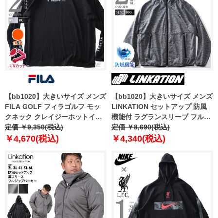
【bb1020】大きいサイズ メンズ
【bb1020】大きいサイズ メンズ
FILA GOLF フィラゴルフ モッ
LINKATION セットアップ 防風
クネック クレイジーホットイン
機能付 ラグランスリーブ フルジ
ナー ロング Tシャツ 保温 UVカ
定価 ￥9,350(税込)
ップ パーカー アスレジャー スポ
定価 ￥8,690(税込)
ット ゴルフウェア 782923k
ーツウェア la-cj190429
￥4,670(税込)
￥4,340(税込)