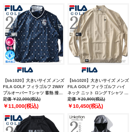
【bb1020】大きいサイズ メンズ
【bb1020】大きいサイズ メンズ
FILA GOLF フィラゴルフ 2WAY
FILA GOLF フィラゴルフ ハイ
プルオーバー Tシャツ 蓄熱 撥水
ネック ニット ロング Tシャツ ゴ
加工 782224k
定価 ￥22,000(税込)
ルフウェア 782710k
定価 ￥20,900(税込)
￥11,000(税込)
￥10,450(税込)