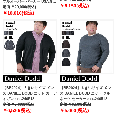
プルオーバー パーカー USA直輸
￥6,150(税込)
入 ix9644
定価 ￥20,900(税込)
￥18,810(税込)
【BB2024】大きいサイズ メン
【BB2024】大きいサイズ メン
ズ DANIEL DODD ニット カーデ
ズ DANIEL DODD ニット クルー
ィガン azk-240513
ネック セーター azk-240518
定価 ￥7,689(税込)
定価 ￥6,589(税込)
￥6,530(税込)
￥5,600(税込)