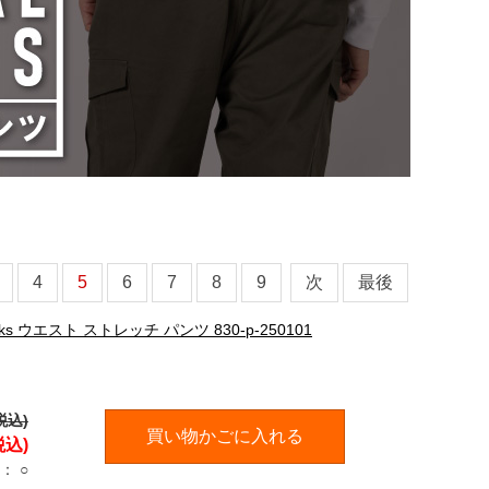
4
5
6
7
8
9
次
最後
rks ウエスト ストレッチ パンツ 830-p-250101
税込)
買い物かごに入れる
税込)
：
○