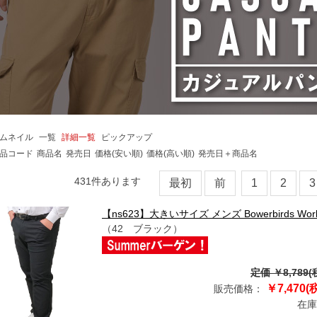
ムネイル
一覧
詳細一覧
ピックアップ
品コード
商品名
発売日
価格(安い順)
価格(高い順)
発売日＋商品名
431
件あります
最初
前
1
2
3
【ns623】大きいサイズ メンズ Bowerbirds Wo
（42 ブラック）
定価 ￥8,789(
￥7,470(
販売価格：
在庫