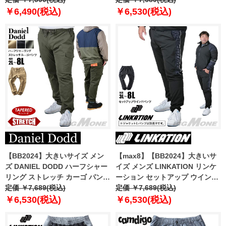
￥6,490(税込)
￥6,530(税込)
【BB2024】大きいサイズ メン
【max8】【BB2024】大きいサ
ズ DANIEL DODD ハーフシャー
イズ メンズ LINKATION リンケ
リング ストレッチ カーゴ パンツ
ーション セットアップ ウインド
テーパード azp240401201t
定価 ￥7,689(税込)
パンツ アスレジャー スポーツウ
定価 ￥7,689(税込)
ェア lkswp-240401
￥6,530(税込)
￥6,530(税込)