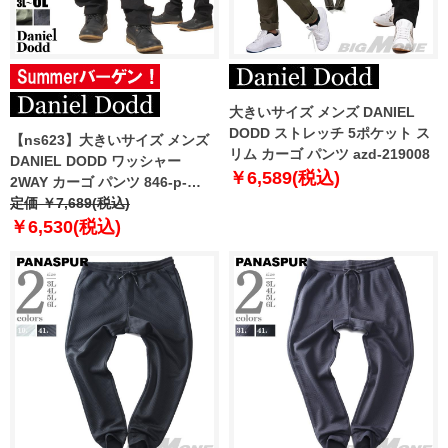
大きいサイズ メンズ DANIEL
DODD ストレッチ 5ポケット ス
【ns623】大きいサイズ メンズ
リム カーゴ パンツ azd-219008
DANIEL DODD ワッシャー
￥6,589(税込)
2WAY カーゴ パンツ 846-p-
250101 【t2501】
定価 ￥7,689(税込)
￥6,530(税込)