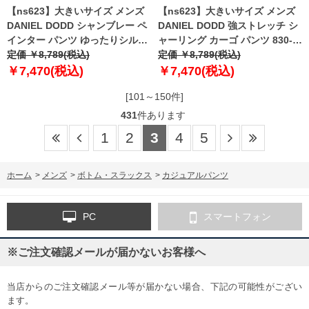
【ns623】大きいサイズ メンズ
【ns623】大きいサイズ メンズ
DANIEL DODD シャンブレー ペ
DANIEL DODD 強ストレッチ シ
インター パンツ ゆったりシルエ
ャーリング カーゴ パンツ 830-p-
ット 830-d-259003w 【t2501】
定価 ￥8,789(税込)
240401 【t2501】
定価 ￥8,789(税込)
￥7,470(税込)
￥7,470(税込)
[101～150件]
431
件あります
1
2
3
4
5
ホーム
>
メンズ
>
ボトム・スラックス
>
カジュアルパンツ
PC
スマートフォン
※ご注文確認メールが届かないお客様へ
当店からのご注文確認メール等が届かない場合、下記の可能性がござい
ます。