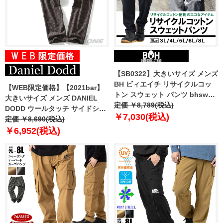
【SB0322】大きいサイズ メンズ
BH ビィエイチ リサイクルコッ
【WEB限定価格】【2021bar】
トン スウェット パンツ bhswp-
大きいサイズ メンズ DANIEL
240101
定価 ￥8,789(税込)
DODD ウールタッチ サイドシャ
￥7,030(税込)
ーリング パンツ 651-p200501
定価 ￥8,690(税込)
￥6,952(税込)