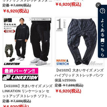
ットアップ ストレッチ タフタ ウ
レジャー スポーツウェア lk-
￥6,920(税込)
インド パンツ アスレジャー スポ
定価 ￥7,689(税込)
swp230402t
ーツウェア 春夏新作 lkswp-
￥6,920(税込)
250101
【fd1029】大きいサイズ メンズ
ハイブリッド ストレッチ パンツ
保温 lr25566b
定価 ￥7,689(税込)
【AS1006】大きいサイズ メンズ
￥6,920(税込)
LINKATION リンケーション セ
ットアップ ストレッチ ソフトボ
ア カーゴ パンツ アスレジャー
定価 ￥7,689(税込)
スポーツウェア lk-swp230403t
￥6,920(税込)