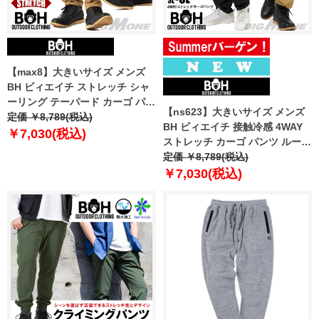
【max8】大きいサイズ メンズ
BH ビィエイチ ストレッチ シャ
ーリング テーパード カーゴ パン
【ns623】大きいサイズ メンズ
ツ bhp-250401t 【t2502】
定価 ￥8,789(税込)
BH ビィエイチ 接触冷感 4WAY
￥7,030(税込)
ストレッチ カーゴ パンツ ルーズ
フィット 紫外線軽減 春夏新作
定価 ￥8,789(税込)
bhp-260101l 【fre】
￥7,030(税込)