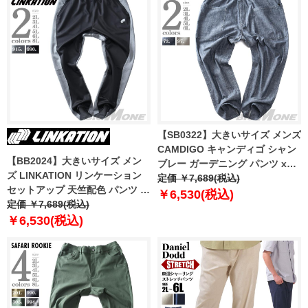
【SB0322】大きいサイズ メンズ
CAMDIGO キャンディゴ シャン
【BB2024】大きいサイズ メン
ブレー ガーデニング パンツ x3-
ズ LINKATION リンケーション
121a
定価 ￥7,689(税込)
セットアップ 天竺配色 パンツ ア
￥6,530(税込)
スレジャー スポーツウェア
定価 ￥7,689(税込)
lkswp-240402
￥6,530(税込)