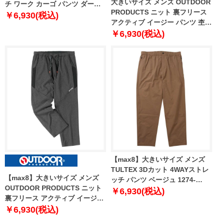
大きいサイズ メンズ OUTDOOR
チ ワーク カーゴ パンツ ダーク
PRODUCTS ニット 裏フリース
オリーブ 1274-3242-2 120 130
￥6,930(税込)
アクティブ イージー パンツ 杢ネ
140 150 160
イビー 1254-4340-1 3L 4L 5L
￥6,930(税込)
6L 7L 8L
【max8】大きいサイズ メンズ
TULTEX 3Dカット 4WAYストレ
【max8】大きいサイズ メンズ
ッチ パンツ ベージュ 1274-
OUTDOOR PRODUCTS ニット
4395-1 3L 4L 5L 6L 7L 8L
￥6,930(税込)
裏フリース アクティブ イージー
パンツ 杢チャコール 1254-4340-
￥6,930(税込)