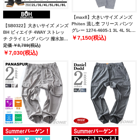
【max8】大きいサイズ メンズ
Phiten 流し杢 フリース パンツ
【SB0322】大きいサイズ メンズ
グレー 1274-4605-1 3L 4L 5L
BH ビィエイチ 4WAY ストレッ
6L 8L
￥7,150(税込)
チ クライミング パンツ 撥水加工
bhp-240101t
定価 ￥8,789(税込)
￥7,030(税込)