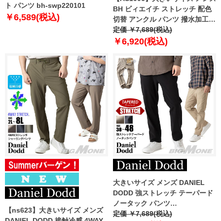
ト パンツ bh-swp220101
BH ビィエイチ ストレッチ 配色
￥6,589(税込)
切替 アンクル パンツ 撥水加工
bh-swp230402
定価 ￥7,689(税込)
￥6,920(税込)
大きいサイズ メンズ DANIEL
DODD 強ストレッチ テーパード
ノータック パンツ
【ns623】大きいサイズ メンズ
azp250401201t 【t2502】
定価 ￥7,689(税込)
DANIEL DODD 接触冷感 4WAY