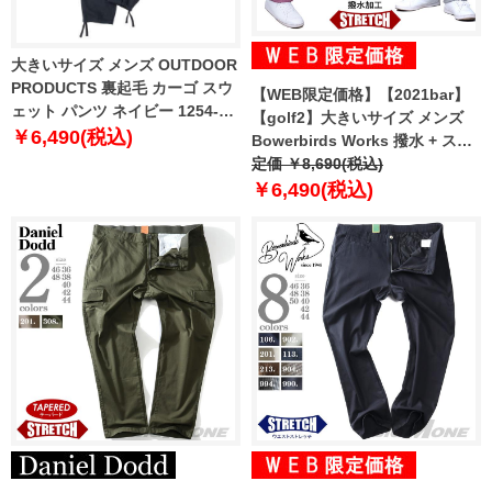
大きいサイズ メンズ OUTDOOR
PRODUCTS 裏起毛 カーゴ スウ
【WEB限定価格】【2021bar】
ェット パンツ ネイビー 1254-
【golf2】大きいサイズ メンズ
5350-3 3L 4L 5L 6L 7L 8L
￥6,490(税込)
Bowerbirds Works 撥水 + スト
レッチ ヘリンボーン パンツ 吸汗
定価 ￥8,690(税込)
速乾 azp-1283
￥6,490(税込)