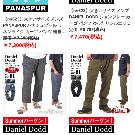
【ns623】大きいサイズ メンズ
DANIEL DODD シャンブレー カ
【ns623】大きいサイズ メンズ
ーゴ パンツ ゆったりシルエット
PANASPUR パナシュプール リ
830-d-259002w
定価 ￥8,789(税込)
ネンライク カーゴ パンツ 軽量
￥7,470(税込)
吸水速乾 UVカット 春夏新作
定価 ￥7,689(税込)
6402-704zs
￥7,300(税込)