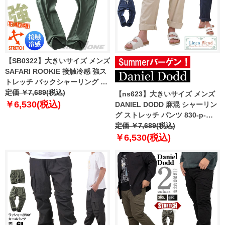
【SB0322】大きいサイズ メンズ
SAFARI ROOKIE 接触冷感 強ス
トレッチ バックシャーリング 5
ポケット パンツ 18891
定価 ￥7,689(税込)
【ns623】大きいサイズ メンズ
￥6,530(税込)
DANIEL DODD 麻混 シャーリン
グ ストレッチ パンツ 830-p-
250201 【t2501】
定価 ￥7,689(税込)
￥6,530(税込)