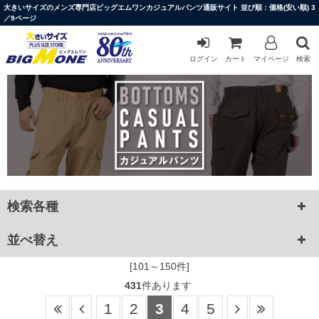
大きいサイズのメンズ専門店ビッグエムワンカジュアルパンツ通販サイト 並び順：価格(安い順) 3
／9ページ
ログイン
カート
マイページ
検索
検索各種
並べ替え
[101～150件]
431
件あります
1
2
3
4
5