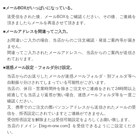
■メールBOXがいっぱいになっている。
送受信をされた後、メールBOXをご確認ください。その後、ご連絡を
頂きましたらメールを再送させて頂きます。
■メールアドレスを間違ってご入力。
お間違いご入力の場合、当店からのご注文確認・発送ご案内等が届き
ません。
間違ってご入力されたメールアドレスへ、当店からのご案内が送信さ
れております。
■迷惑メール設定・フォルダ分け設定。
当店からのお送りしたメールが迷惑メールフォルダ・別フォルダ等へ
自動振り分けされてしまっている可能性がございます。
当店の、休日・営業時間外を除きご注文やご連絡をされて24時間以上
経過しても当店より返答が無い場合、迷惑メールフォルダ等を一度ご
確認ください。
又、携帯でのご注文の際パソコンアドレスから送信されたメールの受
信を、拒否設定にされていますとご連絡ができません。
受信拒否設定を解除または受信可能設定をよろしくお願い致します。
当店のドメイン【big-m-one.com】を受信できるようにご設定くださ
い。