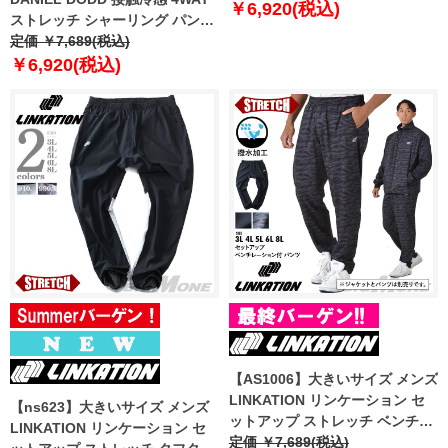
￥6,920(税込)
ストレッチ シャーリング パンツ
春夏新作 azp260201201t
定価 ￥7,689(税込)
【fre】
￥6,920(税込)
【AS1006】大きいサイズ メンズ
LINKATION リンケーション セ
【ns623】大きいサイズ メンズ
ットアップ ストレッチ ベンチレ
LINKATION リンケーション セ
ーション付 パンツ 撥水加工 アス
定価 ￥7,689(税込)